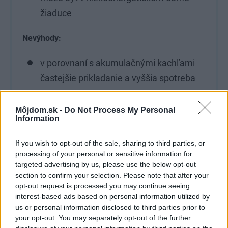
žiaduce
Nevýhody:
v porovnaní s akumulačnými kachľami
častejšie prikladanie a vyššia spotreba
dreva (keďže sa ohrieva veľké množstvo
vykurovacej vody)
Môjdom.sk -
Do Not Process My Personal
Information
komplikovanejšia inštalácia (zapojenie
If you wish to opt-out of the sale, sharing to third parties, or
do vykurovacieho systému)
processing of your personal or sensitive information for
niektoré časti vykurovacieho systému je
targeted advertising by us, please use the below opt-out
section to confirm your selection. Please note that after your
zložité skryť, takže sú v interiéri väčšinou
opt-out request is processed you may continue seeing
viditeľné
interest-based ads based on personal information utilized by
us or personal information disclosed to third parties prior to
častejšia a náročnejšia údržba
your opt-out. You may separately opt-out of the further