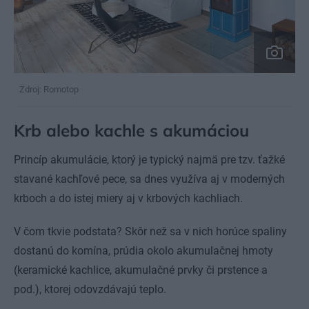
Zdroj: Romotop
Krb alebo kachle s akumáciou
Princíp akumulácie, ktorý je typický najmä pre tzv. ťažké
stavané kachľové pece, sa dnes využíva aj v moderných
krboch a do istej miery aj v krbových kachliach.
V čom tkvie podstata? Skôr než sa v nich horúce spaliny
dostanú do komína, prúdia okolo akumulačnej hmoty
(keramické kachlice, akumulačné prvky či prstence a
pod.), ktorej odovzdávajú teplo.