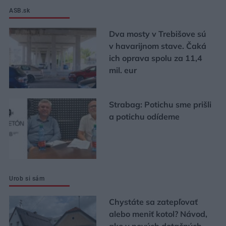
ASB.sk
Dva mosty v Trebišove sú
v havarijnom stave. Čaká
ich oprava spolu za 11,4
mil. eur
Strabag: Potichu sme prišli
a potichu odídeme
Urob si sám
Chystáte sa zatepľovať
alebo meniť kotol? Návod,
ako v nových dotačných