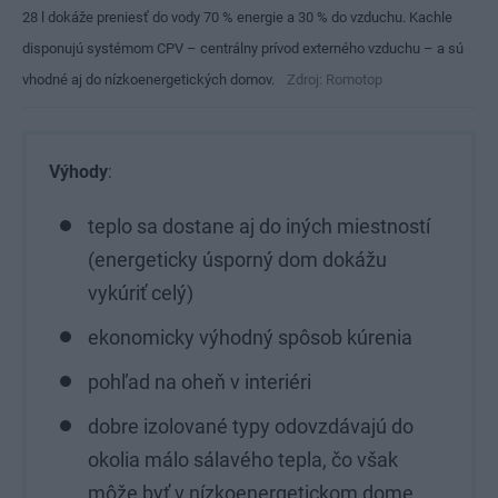
28 l dokáže preniesť do vody 70 % energie a 30 % do vzduchu. Kachle
disponujú systémom CPV – centrálny prívod externého vzduchu – a sú
vhodné aj do nízkoenergetických domov.
Zdroj: Romotop
Výhody
:
teplo sa dostane aj do iných miestností
(energeticky úsporný dom dokážu
vykúriť celý)
ekonomicky výhodný spôsob kúrenia
pohľad na oheň v interiéri
dobre izolované typy odovzdávajú do
okolia málo sálavého tepla, čo však
môže byť v nízkoenergetickom dome