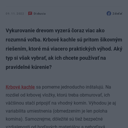
09. 11. 2022
Diskusia
Zdieľať
Vykurovanie drevom vyzerá čoraz viac ako
rozumná voľba. Krbové kachle sú pritom šikovným
riešením, ktoré má viacero praktických výhod. Aký
typ si však vybrať, ak ich chcete používať na
pravidelné kúrenie?
Krbové kachle
sa pomerne jednoducho inštalujú. Na
rozdiel od krbovej vložky, ktorú treba obmurovať, ich
väčšinou stačí pripojiť na vhodný komín. Výhodou je aj
variabilita umiestnenia (obmedzením je len poloha
komína). Samozrejme, dôležité sú tiež bezpečné
vzdialenosti od horľavých materiálov a nehorľavá