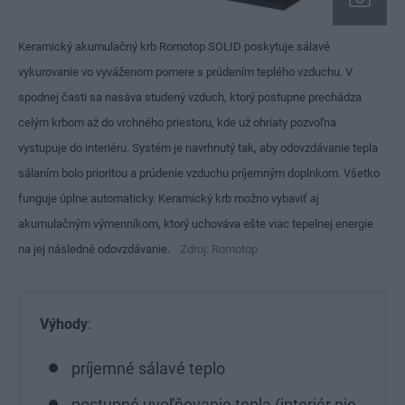
Keramický akumulačný krb Romotop SOLID poskytuje sálavé
vykurovanie vo vyváženom pomere s prúdením teplého vzduchu. V
spodnej časti sa nasáva studený vzduch, ktorý postupne prechádza
celým krbom až do vrchného priestoru, kde už ohriaty pozvoľna
vystupuje do interiéru. Systém je navrhnutý tak, aby odovzdávanie tepla
sálaním bolo prioritou a prúdenie vzduchu príjemným doplnkom. Všetko
funguje úplne automaticky. Keramický krb možno vybaviť aj
akumulačným výmenníkom, ktorý uchováva ešte viac tepelnej energie
na jej následné odovzdávanie.
Zdroj: Romotop
Výhody
:
príjemné sálavé teplo
postupné uvoľňovanie tepla (interiér nie