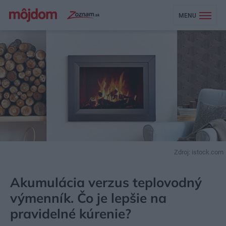
MENU
Zdroj: istock.com
MÔJDOM
STAVBA A REKONŠTRUKCIA
ENERGIA
Akumulácia verzus teplovodný
výmenník. Čo je lepšie na
pravidelné kúrenie?