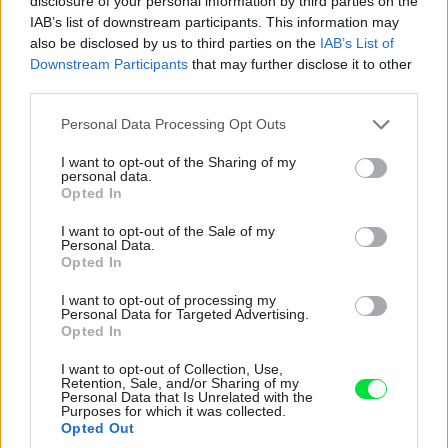
disclosure of your personal information by third parties on the
(produkuje sa viac popola, ktorý treba
IAB’s list of downstream participants. This information may
častejšie vynášať a čistiť okolie, čistiť
also be disclosed by us to third parties on the
IAB’s List of
treba aj povrch výmenníka)
Downstream Participants
that may further disclose it to other
third parties.
Please note that this website/app uses one or more Google
Personal Data Processing Opt Outs
services and may gather and store information including but
Text: Erika Kuhnová
not limited to your visit or usage behaviour. You may click to
I want to opt-out of the Sharing of my
Foto: Romotop, istock.com
personal data.
grant or deny consent to Google and its third-party tags to
Opted In
Zdroj: časopis Môj dom
use your data for below specified purposes in below Google
consent section.
I want to opt-out of the Sale of my
Personal Data.
Kategória:
Energia
Opted In
I want to opt-out of processing my
Tagy:
akumulačné vykurovanie
kozub
Personal Data for Targeted Advertising.
Opted In
kozubové kachle
teplovodné vykurovanie
I want to opt-out of Collection, Use,
Retention, Sale, and/or Sharing of my
Personal Data that Is Unrelated with the
Purposes for which it was collected.
Opted Out
Zdieľať článok