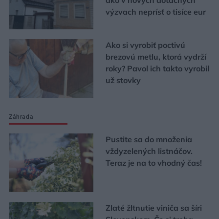
výzvach neprísť o tisíce eur
Ako si vyrobiť poctivú
brezovú metlu, ktorá vydrží
roky? Pavol ich takto vyrobil
už stovky
Záhrada
Pustite sa do množenia
vždyzelených listnáčov.
Teraz je na to vhodný čas!
Zlaté žltnutie viniča sa šíri