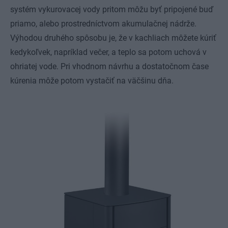
systém vykurovacej vody pritom môžu byť pripojené buď
priamo, alebo prostredníctvom akumulačnej nádrže.
Výhodou druhého spôsobu je, že v kachliach môžete kúriť
kedykoľvek, napríklad večer, a teplo sa potom uchová v
ohriatej vode. Pri vhodnom návrhu a dostatočnom čase
kúrenia môže potom vystačiť na väčšinu dňa.