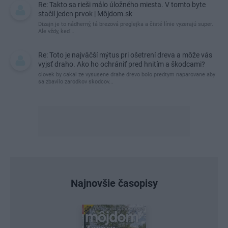
Re: Takto sa rieši málo úložného miesta. V tomto byte
stačil jeden prvok | Môjdom.sk
Dizajn je to nádherný, tá brezová preglejka a čisté línie vyzerajú super.
Ale vždy, keď…
Re: Toto je najväčší mýtus pri ošetrení dreva a môže vás
vyjsť draho. Ako ho ochrániť pred hnitím a škodcami?
clovek by cakal ze vysusene drahe drevo bolo predtym naparovane aby
sa zbavilo zarodkov skodcov...
Najnovšie časopisy