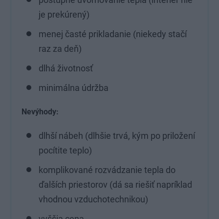
je prekúrený)
menej časté prikladanie (niekedy stačí
raz za deň)
dlhá životnosť
minimálna údržba
Nevýhody:
dlhší nábeh (dlhšie trvá, kým po priložení
pocítite teplo)
komplikované rozvádzanie tepla do
ďalších priestorov (dá sa riešiť napríklad
vhodnou vzduchotechnikou)
vyššia cena