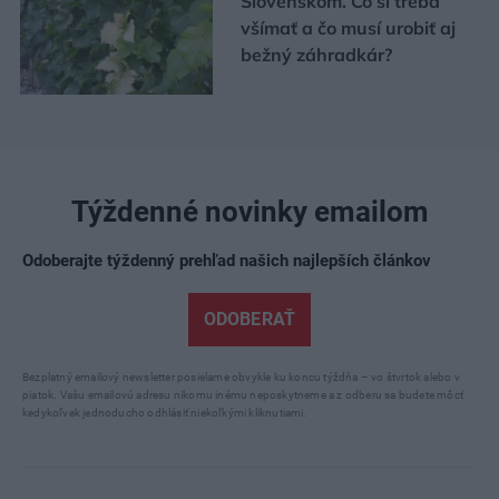
Slovenskom. Čo si treba
všímať a čo musí urobiť aj
bežný záhradkár?
Týždenné novinky emailom
Odoberajte týždenný prehľad našich najlepších článkov
ODOBERAŤ
Bezplatný emailový newsletter posielame obvykle ku koncu týždňa – vo štvrtok alebo v
piatok. Vašu emailovú adresu nikomu inému neposkytneme a z odberu sa budete môcť
kedykoľvek jednoducho odhlásiť niekoľkými kliknutiami.