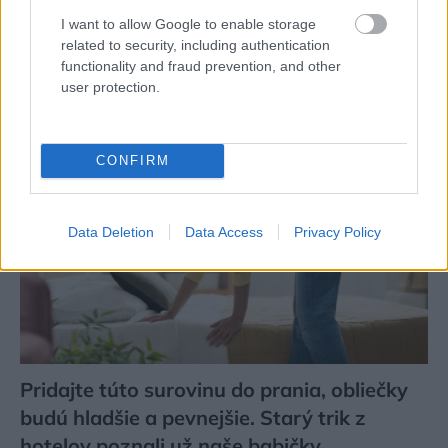
podľa seba. Majú perfektné bývanie pre
I want to allow Google to enable storage
related to security, including authentication
svoj život i pre vnúčatá
functionality and fraud prevention, and other
user protection.
CONFIRM
Data Deletion
Data Access
Privacy Policy
Pridajte túto surovinu do prania, obliečky
budú hladšie a pevnejšie. Starý trik z
hotelov poznali už naše babičky