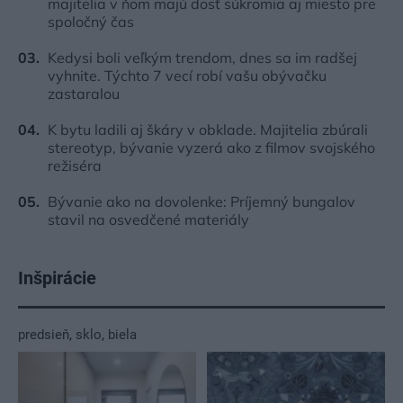
majitelia v ňom majú dosť súkromia aj miesto pre
spoločný čas
Kedysi boli veľkým trendom, dnes sa im radšej
vyhnite. Týchto 7 vecí robí vašu obývačku
zastaralou
K bytu ladili aj škáry v obklade. Majitelia zbúrali
stereotyp, bývanie vyzerá ako z filmov svojského
režiséra
Bývanie ako na dovolenke: Príjemný bungalov
stavil na osvedčené materiály
Inšpirácie
predsieň
,
sklo
,
biela