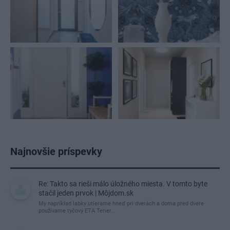
Najnovšie príspevky
Re: Takto sa rieši málo úložného miesta. V tomto byte
stačil jeden prvok | Môjdom.sk
My napríklad labky utierame hneď pri dverách a doma pred dvere
používame tyčový ETA Terier…