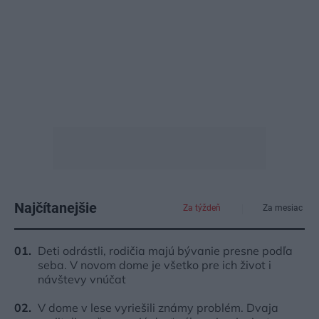
Najčítanejšie
Za týždeň
Za mesiac
Deti odrástli, rodičia majú bývanie presne podľa
seba. V novom dome je všetko pre ich život i
návštevy vnúčat
V dome v lese vyriešili známy problém. Dvaja