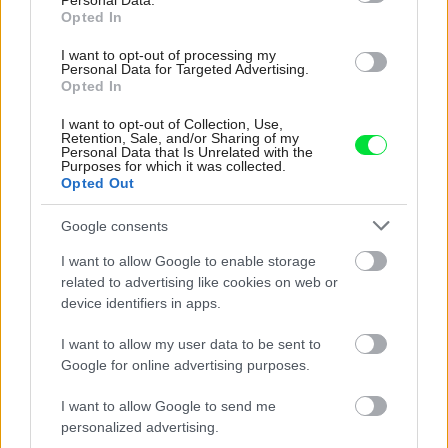
Personal Data.
Opted In
I want to opt-out of processing my
Personal Data for Targeted Advertising.
Opted In
I want to opt-out of Collection, Use,
Zvárala, frézovala aj montovala! Takto vznikla
Retention, Sale, and/or Sharing of my
Personal Data that Is Unrelated with the
krásna kuchyňa, ktorú si Viktória vyrobila
Purposes for which it was collected.
Opted Out
sama
Urob si sám
Google consents
I want to allow Google to enable storage
related to advertising like cookies on web or
device identifiers in apps.
I want to allow my user data to be sent to
Google for online advertising purposes.
I want to allow Google to send me
personalized advertising.