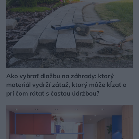
Ako vybrať dlažbu na záhrady: ktorý
materiál vydrží záťaž, ktorý môže kĺzať a
pri čom rátať s častou údržbou?