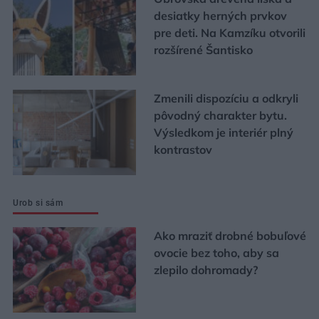
desiatky herných prvkov
pre deti. Na Kamzíku otvorili
rozšírené Šantisko
Zmenili dispozíciu a odkryli
pôvodný charakter bytu.
Výsledkom je interiér plný
kontrastov
Urob si sám
Ako mraziť drobné bobuľové
ovocie bez toho, aby sa
zlepilo dohromady?