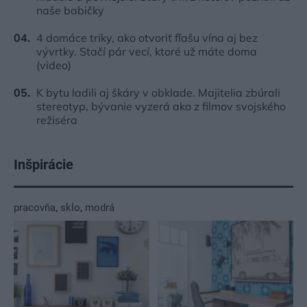
naše babičky
4 domáce triky, ako otvoriť fľašu vína aj bez
vývrtky. Stačí pár vecí, ktoré už máte doma
(video)
K bytu ladili aj škáry v obklade. Majitelia zbúrali
stereotyp, bývanie vyzerá ako z filmov svojského
režiséra
Inšpirácie
pracovňa
,
sklo
,
modrá