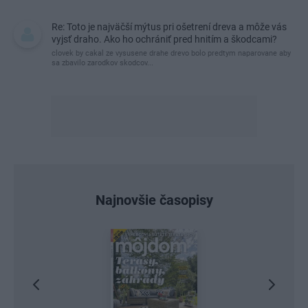
Re: Toto je najväčší mýtus pri ošetrení dreva a môže vás
vyjsť draho. Ako ho ochrániť pred hnitím a škodcami?
clovek by cakal ze vysusene drahe drevo bolo predtym naparovane aby
sa zbavilo zarodkov skodcov...
Najnovšie časopisy