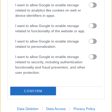
I want to allow Google to enable storage
Majster roka 2026 – ukáž, čo si vyrobil, a
related to analytics like cookies on web or
vyhraj robotickú kosačku až do 1 000 €!
device identifiers in apps.
ASB.sk
I want to allow Google to enable storage
related to functionality of the website or app.
I want to allow Google to enable storage
related to personalization.
I want to allow Google to enable storage
related to security, including authentication
functionality and fraud prevention, and other
user protection.
CONFIRM
Košice predstavili prvé štyri lokality pre
nájomné byty, vytypovaných je viac ako desať
miest
Data Deletion
Data Access
Privacy Policy