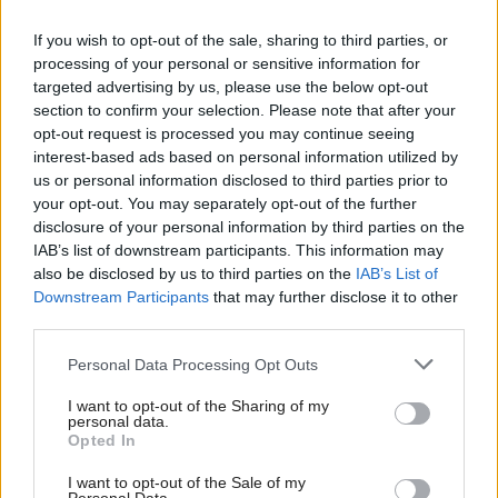
If you wish to opt-out of the sale, sharing to third parties, or
processing of your personal or sensitive information for
targeted advertising by us, please use the below opt-out
section to confirm your selection. Please note that after your
opt-out request is processed you may continue seeing
interest-based ads based on personal information utilized by
us or personal information disclosed to third parties prior to
Vyberáme fasádu na dom: Aké druhy majú
your opt-out. You may separately opt-out of the further
prijateľné ceny a o ktoré sa netreba veľa
disclosure of your personal information by third parties on the
starať?
IAB’s list of downstream participants. This information may
also be disclosed by us to third parties on the
IAB’s List of
Downstream Participants
that may further disclose it to other
third parties.
Urob si sám
Please note that this website/app uses one or more Google
Personal Data Processing Opt Outs
services and may gather and store information including but
not limited to your visit or usage behaviour. You may click to
I want to opt-out of the Sharing of my
personal data.
grant or deny consent to Google and its third-party tags to
Opted In
use your data for below specified purposes in below Google
consent section.
I want to opt-out of the Sale of my