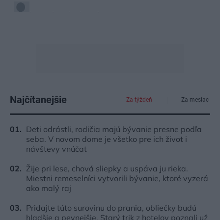
Najčítanejšie
Za týždeň
Za mesiac
Deti odrástli, rodičia majú bývanie presne podľa
seba. V novom dome je všetko pre ich život i
návštevy vnúčat
Žije pri lese, chová sliepky a uspáva ju rieka.
Miestni remeselníci vytvorili bývanie, ktoré vyzerá
ako malý raj
Pridajte túto surovinu do prania, obliečky budú
hladšie a pevnejšie. Starý trik z hotelov poznali už