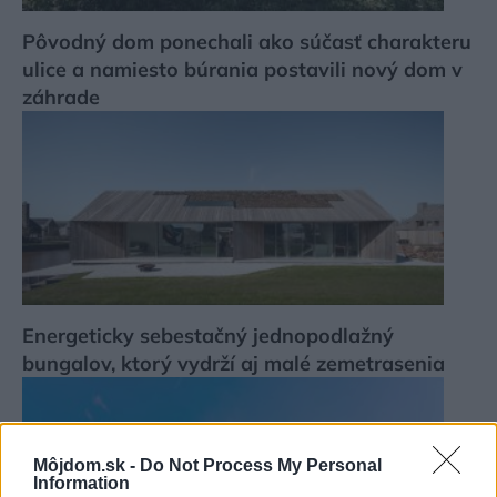
Pôvodný dom ponechali ako súčasť charakteru
ulice a namiesto búrania postavili nový dom v
záhrade
Energeticky sebestačný jednopodlažný
bungalov, ktorý vydrží aj malé zemetrasenia
Môjdom.sk -
Do Not Process My Personal
Information