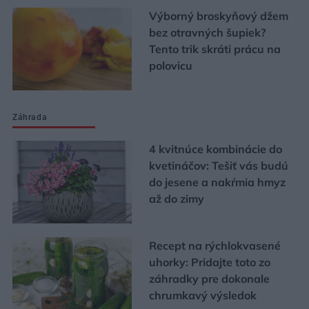
Výborný broskyňový džem
bez otravných šupiek?
Tento trik skráti prácu na
polovicu
Záhrada
4 kvitnúce kombinácie do
kvetináčov: Tešiť vás budú
do jesene a nakŕmia hmyz
až do zimy
Recept na rýchlokvasené
uhorky: Pridajte toto zo
záhradky pre dokonale
chrumkavý výsledok