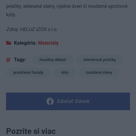
priečky, sklenené steny, výplne dverí či moderné sprchové
kúty
.
Zdroj: HELUZ IZOS s.r.o.
Kategória:
Materiály
Tagy:
fasádny obklad
interiérové priečky
presklené fasády
sklo
zasklené steny
Zdieľať článok
Pozrite si viac