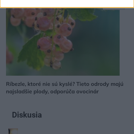
Záhrada
Ríbezle, ktoré nie sú kyslé? Tieto odrody majú
najsladšie plody, odporúča ovocinár
Diskusia