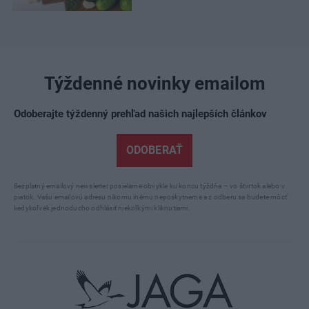
Týždenné novinky emailom
Odoberajte týždenný prehľad našich najlepších článkov
ODOBERAŤ
Bezplatný emailový newsletter posielame obvykle ku koncu týždňa – vo štvrtok alebo v
piatok. Vašu emailovú adresu nikomu inému neposkytneme a z odberu sa budete môcť
kedykoľvek jednoducho odhlásiť niekoľkými kliknutiami.