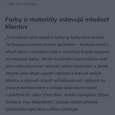
Zdroj: Nina Eminagic
Farby a materiály oslavujú mladosť
klientov
„V rovnakom uhle susedí s halou aj kuchynská skrinka.
To funguje pozitívne dvoma spôsobmi – kuchyňa končí z
oboch strán v rovnakom uhle a umožňuje krajšie spojenie
so vstupnou halou. Okrem funkčného usporiadania izieb
sme veľkú pozornosť venovali výberu materiálov a farieb,
ktorými sme chceli vyjadriť mladosť a hravosť našich
klientov a zároveň nádych sofistikovanosti. Nábytok na
mieru je kombinovaný s vintage talianskymi kusmi
z približne 80. rokov (Enzo Mari, Achille Castiglioni, Ettore
Sottsass, Vico Magistretti),“
opisujú vtipné oživenia
historického bytu Nina a Mirza Eminagic.