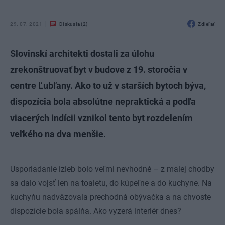
29. 07. 2021
Diskusia (2)
Zdieľať
Slovinskí architekti dostali za úlohu
zrekonštruovať byt v budove z 19. storočia v
centre Ľubľany. Ako to už v starších bytoch býva,
dispozícia bola absolútne nepraktická a podľa
viacerých indícii vznikol tento byt rozdelením
veľkého na dva menšie.
Usporiadanie izieb bolo veľmi nevhodné – z malej chodby
sa dalo vojsť len na toaletu, do kúpeľne a do kuchyne. Na
kuchyňu nadväzovala prechodná obývačka a na chvoste
dispozície bola spálňa. Ako vyzerá interiér dnes?