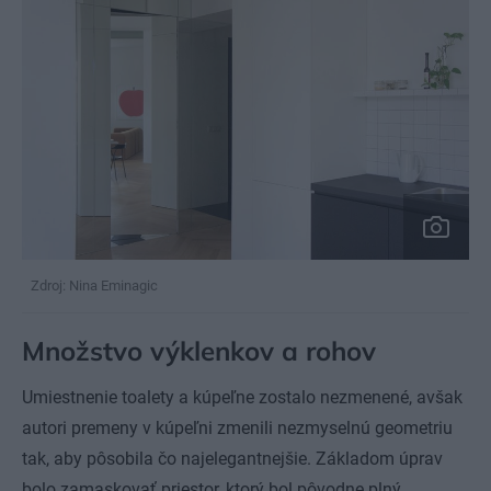
Zdroj: Nina Eminagic
Množstvo výklenkov a rohov
Umiestnenie toalety a kúpeľne zostalo nezmenené, avšak
autori premeny v kúpeľni zmenili nezmyselnú geometriu
tak, aby pôsobila čo najelegantnejšie. Základom úprav
bolo zamaskovať priestor, ktorý bol pôvodne plný