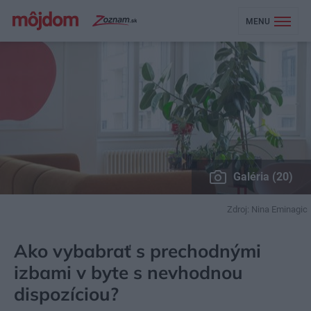
MENU
Galéria (20)
Zdroj: Nina Eminagic
MÔJDOM
BÝVANIE
NAVRHOVANIE INTERIÉRU
Ako vybabrať s prechodnými
izbami v byte s nevhodnou
dispozíciou?