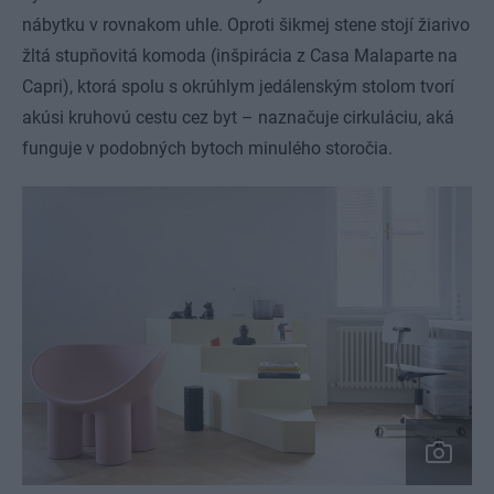
nábytku v rovnakom uhle. Oproti šikmej stene stojí žiarivo
žltá stupňovitá komoda (inšpirácia z Casa Malaparte na
Capri), ktorá spolu s okrúhlym jedálenským stolom tvorí
akúsi kruhovú cestu cez byt – naznačuje cirkuláciu, aká
funguje v podobných bytoch minulého storočia.