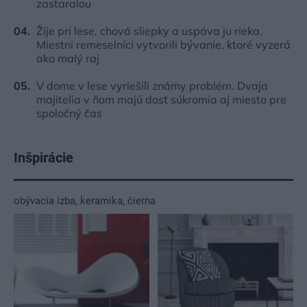
zastaralou
Žije pri lese, chová sliepky a uspáva ju rieka.
Miestni remeselníci vytvorili bývanie, ktoré vyzerá
ako malý raj
V dome v lese vyriešili známy problém. Dvaja
majitelia v ňom majú dosť súkromia aj miesto pre
spoločný čas
Inšpirácie
obývacia izba
,
keramika
,
čierna