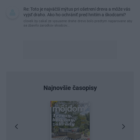
Re: Toto je najväčší mýtus pri ošetrení dreva a môže vás
vyjsť draho. Ako ho ochrániť pred hnitím a škodcami?
clovek by cakal ze vysusene drahe drevo bolo predtym naparovane aby
sa zbavilo zarodkov skodcov...
Najnovšie časopisy