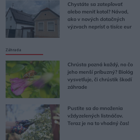
Chystáte sa zatepľovať
alebo meniť kotol? Návod,
ako v nových dotačných
výzvach neprísť o tisíce eur
Záhrada
Chrústa pozná každý, no čo
jeho menší príbuzný? Biológ
vysvetľuje, či chrústik škodí
záhrade
Pustite sa do množenia
vždyzelených listnáčov.
Teraz je na to vhodný čas!