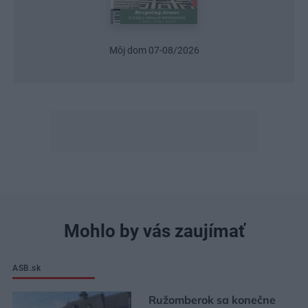
Môj dom 07-08/2026
Urob s
Mohlo by vás zaujímať
ASB.sk
Ružomberok sa konečne