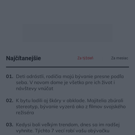
Najčítanejšie
Za týždeň
Za mesiac
Deti odrástli, rodičia majú bývanie presne podľa
seba. V novom dome je všetko pre ich život i
návštevy vnúčat
K bytu ladili aj škáry v obklade. Majitelia zbúrali
stereotyp, bývanie vyzerá ako z filmov svojského
režiséra
Kedysi boli veľkým trendom, dnes sa im radšej
vyhnite. Týchto 7 vecí robí vašu obývačku