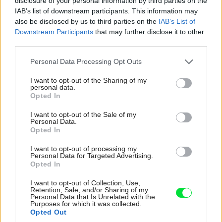
disclosure of your personal information by third parties on the
IAB’s list of downstream participants. This information may
also be disclosed by us to third parties on the
IAB’s List of
Downstream Participants
that may further disclose it to other
third parties.
Please note that this website/app uses one or more Google
Personal Data Processing Opt Outs
services and may gather and store information including but
not limited to your visit or usage behaviour. You may click to
I want to opt-out of the Sharing of my
personal data.
grant or deny consent to Google and its third-party tags to
Opted In
use your data for below specified purposes in below Google
consent section.
I want to opt-out of the Sale of my
Personal Data.
Opted In
I want to opt-out of processing my
Personal Data for Targeted Advertising.
Opted In
I want to opt-out of Collection, Use,
Retention, Sale, and/or Sharing of my
Personal Data that Is Unrelated with the
Purposes for which it was collected.
Opted Out