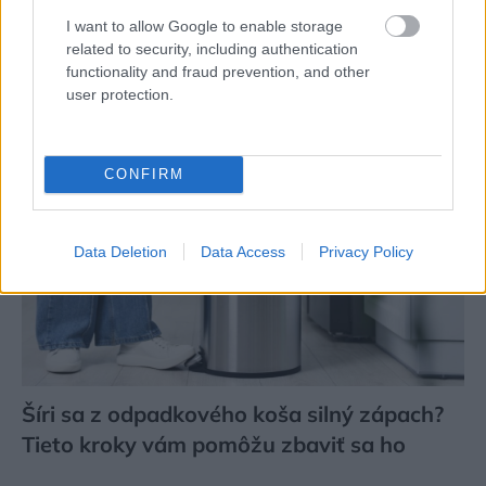
budú hladšie a pevnejšie. Starý trik z
I want to allow Google to enable storage
hotelov poznali už naše babičky
related to security, including authentication
functionality and fraud prevention, and other
user protection.
CONFIRM
Data Deletion
Data Access
Privacy Policy
Šíri sa z odpadkového koša silný zápach?
Tieto kroky vám pomôžu zbaviť sa ho