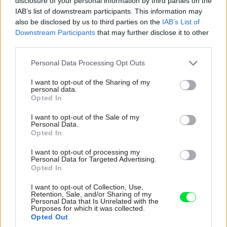
disclosure of your personal information by third parties on the
IAB’s list of downstream participants. This information may
also be disclosed by us to third parties on the
IAB’s List of
Downstream Participants
that may further disclose it to other
K bytu ladili aj škáry v obklade. Majitelia
third parties.
zbúrali stereotyp, bývanie vyzerá ako z
Please note that this website/app uses one or more Google
Personal Data Processing Opt Outs
filmu svojského režiséra
services and may gather and store information including but
not limited to your visit or usage behaviour. You may click to
I want to opt-out of the Sharing of my
personal data.
grant or deny consent to Google and its third-party tags to
Opted In
use your data for below specified purposes in below Google
consent section.
I want to opt-out of the Sale of my
Personal Data.
Opted In
I want to opt-out of processing my
Personal Data for Targeted Advertising.
Opted In
I want to opt-out of Collection, Use,
Retention, Sale, and/or Sharing of my
Personal Data that Is Unrelated with the
Purposes for which it was collected.
Opted Out