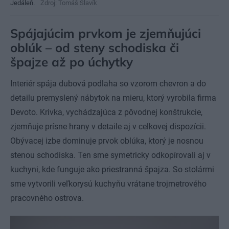
Jedáleň.
Zdroj: Tomáš Slavík
Spájajúcim prvkom je zjemňujúci
oblúk – od steny schodiska či
špajze až po úchytky
Interiér spája dubová podlaha so vzorom chevron a do
detailu premyslený nábytok na mieru, ktorý vyrobila firma
Devoto. Krivka, vychádzajúca z pôvodnej konštrukcie,
zjemňuje prísne hrany v detaile aj v celkovej dispozícii.
Obývacej izbe dominuje prvok oblúka, ktorý je nosnou
stenou schodiska. Ten sme symetricky odkopírovali aj v
kuchyni, kde funguje ako priestranná špajza. So stolármi
sme vytvorili veľkorysú kuchyňu vrátane trojmetrového
pracovného ostrova.