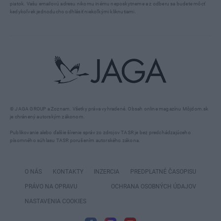
piatok. Vašu emailovú adresu nikomu inému neposkytneme a z odberu sa budete môcť
kedykoľvek jednoducho odhlásiť niekoľkými kliknutiami.
© JAGA GROUP a Zoznam. Všetky práva vyhradené. Obsah online magazínu Môjdom.sk
je chránený autorským zákonom.
Publikovanie alebo ďalšie šírenie správ zo zdrojov TASR je bez predchádzajúceho
písomného súhlasu TASR porušením autorského zákona.
O NÁS
KONTAKTY
INZERCIA
PREDPLATNÉ ČASOPISU
PRÁVO NA OPRAVU
OCHRANA OSOBNÝCH ÚDAJOV
NASTAVENIA COOKIES