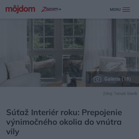
MENU
Galéria (18)
Zdroj: Tomáš Slavík
MÔJDOM
BÝVANIE
NAVRHOVANIE INTERIÉRU
Súťaž Interiér roku: Prepojenie
výnimočného okolia do vnútra
vily