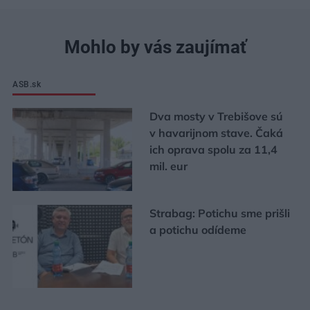
Mohlo by vás zaujímať
ASB.sk
Dva mosty v Trebišove sú
v havarijnom stave. Čaká
ich oprava spolu za 11,4
mil. eur
Strabag: Potichu sme prišli
a potichu odídeme