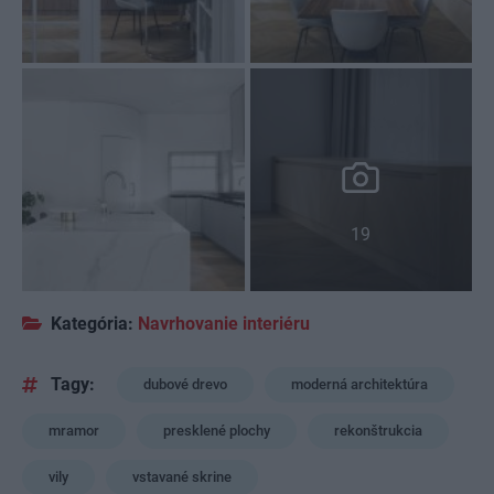
19
Kategória:
Navrhovanie interiéru
Tagy:
dubové drevo
moderná architektúra
mramor
presklené plochy
rekonštrukcia
vily
vstavané skrine