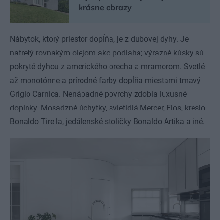
krásne obrazy
Nábytok, ktorý priestor dopĺňa, je z dubovej dyhy. Je
natretý rovnakým olejom ako podlaha; výrazné kúsky sú
pokryté dyhou z amerického orecha a mramorom. Svetlé
až monotónne a prírodné farby dopĺňa miestami tmavý
Grigio Carnica. Nenápadné povrchy zdobia luxusné
doplnky. Mosadzné úchytky, svietidlá Mercer, Flos, kreslo
Bonaldo Tirella, jedálenské stoličky Bonaldo Artika a iné.