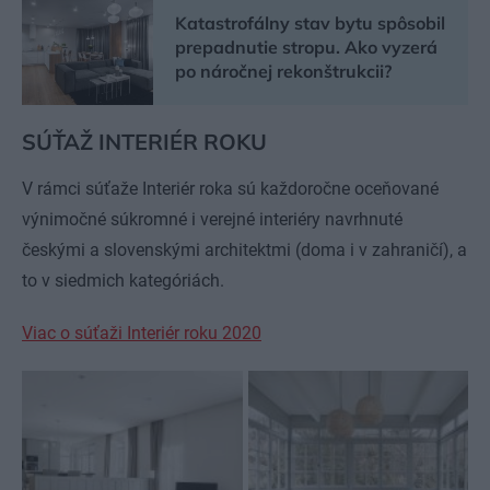
Katastrofálny stav bytu spôsobil
prepadnutie stropu. Ako vyzerá
po náročnej rekonštrukcii?
SÚŤAŽ INTERIÉR ROKU
V rámci súťaže Interiér roka sú každoročne oceňované
výnimočné súkromné i verejné interiéry navrhnuté
českými a slovenskými architektmi (doma i v zahraničí), a
to v siedmich kategóriách.
Viac o súťaži Interiér roku 2020