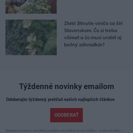
Zlaté žltnutie viniča sa šíri
Slovenskom. Čo si treba
všímať a čo musí urobiť aj
bežný záhradkár?
Týždenné novinky emailom
Odoberajte týždenný prehľad našich najlepších článkov
ODOBERAŤ
Bezplatný emailový newsletter posielame obvykle ku koncu týždňa – vo štvrtok alebo v