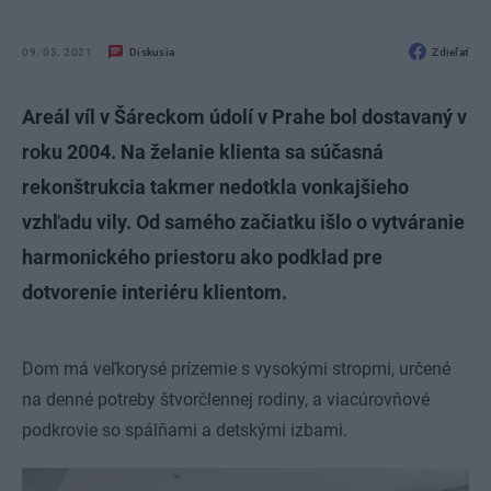
09. 03. 2021
Diskusia
Zdieľať
Areál víl v Šáreckom údolí v Prahe bol dostavaný v
roku 2004. Na želanie klienta sa súčasná
rekonštrukcia takmer nedotkla vonkajšieho
vzhľadu vily. Od samého začiatku išlo o vytváranie
harmonického priestoru ako podklad pre
dotvorenie interiéru klientom.
Dom má veľkorysé prízemie s vysokými stropmi, určené
na denné potreby štvorčlennej rodiny, a viacúrovňové
podkrovie so spálňami a detskými izbami.