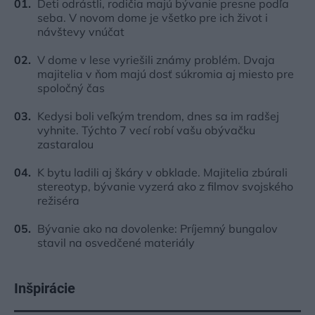
Deti odrástli, rodičia majú bývanie presne podľa
seba. V novom dome je všetko pre ich život i
návštevy vnúčat
V dome v lese vyriešili známy problém. Dvaja
majitelia v ňom majú dosť súkromia aj miesto pre
spoločný čas
Kedysi boli veľkým trendom, dnes sa im radšej
vyhnite. Týchto 7 vecí robí vašu obývačku
zastaralou
K bytu ladili aj škáry v obklade. Majitelia zbúrali
stereotyp, bývanie vyzerá ako z filmov svojského
režiséra
Bývanie ako na dovolenke: Príjemný bungalov
stavil na osvedčené materiály
Inšpirácie