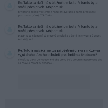
Re: Takto sa rieši málo úložného miesta. V tomto byte
stačil jeden prvok | Môjdom.sk
My napríklad labky utierame hneď pri dverách a doma pred dvere
používame tyčový ETA Terier…
Re: Takto sa rieši málo úložného miesta. V tomto byte
stačil jeden prvok | Môjdom.sk
Dizajn je to nádherný, tá brezová preglejka a čisté línie vyzerajú super.
Ale vždy, keď…
Re: Toto je najväčší mýtus pri ošetrení dreva a môže vás
vyjsť draho. Ako ho ochrániť pred hnitím a škodcami?
clovek by cakal ze vysusene drahe drevo bolo predtym naparovane aby
sa zbavilo zarodkov skodcov...