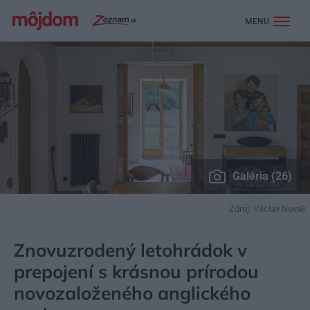
MENU
Galéria (26)
Zdroj: Václav Novák
MÔJDOM
BÝVANIE
NAVRHOVANIE INTERIÉRU
Znovuzrodený letohrádok v
prepojení s krásnou prírodou
novozaloženého anglického