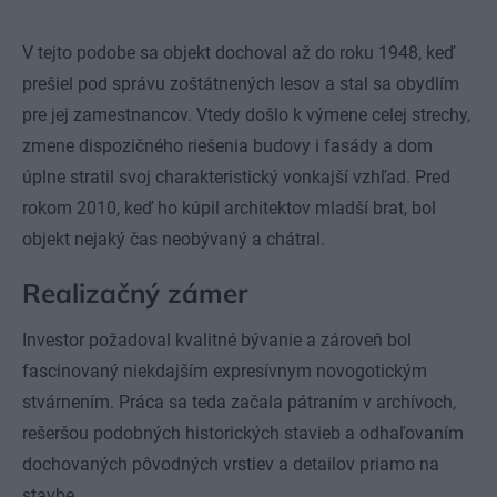
V tejto podobe sa objekt dochoval až do roku 1948, keď
prešiel pod správu zoštátnených lesov a stal sa obydlím
pre jej zamestnancov. Vtedy došlo k výmene celej strechy,
zmene dispozičného riešenia budovy i fasády a dom
úplne stratil svoj charakteristický vonkajší vzhľad. Pred
rokom 2010, keď ho kúpil architektov mladší brat, bol
objekt nejaký čas neobývaný a chátral.
Realizačný zámer
Investor požadoval kvalitné bývanie a zároveň bol
fascinovaný niekdajším expresívnym novogotickým
stvárnením. Práca sa teda začala pátraním v archívoch,
rešeršou podobných historických stavieb a odhaľovaním
dochovaných pôvodných vrstiev a detailov priamo na
stavbe.