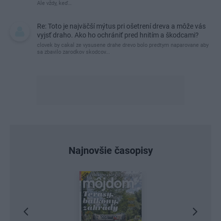
Ale vždy, keď…
Re: Toto je najväčší mýtus pri ošetrení dreva a môže vás
vyjsť draho. Ako ho ochrániť pred hnitím a škodcami?
clovek by cakal ze vysusene drahe drevo bolo predtym naparovane aby
sa zbavilo zarodkov skodcov...
Najnovšie časopisy