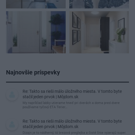
Najnovšie príspevky
Re: Takto sa rieši málo úložného miesta. V tomto byte
stačil jeden prvok | Môjdom.sk
My napríklad labky utierame hneď pri dverách a doma pred dvere
používame tyčový ETA Terier…
Re: Takto sa rieši málo úložného miesta. V tomto byte
stačil jeden prvok | Môjdom.sk
Dizajn je to nádherný, tá brezová preglejka a čisté línie vyzerajú super.