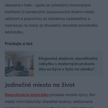
obúvanie v hale ‒ spolu so zvlnenými murovanými
kachľami či lamelovými zasunovacími dvermi medzi
salónom a pracovňou sú zámernou nadsádzkou a
nadväzujú na hravý až divadelný charakter pôvodného
letohrádku.
Prečítajte si tiež
Elegantné zladenie starožitného
nábytku s modernými prvkami.
Ako sa býva v byte na zámku?
Jedinečné miesto na život
Rekonštrukcia letohrádku
priniesla mnohé výzvy. Bol
medzi nimi historický charakter budovy, realizovaná