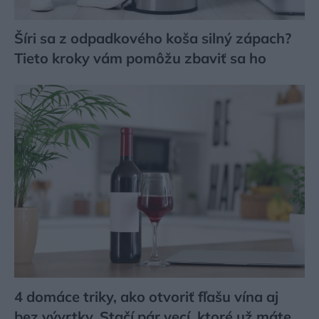
Šíri sa z odpadkového koša silný zápach?
Tieto kroky vám pomôžu zbaviť sa ho
4 domáce triky, ako otvoriť fľašu vína aj
bez vývrtky. Stačí pár vecí, ktoré už máte