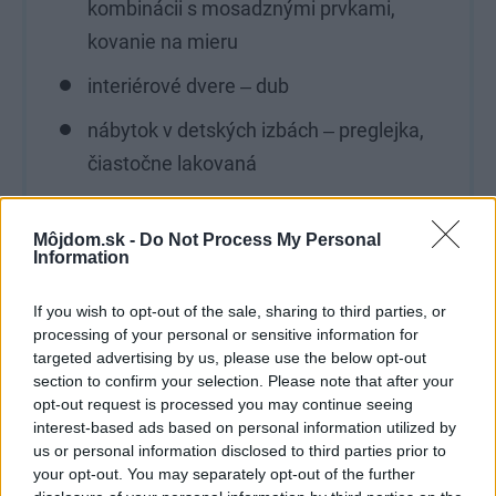
kombinácii s mosadznými prvkami,
kovanie na mieru
interiérové dvere ‒ dub
nábytok v detských izbách ‒ preglejka,
čiastočne lakovaná
ďalší autorský nábytok ‒ kombinácia dub
masív a dub dyha
Môjdom.sk -
Do Not Process My Personal
Information
Interiér bol zaradený do
súťaže Interiér roku.
If you wish to opt-out of the sale, sharing to third parties, or
processing of your personal or sensitive information for
Ôsmy ročník súťaže Interiér roku
targeted advertising by us, please use the below opt-out
section to confirm your selection. Please note that after your
Jediná súťaž pre architektov a
opt-out request is processed you may continue seeing
interiérových dizajnérov spoločne
interest-based ads based on personal information utilized by
us or personal information disclosed to third parties prior to
Spoločná súťaž pre českých a
your opt-out. You may separately opt-out of the further