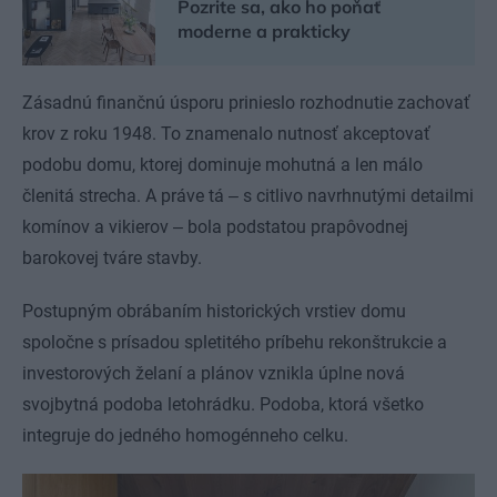
Pozrite sa, ako ho poňať
moderne a prakticky
Zásadnú finančnú úsporu prinieslo rozhodnutie zachovať
krov z roku 1948. To znamenalo nutnosť akceptovať
podobu domu, ktorej dominuje mohutná a len málo
členitá strecha. A práve tá ‒ s citlivo navrhnutými detailmi
komínov a vikierov ‒ bola podstatou prapôvodnej
barokovej tváre stavby.
Postupným obrábaním historických vrstiev domu
spoločne s prísadou spletitého príbehu rekonštrukcie a
investorových želaní a plánov vznikla úplne nová
svojbytná podoba letohrádku. Podoba, ktorá všetko
integruje do jedného homogénneho celku.