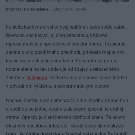
Rozšírenie salóna okolo pozdĺžneho priechodu prinieslo majiteľom lepšie
možnosti jeho zariadenia.
Zdroj: Václav Novák
Funkciu kuchyne a veľkorysej jedálne v sebe spája salón.
Rovnako ako kedysi, aj dnes predstavuje hlavný
reprezentatívny a spoločenský priestor domu. Rozšírenie
salóna okolo pozdĺžneho priechodu prinieslo majiteľom
lepšie možnosti jeho zariadenia. Posunutá vnútorná
nosná stena ho tak oddeľuje od špajzy a relaxačného
zákutia s
knižnicou
. Nadväzujúca pracovňa sa nachádza
v pôvodnom výklenku s panoramatickým oknom.
Nočnou časťou domu prechádza dlhá chodba s kúpeľňou
a spálňou na jednej strane a detskými izbami na druhej
strane. Opticky ju člení lomená skriňová stena. Tá okrem
úložných priestorov integruje i skryté dvere do detských
izieb. Jej útulne domácke a farebné pojatie dopĺňa hrubší