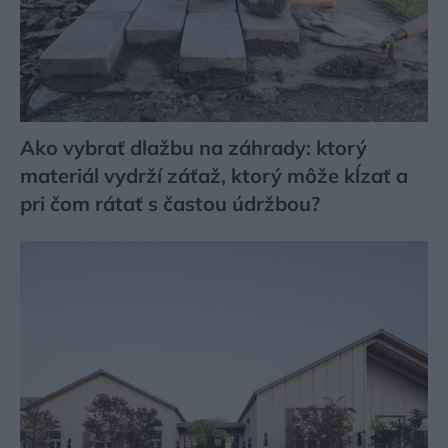
Ako vybrať dlažbu na záhrady: ktorý
materiál vydrží záťaž, ktorý môže kĺzať a
pri čom rátať s častou údržbou?