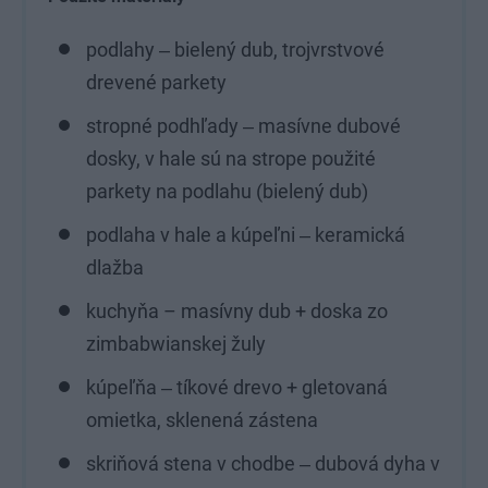
podlahy ‒ bielený dub, trojvrstvové
drevené parkety
stropné podhľady ‒ masívne dubové
dosky, v hale sú na strope použité
parkety na podlahu (bielený dub)
podlaha v hale a kúpeľni ‒ keramická
dlažba
kuchyňa – masívny dub + doska zo
zimbabwianskej žuly
kúpeľňa ‒ tíkové drevo + gletovaná
omietka, sklenená zástena
skriňová stena v chodbe ‒ dubová dyha v