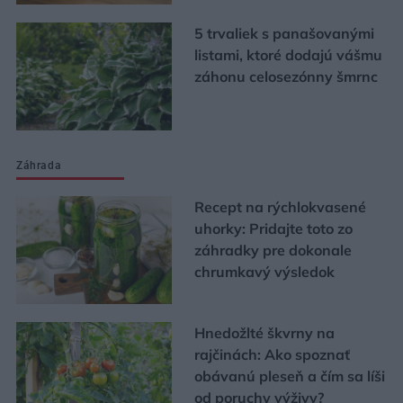
5 trvaliek s panašovanými
listami, ktoré dodajú vášmu
záhonu celosezónny šmrnc
Záhrada
Recept na rýchlokvasené
uhorky: Pridajte toto zo
záhradky pre dokonale
chrumkavý výsledok
Hnedožlté škvrny na
rajčinách: Ako spoznať
obávanú pleseň a čím sa líši
od poruchy výživy?