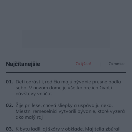
Najčítanejšie
Za týždeň
Za mesiac
Deti odrástli, rodičia majú bývanie presne podľa
seba. V novom dome je všetko pre ich život i
návštevy vnúčat
Žije pri lese, chová sliepky a uspáva ju rieka.
Miestni remeselníci vytvorili bývanie, ktoré vyzerá
ako malý raj
K bytu ladili aj škáry v obklade. Majitelia zbúrali