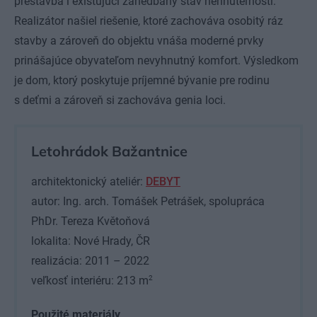
prestavba i existujúci zanedbaný stav nehnuteľnosti.
Realizátor našiel riešenie, ktoré zachováva osobitý ráz
stavby a zároveň do objektu vnáša moderné prvky
prinášajúce obyvateľom nevyhnutný komfort. Výsledkom
je dom, ktorý poskytuje príjemné bývanie pre rodinu
s deťmi a zároveň si zachováva genia loci.
Letohrádok Bažantnice
architektonický ateliér:
DEBYT
autor: Ing. arch. Tomášek Petrášek, spolupráca
PhDr. Tereza Květoňová
lokalita: Nové Hrady, ČR
realizácia: 2011 – 2022
2
veľkosť interiéru: 213 m
Použité materiály