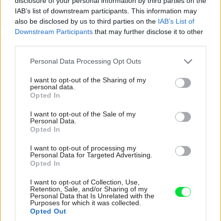
disclosure of your personal information by third parties on the
slovenských autorov interiérov
IAB’s list of downstream participants. This information may
also be disclosed by us to third parties on the
IAB’s List of
Hlásiť sa môžu aj autori interiérov zo
Downstream Participants
that may further disclose it to other
Slovenska
third parties.
Uzávierka prihlášok je 28. 2. 2023
Please note that this website/app uses one or more Google
Personal Data Processing Opt Outs
services and may gather and store information including but
Medzinárodná porota
not limited to your visit or usage behaviour. You may click to
I want to opt-out of the Sharing of my
personal data.
grant or deny consent to Google and its third-party tags to
Opted In
Vyhlásenie súťaže sa uskutoční 16. 5.
use your data for below specified purposes in below Google
consent section.
2023 v Prahe
I want to opt-out of the Sale of my
Personal Data.
Opted In
Viac info o súťaži nájdete na webe
interierroku.cz
I want to opt-out of processing my
Personal Data for Targeted Advertising.
Opted In
I want to opt-out of Collection, Use,
Retention, Sale, and/or Sharing of my
Personal Data that Is Unrelated with the
Purposes for which it was collected.
Opted Out