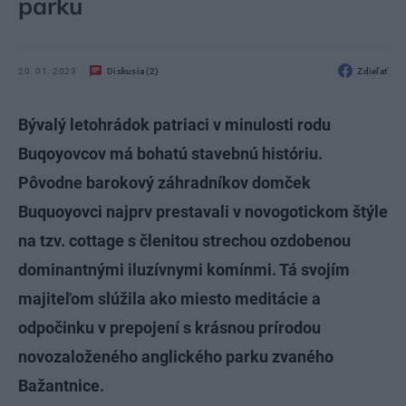
parku
20. 01. 2023
Diskusia (2)
Zdieľať
Bývalý letohrádok patriaci v minulosti rodu
Buqoyovcov má bohatú stavebnú históriu.
Pôvodne barokový záhradníkov domček
Buquoyovci najprv prestavali v novogotickom štýle
na tzv. cottage s členitou strechou ozdobenou
dominantnými iluzívnymi komínmi. Tá svojím
majiteľom slúžila ako miesto meditácie a
odpočinku v prepojení s krásnou prírodou
novozaloženého anglického parku zvaného
Bažantnice.