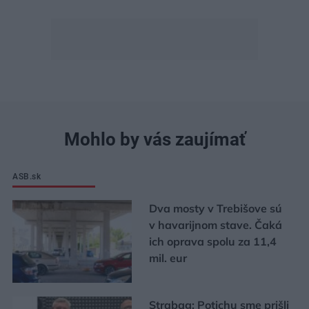
Mohlo by vás zaujímať
ASB.sk
Dva mosty v Trebišove sú
v havarijnom stave. Čaká
ich oprava spolu za 11,4
mil. eur
Strabag: Potichu sme prišli