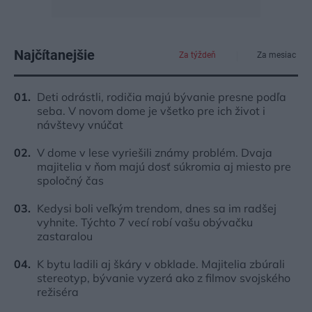
Najčítanejšie
Za týždeň
Za mesiac
Deti odrástli, rodičia majú bývanie presne podľa
seba. V novom dome je všetko pre ich život i
návštevy vnúčat
V dome v lese vyriešili známy problém. Dvaja
majitelia v ňom majú dosť súkromia aj miesto pre
spoločný čas
Kedysi boli veľkým trendom, dnes sa im radšej
vyhnite. Týchto 7 vecí robí vašu obývačku
zastaralou
K bytu ladili aj škáry v obklade. Majitelia zbúrali
stereotyp, bývanie vyzerá ako z filmov svojského
režiséra