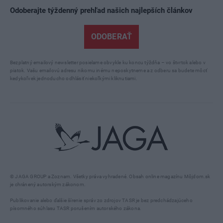
Odoberajte týždenný prehľad našich najlepších článkov
ODOBERAŤ
Bezplatný emailový newsletter posielame obvykle ku koncu týždňa – vo štvrtok alebo v
piatok. Vašu emailovú adresu nikomu inému neposkytneme a z odberu sa budete môcť
kedykoľvek jednoducho odhlásiť niekoľkými kliknutiami.
© JAGA GROUP a Zoznam. Všetky práva vyhradené. Obsah online magazínu Môjdom.sk
je chránený autorským zákonom.
Publikovanie alebo ďalšie šírenie správ zo zdrojov TASR je bez predchádzajúceho
písomného súhlasu TASR porušením autorského zákona.