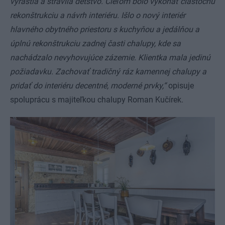
vyrástla a strávila detstvo. Cieľom bolo vykonať čiastočnú
rekonštrukciu a návrh interiéru. Išlo o nový interiér
hlavného obytného priestoru s kuchyňou a jedálňou a
úplnú rekonštrukciu zadnej časti chalupy, kde sa
nachádzalo nevyhovujúce zázemie. Klientka mala jedinú
požiadavku. Zachovať tradičný ráz kamennej chalupy a
pridať do interiéru decentné, moderné prvky,“
opisuje
spoluprácu s majiteľkou chalupy Roman Kučírek.