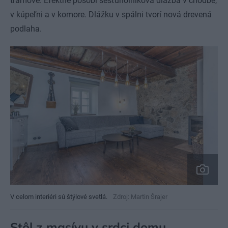
trámové. Efektne pôsobí šesťuholníková dlažba v chodbe,
v kúpeľni a v komore. Dlážku v spálni tvorí nová drevená
podlaha.
V celom interiéri sú štýlové svetlá.
Zdroj: Martin Šrajer
Stôl z masívu v srdci domu