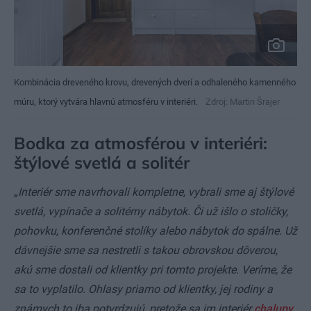
Kombinácia dreveného krovu, drevených dverí a odhaleného kamenného
múru, ktorý vytvára hlavnú atmosféru v interiéri.
Zdroj: Martin Šrajer
Bodka za atmosférou v interiéri:
štýlové svetlá a solitér
„Interiér sme navrhovali kompletne, vybrali sme aj štýlové
svetlá, vypínače a solitérny nábytok. Či už išlo o stoličky,
pohovku, konferenčné stolíky alebo nábytok do spálne. Už
dávnejšie sme sa nestretli s takou obrovskou dôverou,
akú sme dostali od klientky pri tomto projekte. Veríme, že
sa to vyplatilo. Ohlasy priamo od klientky, jej rodiny a
známych to iba potvrdzujú, pretože sa im interiér
chalupy