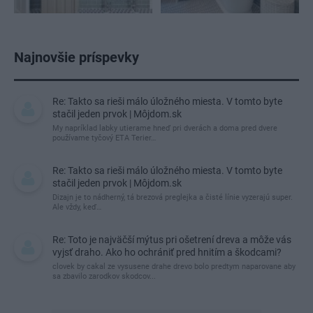
Najnovšie príspevky
Re: Takto sa rieši málo úložného miesta. V tomto byte
stačil jeden prvok | Môjdom.sk
My napríklad labky utierame hneď pri dverách a doma pred dvere
používame tyčový ETA Terier…
Re: Takto sa rieši málo úložného miesta. V tomto byte
stačil jeden prvok | Môjdom.sk
Dizajn je to nádherný, tá brezová preglejka a čisté línie vyzerajú super.
Ale vždy, keď…
Re: Toto je najväčší mýtus pri ošetrení dreva a môže vás
vyjsť draho. Ako ho ochrániť pred hnitím a škodcami?
clovek by cakal ze vysusene drahe drevo bolo predtym naparovane aby
sa zbavilo zarodkov skodcov...