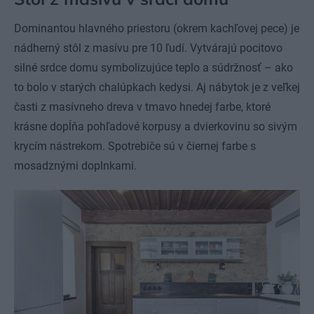
Dominantou hlavného priestoru (okrem kachľovej pece) je
nádherný stôl z masívu pre 10 ľudí. Vytvárajú pocitovo
silné srdce domu symbolizujúce teplo a súdržnosť – ako
to bolo v starých chalúpkach kedysi. Aj nábytok je z veľkej
časti z masívneho dreva v tmavo hnedej farbe, ktoré
krásne dopĺňa pohľadové korpusy a dvierkovinu so sivým
krycím nástrekom. Spotrebiče sú v čiernej farbe s
mosadznými doplnkami.