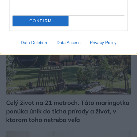
CONFIRM
Data Deletion
Data Access
Privacy Policy
Celý život na 21 metroch. Táto maringotka
ponúka únik do ticha prírody a život, v
ktorom toho netreba veľa