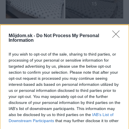
15
Sabína Zavarská
Môjdom.sk -
Do Not Process My Personal
Information
Foto: Martin Šrajer
If you wish to opt-out of the sale, sharing to third parties, or
Kategória:
Návšteva
processing of your personal or sensitive information for
targeted advertising by us, please use the below opt-out
Tagy:
chalupy
chata
section to confirm your selection. Please note that after your
opt-out request is processed you may continue seeing
kamenné murivo
ľudová architektúra
interest-based ads based on personal information utilized by
us or personal information disclosed to third parties prior to
rekonštrukcia chalupy
tradičné domy
your opt-out. You may separately opt-out of the further
disclosure of your personal information by third parties on the
IAB’s list of downstream participants. This information may
also be disclosed by us to third parties on the
IAB’s List of
Downstream Participants
that may further disclose it to other
Zdieľať článok
third parties.