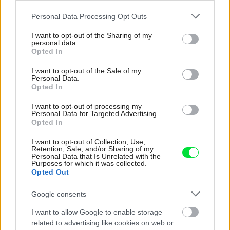
Please note that this website/app uses one or more Google
Personal Data Processing Opt Outs
services and may gather and store information including but
Pozrite si viac
not limited to your visit or usage behaviour. You may click to
I want to opt-out of the Sharing of my
personal data.
grant or deny consent to Google and its third-party tags to
Opted In
use your data for below specified purposes in below Google
consent section.
I want to opt-out of the Sale of my
Personal Data.
Opted In
I want to opt-out of processing my
Personal Data for Targeted Advertising.
Opted In
I want to opt-out of Collection, Use,
Retention, Sale, and/or Sharing of my
Personal Data that Is Unrelated with the
Purposes for which it was collected.
Opted Out
Google consents
I want to allow Google to enable storage
Materiály rozhodujú viac, než si myslíte:
related to advertising like cookies on web or