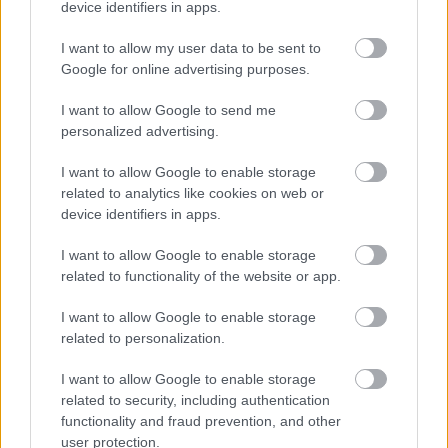
Takto dokážu ovplyvniť atmosféru aj dojem
device identifiers in apps.
z bývania
I want to allow my user data to be sent to
Google for online advertising purposes.
I want to allow Google to send me
personalized advertising.
I want to allow Google to enable storage
related to analytics like cookies on web or
device identifiers in apps.
I want to allow Google to enable storage
related to functionality of the website or app.
I want to allow Google to enable storage
related to personalization.
Deti už odrástli, tak si rodičia vytvorili dom
I want to allow Google to enable storage
podľa seba. Majú perfektné bývanie pre
related to security, including authentication
functionality and fraud prevention, and other
svoj život i pre vnúčatá
user protection.