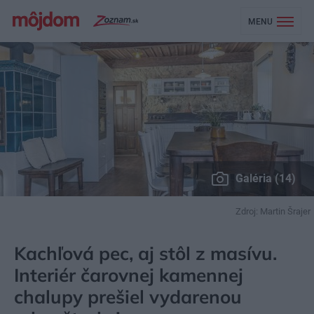
MENU
Galéria (14)
Zdroj: Martin Šrajer
MÔJDOM
BÝVANIE
NÁVŠTEVA
Kachľová pec, aj stôl z masívu.
Interiér čarovnej kamennej
chalupy prešiel vydarenou