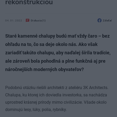
rekonštrukciou
04. 01. 2022
Diskusia (1)
Zdieľať
Staré kamenné chalupy budú mať vždy čaro – bez
ohľadu na to, čo sa deje okolo nás. Ako však
zariadiť takúto chalupu, aby naďalej šírila tradície,
ale zároveň bola pohodlná a plne funkčná aj pre
náročnejších moderných obyvateľov?
Podobnú otázku riešili architekti z ateliéru 3K Architects.
Chalupa, ku ktorej ich doviedla investorka, sa nachádza
uprostred krásnej prírody mimo civilizácie. Všade okolo
dominujú lesy, lúky, polia, rybníky.