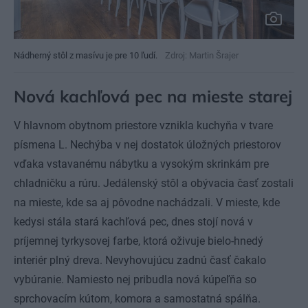
Nádherný stôl z masívu je pre 10 ľudí.
Zdroj: Martin Šrajer
Nová kachľová pec na mieste starej
V hlavnom obytnom priestore vznikla kuchyňa v tvare
písmena L. Nechýba v nej dostatok úložných priestorov
vďaka vstavanému nábytku a vysokým skrinkám pre
chladničku a rúru. Jedálenský stôl a obývacia časť zostali
na mieste, kde sa aj pôvodne nachádzali. V mieste, kde
kedysi stála stará kachľová pec, dnes stojí nová v
príjemnej tyrkysovej farbe, ktorá oživuje bielo-hnedý
interiér plný dreva. Nevyhovujúcu zadnú časť čakalo
vybúranie. Namiesto nej pribudla nová kúpeľňa so
sprchovacím kútom, komora a samostatná spálňa.