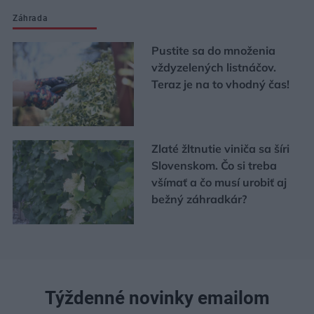
Záhrada
Pustite sa do množenia
vždyzelených listnáčov.
Teraz je na to vhodný čas!
Zlaté žltnutie viniča sa šíri
Slovenskom. Čo si treba
všímať a čo musí urobiť aj
bežný záhradkár?
Týždenné novinky emailom