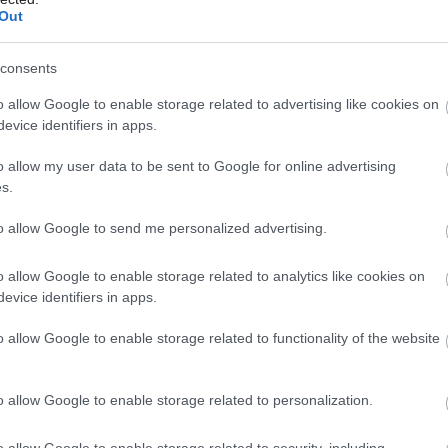
Out
utori zostavili z okien v antracitových
consents
Môj dom Špeciál 02/2026
Môj dom 07-08/2026
Presahujúce drevené stropné trámy tvoria
o allow Google to enable storage related to advertising like cookies on
 vonkajšia terasa. Architekti využili
evice identifiers in apps.
onštrukcií aj v interiéri.
o allow my user data to be sent to Google for online advertising
s.
to allow Google to send me personalized advertising.
o allow Google to enable storage related to analytics like cookies on
evice identifiers in apps.
o allow Google to enable storage related to functionality of the website
o allow Google to enable storage related to personalization.
o allow Google to enable storage related to security, including