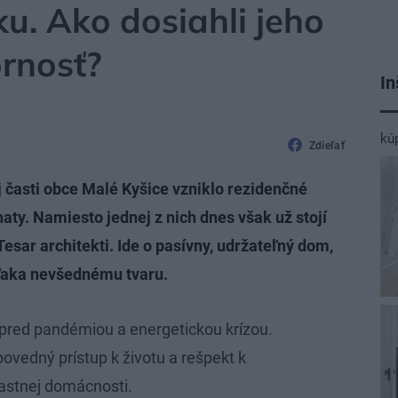
ku. Ako dosiahli jeho
rnosť?
In
kú
Zdieľať
j časti obce Malé Kyšice vzniklo rezidenčné
haty. Namiesto jednej z nich dnes však už stojí
esar architekti. Ide o pasívny, udržateľný dom,
ďaka nevšednému tvaru.
 pred pandémiou a energetickou krízou.
dpovedný prístup k životu a rešpekt k
vlastnej domácnosti.