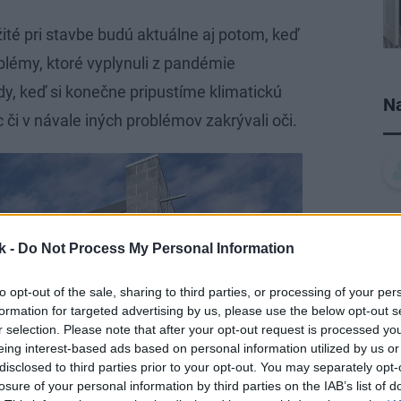
užité pri stavbe budú aktuálne aj potom, keď
blémy, ktoré vyplynuli z pandémie
edy, keď si konečne pripustíme klimatickú
Na
 či v návale iných problémov zakrývali oči.
k -
Do Not Process My Personal Information
to opt-out of the sale, sharing to third parties, or processing of your per
formation for targeted advertising by us, please use the below opt-out s
r selection. Please note that after your opt-out request is processed y
eing interest-based ads based on personal information utilized by us or
disclosed to third parties prior to your opt-out. You may separately opt-
losure of your personal information by third parties on the IAB’s list of