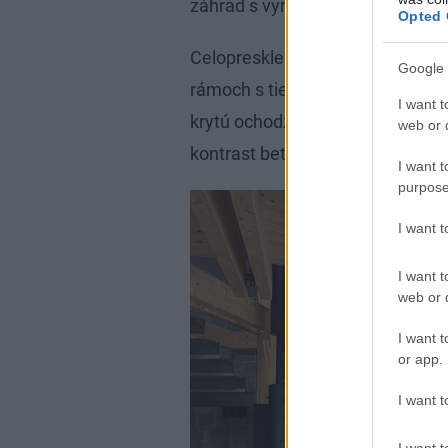
záhrad s vyrastenými stromami.
Opted 
Celopresklenú fasádu stavby jej a
Google 
rámoch s tieniacimi žalúziami. 
I want t
krytú ochodzu. Prízemie rozširuje
web or d
kontrast betónových a drevených k
I want t
purpose
I want 
I want t
web or d
I want t
or app.
I want t
I want t