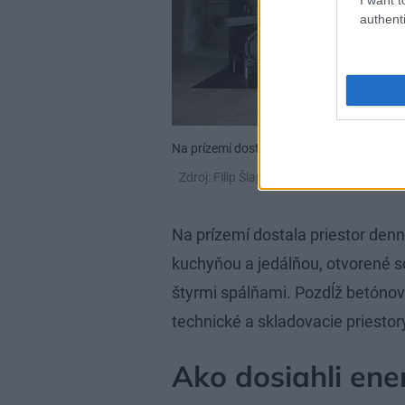
authenti
Na prízemí dostala priestor denná zóna, 
Zdroj: Filip Šlapal
Na prízemí dostala priestor denn
kuchyňou a jedálňou, otvorené s
štyrmi spálňami. Pozdĺž betónov
technické a skladovacie priestor
Ako dosiahli ene