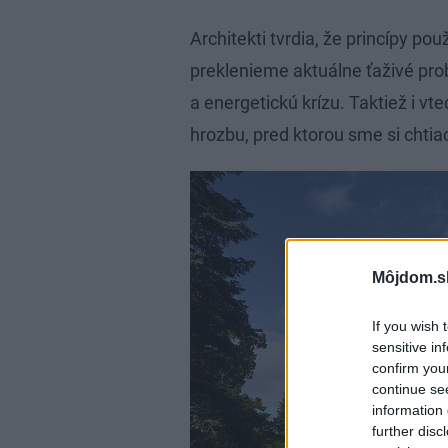
Architekti tvrdia, že princípy po
preklenieme aktuálne ťaživé pro
a energetickú krízu. Taktiež i vt
hrozbu, pred ktorou sme si chtiac
Môjdom.s
If you wish 
sensitive in
confirm you
continue se
information 
further disc