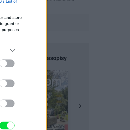
naparovane aby sa zbavilo zarodkov skodcov...
B’s List of
er and store
to grant or
ed purposes
Najnovšie časopisy