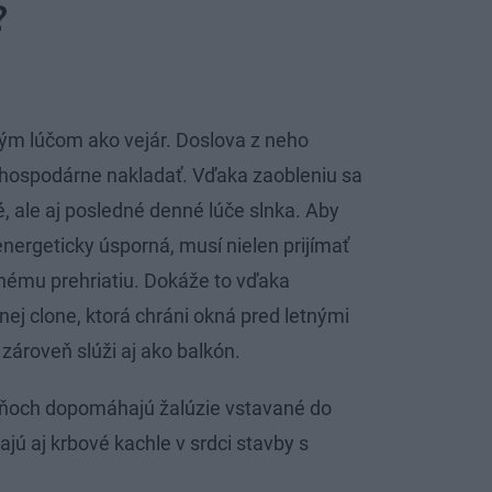
?
m lúčom ako vejár. Doslova z neho
 hospodárne nakladať. Vďaka zaobleniu sa
é, ale aj posledné denné lúče slnka. Aby
nergeticky úsporná, musí nielen prijímať
emnému prehriatiu. Dokáže to vďaka
nej clone, ktorá chráni okná pred letnými
zároveň slúži aj ako balkón.
dňoch dopomáhajú žalúzie vstavané do
jú aj krbové kachle v srdci stavby s