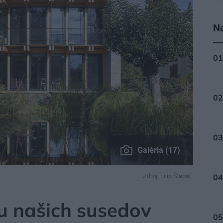
Na
Galéria (17)
Zdroj: Filip Šlapal
u našich susedov