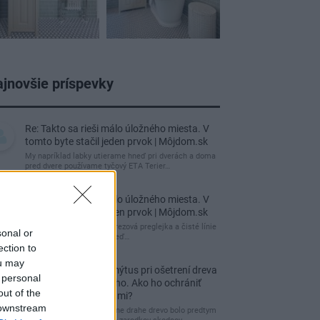
jnovšie príspevky
Re: Takto sa rieši málo úložného miesta. V
tomto byte stačil jeden prvok | Môjdom.sk
My napríklad labky utierame hneď pri dverách a doma
pred dvere používame tyčový ETA Terier…
Re: Takto sa rieši málo úložného miesta. V
tomto byte stačil jeden prvok | Môjdom.sk
Dizajn je to nádherný, tá brezová preglejka a čisté línie
sonal or
vyzerajú super. Ale vždy, keď…
ection to
ou may
Re: Toto je najväčší mýtus pri ošetrení dreva
 personal
a môže vás vyjsť draho. Ako ho ochrániť
out of the
pred hnitím a škodcami?
 downstream
clovek by cakal ze vysusene drahe drevo bolo predtym