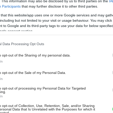
. This information may also be disclosed by us to third parties on the
IA
Participants
that may further disclose it to other third parties.
 that this website/app uses one or more Google services and may gath
including but not limited to your visit or usage behaviour. You may click 
 to Google and its third-party tags to use your data for below specifi
ogle consent section.
ako vejár.
Zdroj: Filip Šlapal
l Data Processing Opt Outs
oblenou prednou
o opt-out of the Sharing of my personal data.
In
o opt-out of the Sale of my Personal Data.
In
e k tvaru štvrťkruhu vymedzeného múrmi z
to opt-out of processing my Personal Data for Targeted
. Predná kompletne zasklená fasáda je
ing.
In
ožstvu skla sa dom otvára smerom na
o opt-out of Collection, Use, Retention, Sale, and/or Sharing
jviac slnka a zároveň ponúkol výhľady do
ersonal Data that Is Unrelated with the Purposes for which it
lected.