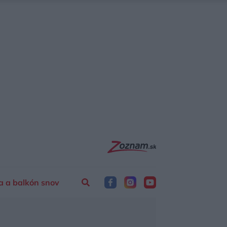
a a balkón snov