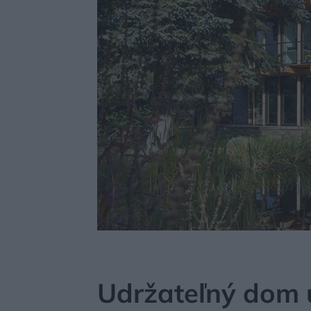
MÔJDOM
EKOBÝVANIE
STAVBA
Udržateľný dom 