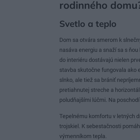
rodinného domu
Svetlo a teplo
Dom sa otvára smerom k slnečný
nasáva energiu a snaží sa s ňou
do interiéru dostávajú nielen prv
stavba skutočne fungovala ako e
slnko, ale tiež sa brániť nepríj
pretiahnutej streche a horizontál
poludňajšími lúčmi. Na poschodí 
Tepelnému komfortu v letných 
trojskiel. K sebestačnosti pomáha
výmenníkom tepla.