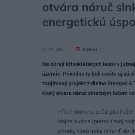
otvára náruč sln
energetickú úspo
05. 01. 2023
Diskusia (1)
Na okraji křivoklátskych lesov v južne
územie. Pôvodne tu boli a ešte aj sú c
zaujímavý projekt z dielne Stempel & T
ktorý otvára náruč slnečným lúčom v
Príbeh domu sa začal písať ešte
Majitelia chceli pretaviť svoj zo
prírode, ktorú treba chrániť, do 