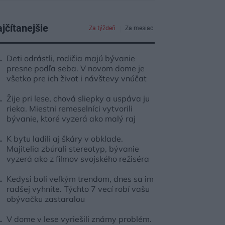
jčítanejšie
Za týždeň
Za mesiac
Deti odrástli, rodičia majú bývanie
presne podľa seba. V novom dome je
všetko pre ich život i návštevy vnúčat
Žije pri lese, chová sliepky a uspáva ju
rieka. Miestni remeselníci vytvorili
bývanie, ktoré vyzerá ako malý raj
K bytu ladili aj škáry v obklade.
Majitelia zbúrali stereotyp, bývanie
vyzerá ako z filmov svojského režiséra
Kedysi boli veľkým trendom, dnes sa im
radšej vyhnite. Týchto 7 vecí robí vašu
obývačku zastaralou
V dome v lese vyriešili známy problém.