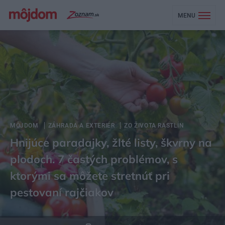
MENU
MÔJDOM
ZÁHRADA A EXTERIÉR
ZO ŽIVOTA RASTLÍN
Hnijúce paradajky, žlté listy, škvrny na
plodoch. 7 častých problémov, s
ktorými sa môžete stretnúť pri
pestovaní rajčiakov