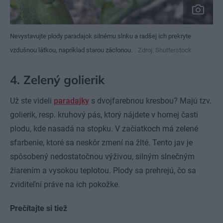
Nevystavujte plody paradajok silnému slnku a radšej ich prekryte
vzdušnou látkou, napríklad starou záclonou.
Zdroj: Shutterstock
4. Zelený golierik
Už ste videli
paradajky
s dvojfarebnou kresbou? Majú tzv.
golierik, resp. kruhový pás, ktorý nájdete v hornej časti
plodu, kde nasadá na stopku. V začiatkoch má zelené
sfarbenie, ktoré sa neskôr zmení na žlté. Tento jav je
spôsobený nedostatočnou výživou, silným slnečným
žiarením a vysokou teplotou. Plody sa prehrejú, čo sa
zviditeľní práve na ich pokožke.
Prečítajte si tiež