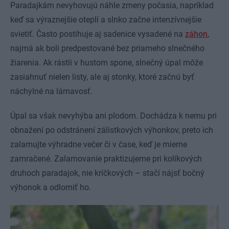
Paradajkám nevyhovujú náhle zmeny počasia, napríklad
keď sa výraznejšie oteplí a slnko začne intenzívnejšie
svietiť. Často postihuje aj sadenice vysadené na
záhon
,
najmä ak boli predpestované bez priameho slnečného
žiarenia. Ak rástli v hustom spone, slnečný úpal môže
zasiahnuť nielen listy, ale aj stonky, ktoré začnú byť
náchylné na lámavosť.
Úpal sa však nevyhýba ani plodom. Dochádza k nemu pri
obnažení po odstránení zálistkových výhonkov, preto ich
zalamujte výhradne večer či v čase, keď je mierne
zamračené. Zalamovanie praktizujeme pri kolíkových
druhoch paradajok, nie kríčkových – stačí nájsť bočný
výhonok a odlomiť ho.