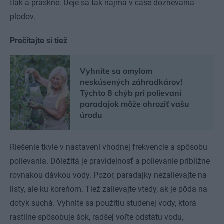
tlak a praskne. Deje sa tak najmä v čase dozrievania
plodov.
Prečítajte si tiež
Vyhnite sa omylom
neskúsených záhradkárov!
Týchto 8 chýb pri polievaní
paradajok môže ohroziť vašu
úrodu
Riešenie tkvie v nastavení vhodnej frekvencie a spôsobu
polievania. Dôležitá je pravidelnosť a polievanie približne
rovnakou dávkou vody. Pozor, paradajky nezalievajte na
listy, ale ku koreňom. Tiež zalievajte vtedy, ak je pôda na
dotyk suchá. Vyhnite sa použitiu studenej vody, ktorá
rastline spôsobuje šok, radšej voľte odstátu vodu,