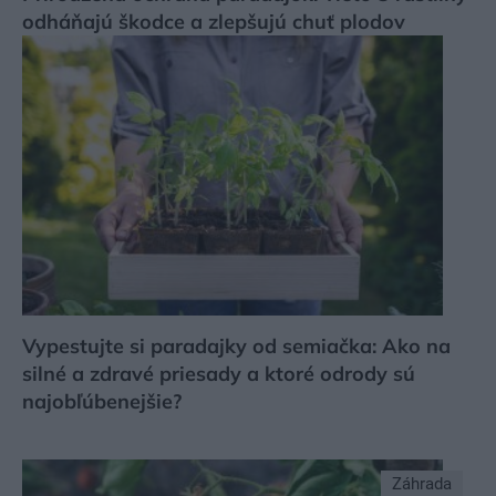
odháňajú škodce a zlepšujú chuť plodov
Vypestujte si paradajky od semiačka: Ako na
silné a zdravé priesady a ktoré odrody sú
najobľúbenejšie?
Záhrada