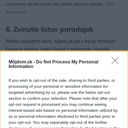
už nezmiznú, ale tak či onak treba upraviť množstvo zálievky.
Zdroj:
Shutterstock
6. Zvinutie listov paradajok
Príčinu zvinutých listov, najmä ak ide o tie na vrchných
častiach rastliny, treba hľadať v nedostatku závlahy.
Rastlina sa takto chráni pred vyparením vody. Listy sa
Môjdom.sk -
Do Not Process My Personal
však po zálievke sa zvyknú narovnať.
Information
Ďalším dôvodom môže byť stres pochádzajúci zo
If you wish to opt-out of the sale, sharing to third parties, or
processing of your personal or sensitive information for
striedania teplôt či intenzívneho slnečného žiarenia. Listy
targeted advertising by us, please use the below opt-out
sa na slnku zvinú viac, ako v tieni. V tomto prípade opäť
section to confirm your selection. Please note that after your
pomôže zatienenie pomocou priedušného materiálu.
opt-out request is processed you may continue seeing
interest-based ads based on personal information utilized by
us or personal information disclosed to third parties prior to
Prečítajte si tiež
your opt-out. You may separately opt-out of the further