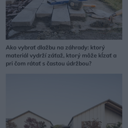
Ako vybrať dlažbu na záhrady: ktorý
materiál vydrží záťaž, ktorý môže kĺzať a
pri čom rátať s častou údržbou?