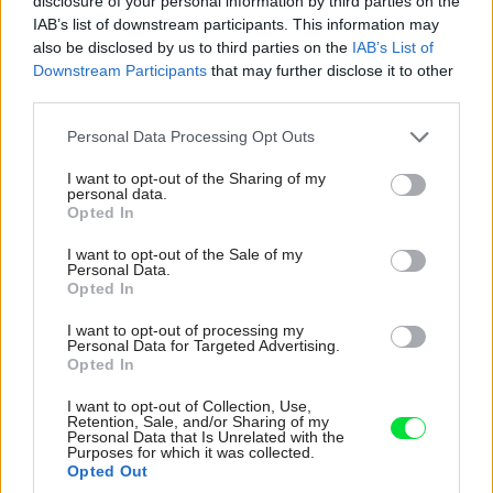
disclosure of your personal information by third parties on the
7 tipov proti škodcom v záhrade
IAB’s list of downstream participants. This information may
bez chémie
also be disclosed by us to third parties on the
IAB’s List of
Downstream Participants
that may further disclose it to other
third parties.
Vážnejším dôvodom zvinutia listov je vírusové ochorenie
Please note that this website/app uses one or more Google
Personal Data Processing Opt Outs
zvané
stolbur
Prenášajú ho cikády, pričom zdrojom
services and may gather and store information including but
not limited to your visit or usage behaviour. You may click to
I want to opt-out of the Sharing of my
nákazy býva pupenec roľný, teda bežná burina. Na
personal data.
grant or deny consent to Google and its third-party tags to
postihnutej rastline môžu byť listy až skrútené a akoby
Opted In
use your data for below specified purposes in below Google
zakrpatené. Prevenciou je ničenie buriny a postrek proti
consent section.
I want to opt-out of the Sale of my
Personal Data.
cikádam. Ak je však rastlina postihnutá výrazne, je
Opted In
možné, že sa jej už nebude dať pomôcť.
I want to opt-out of processing my
Personal Data for Targeted Advertising.
Za nerovnými listami môžu byť aj vošky, pod vplyvom
Opted In
ktorých sa skrútia do tvaru lyžice. Proti týmto škodcom si
I want to opt-out of Collection, Use,
pomôžete chemickým postrekom, ale aj domácimi
Retention, Sale, and/or Sharing of my
Personal Data that Is Unrelated with the
prostriedkami, napríklad cibuľovo-cesnakovým odvarom.
Purposes for which it was collected.
Opted Out
Recept je jednoduchý – rozotrite 40 g cesnaku, pridajte