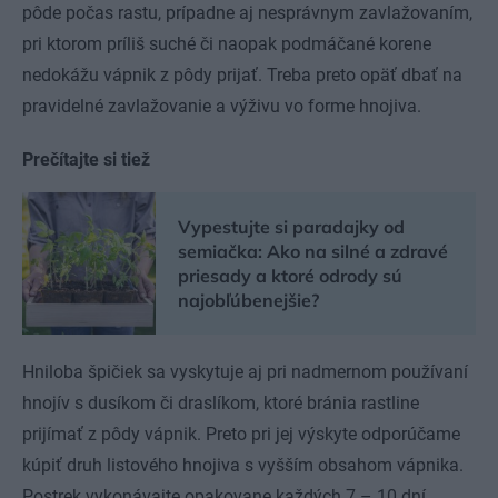
pôde počas rastu, prípadne aj nesprávnym zavlažovaním,
pri ktorom príliš suché či naopak podmáčané korene
nedokážu vápnik z pôdy prijať. Treba preto opäť dbať na
pravidelné zavlažovanie a výživu vo forme hnojiva.
Prečítajte si tiež
Vypestujte si paradajky od
semiačka: Ako na silné a zdravé
priesady a ktoré odrody sú
najobľúbenejšie?
Hniloba špičiek sa vyskytuje aj pri nadmernom používaní
hnojív s dusíkom či draslíkom, ktoré bránia rastline
prijímať z pôdy vápnik. Preto pri jej výskyte odporúčame
kúpiť druh listového hnojiva s vyšším obsahom vápnika.
Postrek vykonávajte opakovane každých 7 – 10 dní.