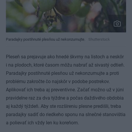
Paradajky postihnuté plesňou už nekonzumujte.
Shutterstock
Pleseň sa prejavuje ako hnedé škvrny na listoch a neskôr
i na plodoch, ktoré časom môžu nabrať až sivastý odtieň.
Paradajky postihnuté plesňou už nekonzumujte a proti
problému zakročte čo najskôr v podobe postrekov.
Aplikovať ich treba aj preventívne. Začať možno už v júni
pravidelne raz za dva týždne a počas daždivého obdobia
aj každý týždeň. Aby ste rozšíreniu plesne predišli, treba
paradajky sadiť do riedkeho sponu na slnečné stanovištia
a polievať ich vždy len ku koreňom.