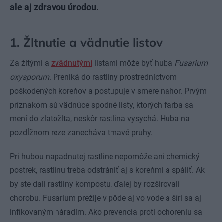
ale aj zdravou úrodou.
1. Žltnutie a vädnutie listov
Za žltými a
zvädnutými
listami môže byť huba
Fusarium
oxysporum
. Preniká do rastliny prostredníctvom
poškodených koreňov a postupuje v smere nahor. Prvým
príznakom sú vädnúce spodné listy, ktorých farba sa
mení do zlatožlta, neskôr rastlina vysychá. Huba na
pozdĺžnom reze zanecháva tmavé pruhy.
Pri hubou napadnutej rastline nepomôže ani chemický
postrek, rastlinu treba odstrániť aj s koreňmi a spáliť. Ak
by ste dali rastliny kompostu, ďalej by rozširovali
chorobu. Fusarium prežije v pôde aj vo vode a šíri sa aj
infikovaným náradím. Ako prevencia proti ochoreniu sa