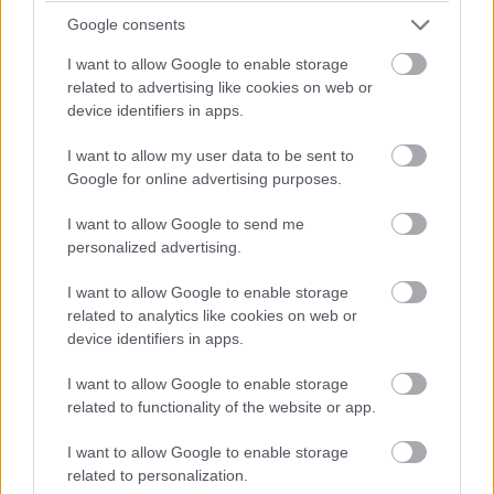
100 g nadrobno nakrájanej cibule a vložte do hrnca. K
Google consents
obsahu nalejte 10 l vody a varte 10 minút. Napokon
I want to allow Google to enable storage
preceďte cez sitko. Odvar je účinný aj proti hubovým
related to advertising like cookies on web or
ochoreniam.
device identifiers in apps.
I want to allow my user data to be sent to
Google for online advertising purposes.
I want to allow Google to send me
personalized advertising.
I want to allow Google to enable storage
related to analytics like cookies on web or
device identifiers in apps.
I want to allow Google to enable storage
related to functionality of the website or app.
I want to allow Google to enable storage
Ak sa listy paradajok skrútia pozdĺžne smerom k stredovej osi, môže to
related to personalization.