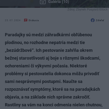
Galéria (10)
Zdroj: Zbynek Pospisil/iStock
25. 07. 2024
Diskusia
Zdieľať
Paradajky sú medzi záhradkármi obľúbenou
plodinou, no rozhodne nepatria medzi tie
„bezúdržbové“. Ich pestovanie zahŕňa okrem
bežnej starostlivosti aj boje s rôznymi škodcami,
ochoreniami či výkyvmi počasia. Niektoré
problémy si pestovatelia dokonca môžu privodiť
sami nesprávnymi postupmi. Naučte sa
rozpoznávať symptómy, ktoré sa na paradajkách
objavia, a na základe nich správne zakročiť.
Rastliny sa vám na konci odmenia nielen chutnou,