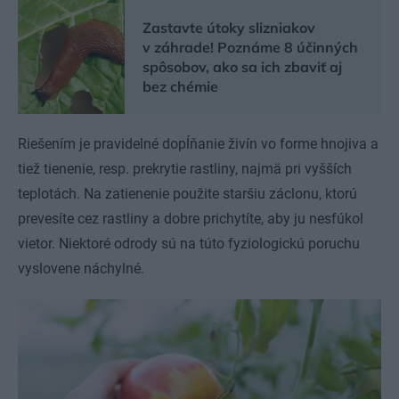
Zastavte útoky slizniakov
v záhrade! Poznáme 8 účinných
spôsobov, ako sa ich zbaviť aj
bez chémie
Riešením je pravidelné dopĺňanie živín vo forme hnojiva a
tiež tienenie, resp. prekrytie rastliny, najmä pri vyšších
teplotách. Na zatienenie použite staršiu záclonu, ktorú
prevesíte cez rastliny a dobre prichytíte, aby ju nesfúkol
vietor. Niektoré odrody sú na túto fyziologickú poruchu
vyslovene náchylné.