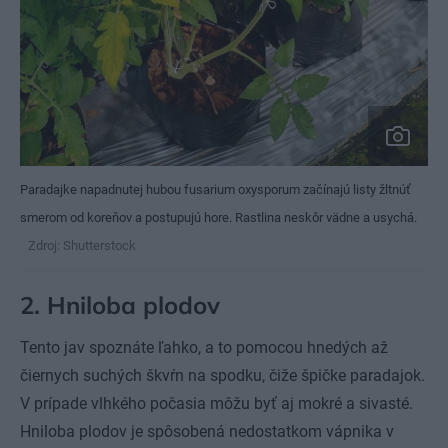
Paradajke napadnutej hubou fusarium oxysporum začínajú listy žltnúť
smerom od koreňov a postupujú hore. Rastlina neskôr vädne a usychá.
Zdroj: Shutterstock
2. Hniloba plodov
Tento jav spoznáte ľahko, a to pomocou hnedých až
čiernych suchých škvŕn na spodku, čiže špičke paradajok.
V prípade vlhkého počasia môžu byť aj mokré a sivasté.
Hniloba plodov je spôsobená nedostatkom vápnika v