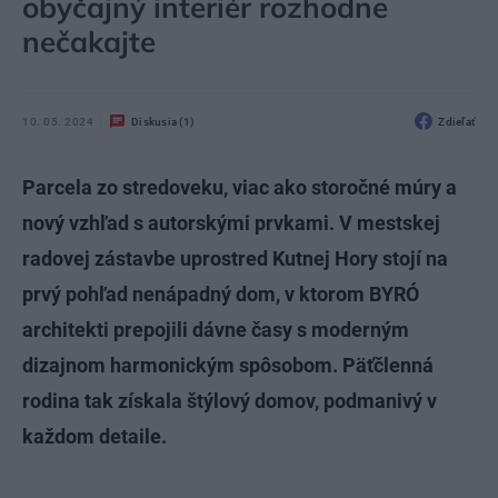
obyčajný interiér rozhodne
nečakajte
10. 05. 2024
Diskusia (1)
Zdieľať
Parcela zo stredoveku, viac ako storočné múry a
nový vzhľad s autorskými prvkami. V mestskej
radovej zástavbe uprostred Kutnej Hory stojí na
prvý pohľad nenápadný dom, v ktorom BYRÓ
architekti prepojili dávne časy s moderným
dizajnom harmonickým spôsobom. Päťčlenná
rodina tak získala štýlový domov, podmanivý v
každom detaile.