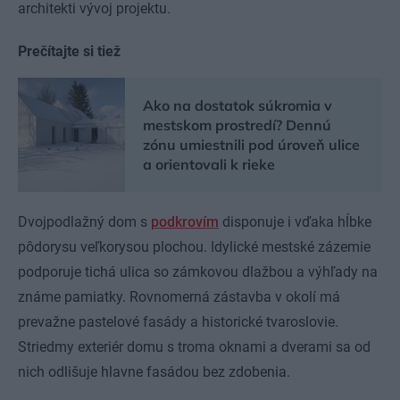
architekti vývoj projektu.
Prečítajte si tiež
Ako na dostatok súkromia v
mestskom prostredí? Dennú
zónu umiestnili pod úroveň ulice
a orientovali k rieke
Dvojpodlažný dom s
podkrovím
disponuje i vďaka hĺbke
pôdorysu veľkorysou plochou. Idylické mestské zázemie
podporuje tichá ulica so zámkovou dlažbou a výhľady na
známe pamiatky. Rovnomerná zástavba v okolí má
prevažne pastelové fasády a historické tvaroslovie.
Striedmy exteriér domu s troma oknami a dverami sa od
nich odlišuje hlavne fasádou bez zdobenia.