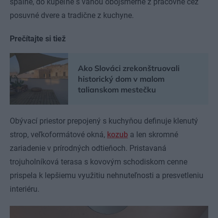
spálne, do kúpeľne s vaňou obojsmerne z pracovne cez
posuvné dvere a tradične z kuchyne.
Prečítajte si tiež
Ako Slováci zrekonštruovali
historický dom v malom
talianskom mestečku
Obývací priestor prepojený s kuchyňou definuje klenutý
strop, veľkoformátové okná,
kozub
a len skromné
zariadenie v prírodných odtieňoch. Pristavaná
trojuholníková terasa s kovovým schodiskom cenne
prispela k lepšiemu využitiu nehnuteľnosti a presvetleniu
interiéru.