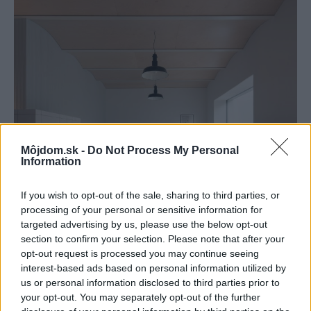
Môjdom.sk -
Do Not Process My Personal
Information
If you wish to opt-out of the sale, sharing to third parties, or
processing of your personal or sensitive information for
targeted advertising by us, please use the below opt-out
section to confirm your selection. Please note that after your
Zariadenie izieb je skôr minimalistické.
Zdroj: Alex Shoots Buildings
opt-out request is processed you may continue seeing
interest-based ads based on personal information utilized by
us or personal information disclosed to third parties prior to
Viac fotografií nájdete na konci článku
v galérii.
your opt-out. You may separately opt-out of the further