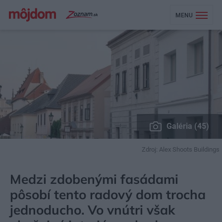
MENU
Galéria (45)
Zdroj: Alex Shoots Buildings
MÔJDOM
BÝVANIE
NAVRHOVANIE INTERIÉRU
Medzi zdobenými fasádami
pôsobí tento radový dom trocha
jednoducho. Vo vnútri však