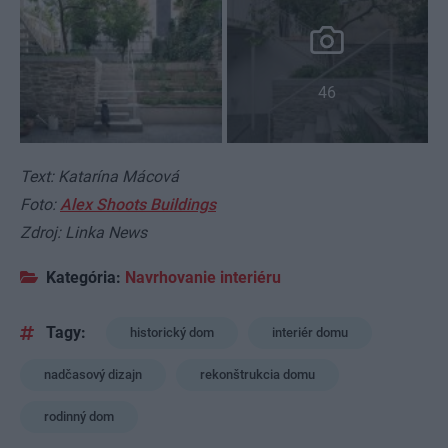
46
Text: Katarína Mácová
Foto:
Alex Shoots Buildings
Zdroj: Linka News
Kategória:
Navrhovanie interiéru
Tagy:
historický dom
interiér domu
nadčasový dizajn
rekonštrukcia domu
rodinný dom