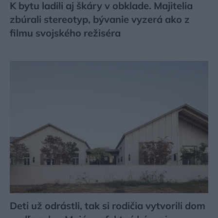
K bytu ladili aj škáry v obklade. Majitelia
zbúrali stereotyp, bývanie vyzerá ako z
filmu svojského režiséra
Deti už odrástli, tak si rodičia vytvorili dom