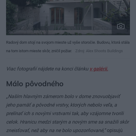
Radový dom stojí na svojom mieste už vyše storočie. Budovu, ktorá stála
na tom istom mieste skôr, zničil požiar.
Zdroj: Alex Shoots Buildings
Viac fotografií nájdete na konci článku
v galérii.
Málo pôvodného
„Naším hlavným zámerom bolo v dome znovuobjaviť
jeho pamäť a pôvodné vrstvy, ktorých nebolo veľa, a
prelínať ich s novými vrstvami tak, aby vzájomne tvorili
celok. Hranicu medzi starým a novým sme sa snažili skôr
zneisťovať, než aby na ne bolo upozorňované,”
opisujú