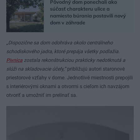
Pôvodný dom ponechali ako
súčasť charakteru ulice a
namiesto búrania postavili nový
dom v záhrade
„Dispozične sa dom odohráva okolo centrálneho
schodiskového jadra, ktoré prepája všetky podlažia.
Pivnica
zostala rekonštrukciou prakticky nedotknutá a
slúži na skladovacie účely,”
približujú autori staronové
priestorové vzťahy v dome. Jednotlivé miestnosti prepojili
s interiérovými oknami a otvormi s cieľom ich navzájom
otvoriť a umožniť im prelínať sa.