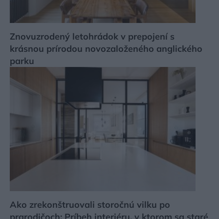
Znovuzrodený letohrádok v prepojení s
krásnou prírodou novozaloženého anglického
parku
Ako zrekonštruovali storočnú vilku po
prarodičoch: Príbeh interiéru, v ktorom sa staré