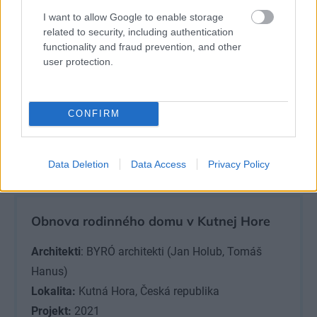
I want to allow Google to enable storage
related to security, including authentication
functionality and fraud prevention, and other
user protection.
Neveľký zadný dvor poskytuje domu ďalší priestor na relax.
Zdroj: Alex
CONFIRM
Shoots Buildings
Data Deletion
Data Access
Privacy Policy
Viac fotografií nájdete na konci článku
v galérii.
Obnova rodinného domu v Kutnej Hore
Architekti
: BYRÓ architekti (Jan Holub, Tomáš
Hanus)
Lokalita:
Kutná Hora, Česká republika
Projekt:
2021