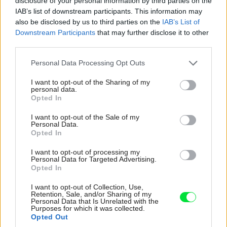
disclosure of your personal information by third parties on the
Prerod zadného dvoru
IAB’s list of downstream participants. This information may
also be disclosed by us to third parties on the
IAB’s List of
Zobytnené podkrovie
sprístupňuje iba vnútorné
Downstream Participants
that may further disclose it to other
schodisko s oceľovými stupienkami, ktoré prepúšťajú
third parties.
svetlo o podlažie nižšie. “
Vrch schodiska je totiž
Please note that this website/app uses one or more Google
Personal Data Processing Opt Outs
zakončený strešným svetlíkom, ktorý prináša denné
services and may gather and store information including but
not limited to your visit or usage behaviour. You may click to
I want to opt-out of the Sharing of my
svetlo na samotné schody a do hĺbky dispozície,”
personal data.
grant or deny consent to Google and its third-party tags to
upresňujú architekti. Podkrovie obsahuje odpočinkovú
Opted In
use your data for below specified purposes in below Google
zónu, dievčenskú a chlapčenskú izbu a kúpeľňu s WC.
consent section.
I want to opt-out of the Sale of my
Personal Data.
Opted In
Prečítajte si tiež
I want to opt-out of processing my
Personal Data for Targeted Advertising.
Rodinný dom v bývalej
Opted In
záhradkárskej kolónii ako oáza
I want to opt-out of Collection, Use,
na okraji veľkomesta
Retention, Sale, and/or Sharing of my
Personal Data that Is Unrelated with the
Purposes for which it was collected.
Opted Out
K domu ešte neodmysliteľne patrí intímny dvorček a