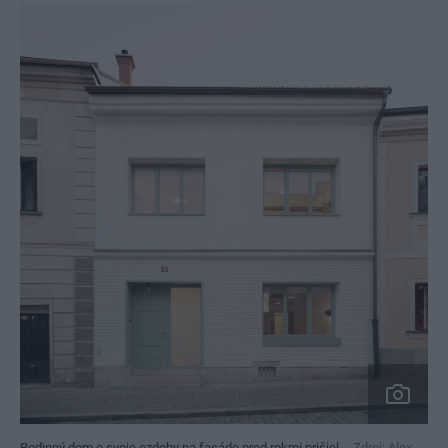
Rodinný dom o svoje ozdoby na fasáde pred rokmi prišiel.
Zdroj: Alex