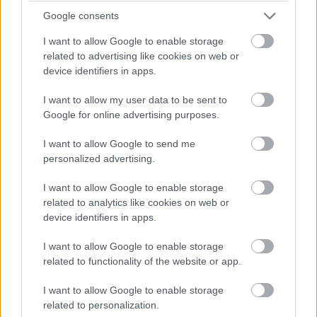
záhrada. Prebujnenú zeleň a zanedbanú stavebnú úpravu
Google consents
nahradil prepracovaný koncept, ktorý dodal miestu
I want to allow Google to enable storage
nevídaný šarm a nové priestorové kvality. Záhrada je
related to advertising like cookies on web or
device identifiers in apps.
prístupná z oboch podlaží. Výškové rozdiely dvorovej
časti esteticky vyriešilo kamenné murivo, ktoré vystihuje
I want to allow my user data to be sent to
pamiatkovú zónu.
Google for online advertising purposes.
I want to allow Google to send me
personalized advertising.
I want to allow Google to enable storage
related to analytics like cookies on web or
device identifiers in apps.
I want to allow Google to enable storage
related to functionality of the website or app.
I want to allow Google to enable storage
related to personalization.