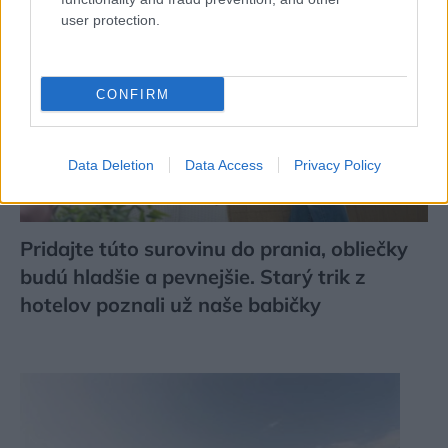
user protection.
CONFIRM
Data Deletion
Data Access
Privacy Policy
Pridajte túto surovinu do prania, obliečky
budú hladšie a pevnejšie. Starý trik z
hotelov poznali už naše babičky