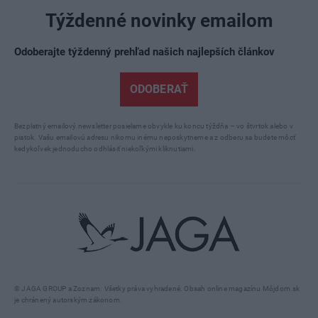
Týždenné novinky emailom
Odoberajte týždenný prehľad našich najlepších článkov
ODOBERAŤ
Bezplatný emailový newsletter posielame obvykle ku koncu týždňa – vo štvrtok alebo v
piatok. Vašu emailovú adresu nikomu inému neposkytneme a z odberu sa budete môcť
kedykoľvek jednoducho odhlásiť niekoľkými kliknutiami.
© JAGA GROUP a Zoznam. Všetky práva vyhradené. Obsah online magazínu Môjdom.sk
je chránený autorským zákonom.