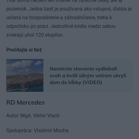
Tvar domu nečlení len interiér na funkčné celky, ale aj
pozemok. Jedna časť je používaná ako vstupná, ďalšia je
určená na hospodárenie a záhradníčenie, tretia k
odpočinku po práci. Jednotlivé krídla medzi sebou
zvierajú uhol 120 stupňov.
Prečítajte si tiež
Namiesto stavania vydlabali
svah a kvôli silným vetrom ukryli
dom do hĺbky (VIDEO)
RD Mercedes
Autor: MgA. Viktor Vlach
Spolupráca: Vladimír Mucha