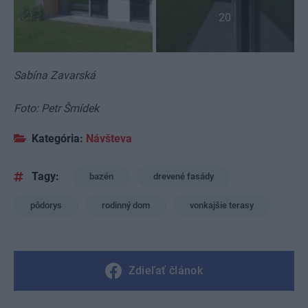
20
Sabína Zavarská
Foto: Petr Šmídek
Kategória:
Návšteva
Tagy:
bazén
drevené fasády
pôdorys
rodinný dom
vonkajšie terasy
Zdieľať článok