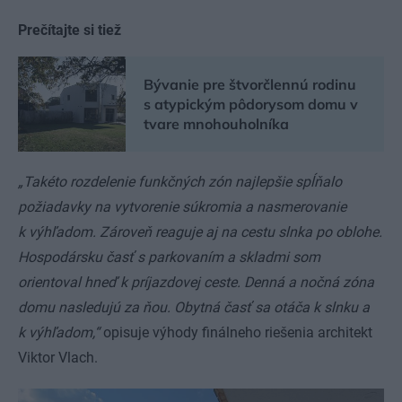
Prečítajte si tiež
Bývanie pre štvorčlennú rodinu
s atypickým pôdorysom domu v
tvare mnohouholníka
„Takéto rozdelenie funkčných zón najlepšie spĺňalo
požiadavky na vytvorenie súkromia a nasmerovanie
k výhľadom. Zároveň reaguje aj na cestu slnka po oblohe.
Hospodársku časť s parkovaním a skladmi som
orientoval hneď k príjazdovej ceste. Denná a nočná zóna
domu nasledujú za ňou. Obytná časť sa otáča k slnku a
k výhľadom,“
opisuje výhody finálneho riešenia architekt
Viktor Vlach.