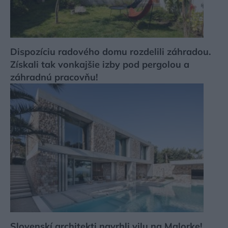
Dispozíciu radového domu rozdelili záhradou.
Získali tak vonkajšie izby pod pergolou a
záhradnú pracovňu!
Slovenskí architekti navrhli vilu na Malorke!