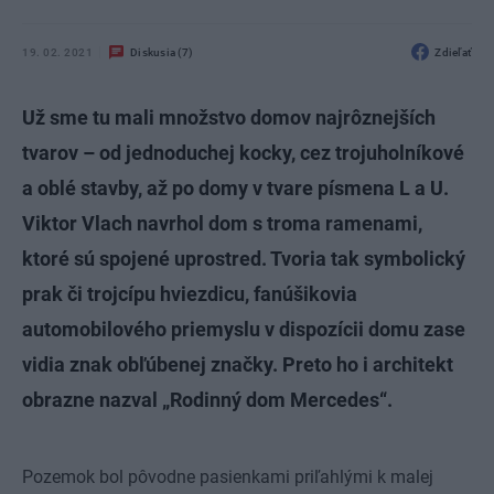
19. 02. 2021
Diskusia (7)
Zdieľať
Už sme tu mali množstvo domov najrôznejších
tvarov – od jednoduchej kocky, cez trojuholníkové
a oblé stavby, až po domy v tvare písmena L a U.
Viktor Vlach navrhol dom s troma ramenami,
ktoré sú spojené uprostred. Tvoria tak symbolický
prak či trojcípu hviezdicu, fanúšikovia
automobilového priemyslu v dispozícii domu zase
vidia znak obľúbenej značky. Preto ho i architekt
obrazne nazval „Rodinný dom Mercedes“.
Pozemok bol pôvodne pasienkami priľahlými k malej