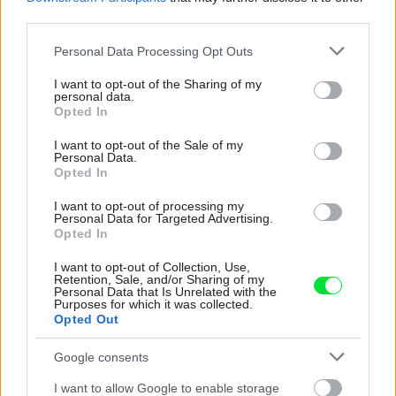
pri čom rátať s častou údržbou?
third parties.
Please note that this website/app uses one or more Google
Personal Data Processing Opt Outs
services and may gather and store information including but
not limited to your visit or usage behaviour. You may click to
I want to opt-out of the Sharing of my
personal data.
grant or deny consent to Google and its third-party tags to
Opted In
use your data for below specified purposes in below Google
consent section.
I want to opt-out of the Sale of my
Personal Data.
Opted In
I want to opt-out of processing my
Personal Data for Targeted Advertising.
Opted In
I want to opt-out of Collection, Use,
Retention, Sale, and/or Sharing of my
Personal Data that Is Unrelated with the
Žije pri lese, chová sliepky a uspáva ju
Purposes for which it was collected.
Opted Out
rieka. Miestni remeselníci vytvorili bývanie,
ktoré vyzerá ako malý raj
Google consents
I want to allow Google to enable storage