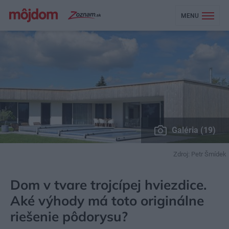
MENU
Galéria (19)
Zdroj: Petr Šmídek
MÔJDOM
BÝVANIE
NÁVŠTEVA
Dom v tvare trojcípej hviezdice.
Aké výhody má toto originálne
riešenie pôdorysu?