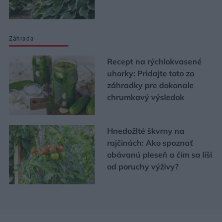
Záhrada
Recept na rýchlokvasené
uhorky: Pridajte toto zo
záhradky pre dokonale
chrumkavý výsledok
Hnedožlté škvrny na
rajčinách: Ako spoznať
obávanú pleseň a čím sa líši
od poruchy výživy?