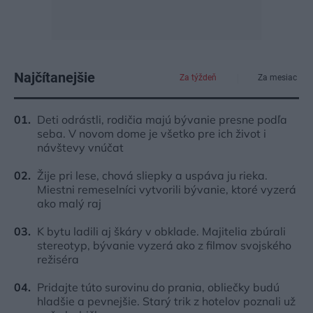
Najčítanejšie
Za týždeň
Za mesiac
Deti odrástli, rodičia majú bývanie presne podľa
seba. V novom dome je všetko pre ich život i
návštevy vnúčat
Žije pri lese, chová sliepky a uspáva ju rieka.
Miestni remeselníci vytvorili bývanie, ktoré vyzerá
ako malý raj
K bytu ladili aj škáry v obklade. Majitelia zbúrali
stereotyp, bývanie vyzerá ako z filmov svojského
režiséra
Pridajte túto surovinu do prania, obliečky budú
hladšie a pevnejšie. Starý trik z hotelov poznali už