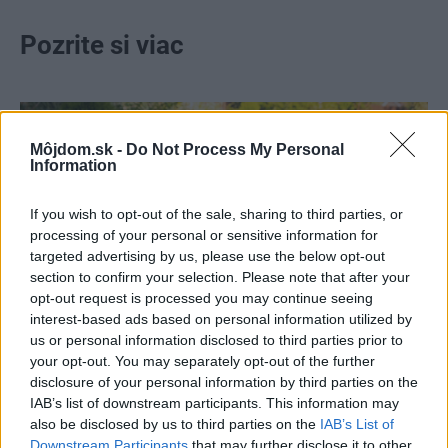
Pozrite si viac
Môjdom.sk -
Do Not Process My Personal
Information
If you wish to opt-out of the sale, sharing to third parties, or
processing of your personal or sensitive information for
targeted advertising by us, please use the below opt-out
section to confirm your selection. Please note that after your
opt-out request is processed you may continue seeing
interest-based ads based on personal information utilized by
us or personal information disclosed to third parties prior to
your opt-out. You may separately opt-out of the further
disclosure of your personal information by third parties on the
Ako vybrať dlažbu na záhrady: ktorý
IAB’s list of downstream participants. This information may
materiál vydrží záťaž, ktorý môže kĺzať a
also be disclosed by us to third parties on the
IAB’s List of
Downstream Participants
that may further disclose it to other