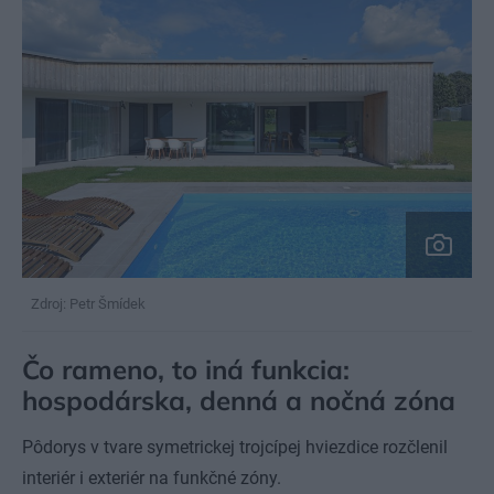
Zdroj: Petr Šmídek
Čo rameno, to iná funkcia:
hospodárska, denná a nočná zóna
Pôdorys v tvare symetrickej trojcípej hviezdice rozčlenil
interiér i exteriér na funkčné zóny.