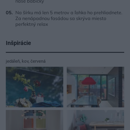
naše babičky
Na šírku má len 5 metrov a ľahko ho prehliadnete.
Za nenápadnou fasádou sa skrýva miesto
perfektný relax
Inšpirácie
jedáleň
,
kov
,
červená