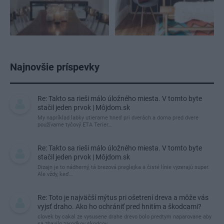
Najnovšie príspevky
Re: Takto sa rieši málo úložného miesta. V tomto byte
stačil jeden prvok | Môjdom.sk
My napríklad labky utierame hneď pri dverách a doma pred dvere
používame tyčový ETA Terier…
Re: Takto sa rieši málo úložného miesta. V tomto byte
stačil jeden prvok | Môjdom.sk
Dizajn je to nádherný, tá brezová preglejka a čisté línie vyzerajú super.
Ale vždy, keď…
Re: Toto je najväčší mýtus pri ošetrení dreva a môže vás
vyjsť draho. Ako ho ochrániť pred hnitím a škodcami?
clovek by cakal ze vysusene drahe drevo bolo predtym naparovane aby
sa zbavilo zarodkov skodcov...