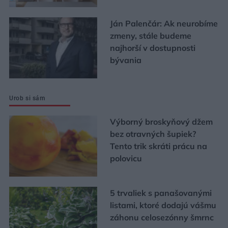
Ján Palenčár: Ak neurobíme
zmeny, stále budeme
najhorší v dostupnosti
bývania
Urob si sám
Výborný broskyňový džem
bez otravných šupiek?
Tento trik skráti prácu na
polovicu
5 trvaliek s panašovanými
listami, ktoré dodajú vášmu
záhonu celosezónny šmrnc