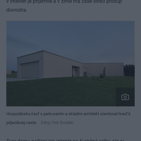
v interiéri je príjemne a v zime má zase slnko prístup
dovnútra.
Hospodársku časť s parkovaním a skladmi architekt orientoval hneď k
príjazdovej ceste.
Zdroj: Petr Šmídek