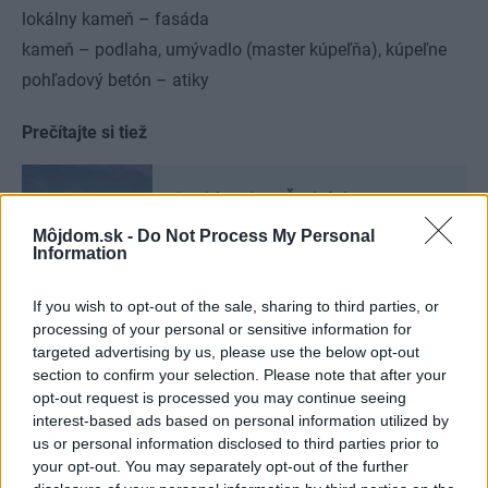
lokálny kameň – fasáda
kameň – podlaha, umývadlo (master kúpeľňa), kúpeľne
pohľadový betón – atiky
Prečítajte si tiež
Rezidencia v Čechách
prekvapuje obrovskou plochou.
Môjdom.sk -
Do Not Process My Personal
Má vinicu, stajňu a pristávaciu
Information
plochu pre helikoptéru!
If you wish to opt-out of the sale, sharing to third parties, or
processing of your personal or sensitive information for
Casa Fly
targeted advertising by us, please use the below opt-out
section to confirm your selection. Please note that after your
architektonický ateliér:
beef architekti
opt-out request is processed you may continue seeing
interest-based ads based on personal information utilized by
autori – architekti: Rado Buzinkay, Andrej Ferenčík, Jakub
us or personal information disclosed to third parties prior to
your opt-out. You may separately opt-out of the further
Viskupič,