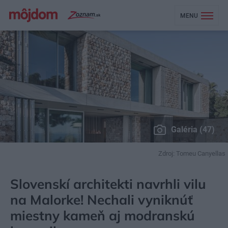
MENU
Galéria (47)
Zdroj: Tomeu Canyellas
MÔJDOM
BÝVANIE
NÁVŠTEVA
Slovenskí architekti navrhli vilu
na Malorke! Nechali vyniknúť
miestny kameň aj modranskú