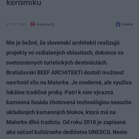
keramiku
31. 12. 2021
Diskusia (3)
Zdieľať
Nie je bežné, že slovenskí architekti realizujú
projekty vo vzdialených oblastiach, dokonca vo
svetoznámych turistických destináciách.
Bratislavskí BEEF ARCHITEKTI dostali možnosť
navrhnúť vilu na Malorke. Je moderná, ale využíva
lokálne tradičné prvky. Patrí k nim výrazná
kamenná fasáda zhotovená technológiou nasucho
ukladaných kamenných blokov, ktorá má na
Malorke dlhú tradíciu. Od roku 2018 je zapísaná
ako súčasť kultúrneho dedičstva UNESCO. Nesie