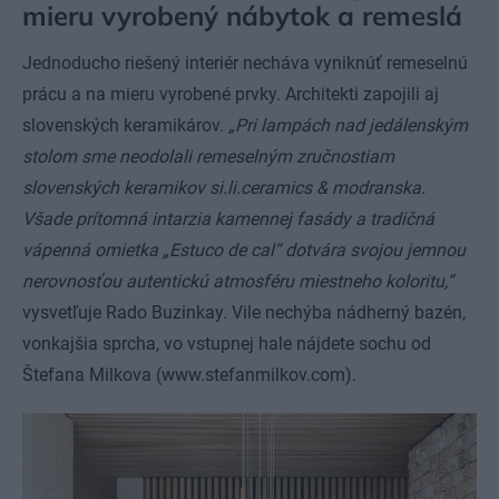
mieru vyrobený nábytok a remeslá
Jednoducho riešený interiér necháva vyniknúť remeselnú
prácu a na mieru vyrobené prvky. Architekti zapojili aj
slovenských keramikárov.
„Pri lampách nad jedálenským
stolom sme neodolali remeselným zručnostiam
slovenských keramikov si.li.ceramics & modranska.
Všade prítomná intarzia kamennej fasády a tradičná
vápenná omietka „Estuco de cal“ dotvára svojou jemnou
nerovnosťou autentickú atmosféru miestneho koloritu,“
vysvetľuje Rado Buzinkay. Vile nechýba nádherný bazén,
vonkajšia sprcha, vo vstupnej hale nájdete sochu od
Štefana Milkova (www.stefanmilkov.com).