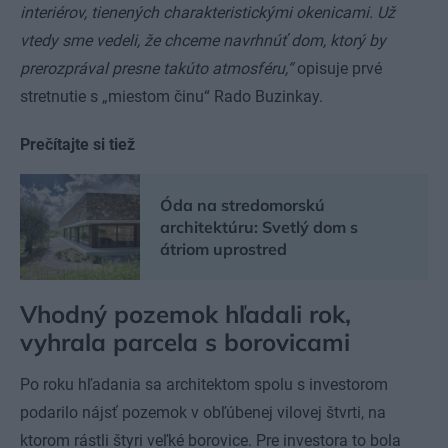
interiérov, tienených charakteristickými okenicami. Už
vtedy sme vedeli, že chceme navrhnúť dom, ktorý by
prerozprával presne takúto atmosféru,“
opisuje prvé
stretnutie s „miestom činu“ Rado Buzinkay.
Prečítajte si tiež
Óda na stredomorskú
architektúru: Svetlý dom s
átriom uprostred
Vhodný pozemok hľadali rok,
vyhrala parcela s borovicami
Po roku hľadania sa architektom spolu s investorom
podarilo nájsť pozemok v obľúbenej vilovej štvrti, na
ktorom rástli štyri veľké borovice. Pre investora to bola