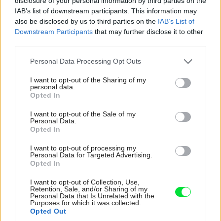
disclosure of your personal information by third parties on the
Ján Šimko
IAB’s list of downstream participants. This information may
also be disclosed by us to third parties on the
IAB’s List of
spolupráca na interiéri: Helena Kučerová
Downstream Participants
that may further disclose it to other
third parties.
spolupráca: lokálny architekt
3de3arquitectes
Please note that this website/app uses one or more Google
Personal Data Processing Opt Outs
services and may gather and store information including but
lokalita: Malorka, Španielsko
not limited to your visit or usage behaviour. You may click to
I want to opt-out of the Sharing of my
personal data.
grant or deny consent to Google and its third-party tags to
Opted In
zastavaná plocha: 266,96 m²
use your data for below specified purposes in below Google
consent section.
I want to opt-out of the Sale of my
Personal Data.
hrubá podlahová plocha: 402,37 m²
Opted In
úžitková plocha : 304,42 m²
I want to opt-out of processing my
Personal Data for Targeted Advertising.
Opted In
plocha pozemku: 1 150 m²
I want to opt-out of Collection, Use,
Retention, Sale, and/or Sharing of my
projekt: 2017
Personal Data that Is Unrelated with the
Purposes for which it was collected.
Opted Out
realizácia: 2020