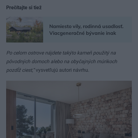
Prečítajte si tiež
Namiesto vily, rodinná usadlosť.
Viacgeneračné bývanie inak
Po celom ostrove nájdete takýto kameň použitý na
pôvodných domoch alebo na obyčajných múrikoch
pozdĺž ciest,“
vysvetľujú autori návrhu.