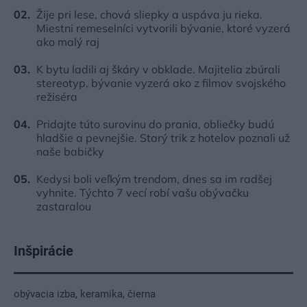
Žije pri lese, chová sliepky a uspáva ju rieka.
Miestni remeselníci vytvorili bývanie, ktoré vyzerá
ako malý raj
K bytu ladili aj škáry v obklade. Majitelia zbúrali
stereotyp, bývanie vyzerá ako z filmov svojského
režiséra
Pridajte túto surovinu do prania, obliečky budú
hladšie a pevnejšie. Starý trik z hotelov poznali už
naše babičky
Kedysi boli veľkým trendom, dnes sa im radšej
vyhnite. Týchto 7 vecí robí vašu obývačku
zastaralou
Inšpirácie
obývacia izba
,
keramika
,
čierna