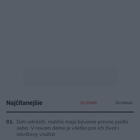
Najčítanejšie
Za týždeň
Za mesiac
Deti odrástli, rodičia majú bývanie presne podľa
seba. V novom dome je všetko pre ich život i
návštevy vnúčat