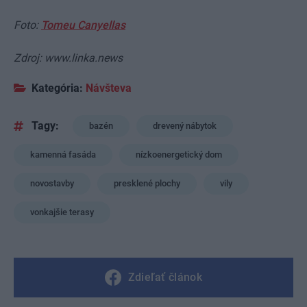
Foto:
Tomeu Canyellas
Zdroj: www.linka.news
Kategória:
Návšteva
Tagy:
bazén
drevený nábytok
kamenná fasáda
nízkoenergetický dom
novostavby
presklené plochy
vily
vonkajšie terasy
Zdieľať článok