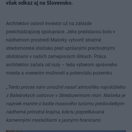
však odkaz aj na Slovensko.
Architektov oslovil investor už na základe
predchádzajúcej spolupráce. Jeho predstavou bolo v
nádhernom prostredí Malorky vytvoriť slnečné
stredomorské útočisko pred upršanými prechodnými
obdobiami v našich zemepisných šírkach. Práca
architektov začala od nuly – teda výberom správneho
miesta a overením možností a potenciálu pozemku.
„Tento proces nám umožnil nasať atmosféru najväčšieho
z Baleárskych ostrovov v Stredozemnom mori. Malorka je
napriek mantre o bašte masového turizmu predovšetkým
nádherná prírodná krajina, kde-tu popretkávaná
kamennými mestečkami s jasnými hranicami.