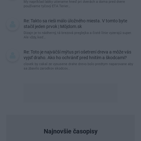
My napríklad labky utierame hneď pri dverách a doma pred dvere
používame tyčový ETA Terier…
Re: Takto sa rieši málo úložného miesta. V tomto byte
stačil jeden prvok | Môjdom.sk
Dizajn je to nádherný, tá brezová preglejka a čisté línie vyzerajú super.
Ale vždy, keď…
Re: Toto je najväčší mýtus pri ošetrení dreva a môže vás
vyjsť draho. Ako ho ochrániť pred hnitím a škodcami?
clovek by cakal ze vysusene drahe drevo bolo predtym naparovane aby
sa zbavilo zarodkov skodcov...
Najnovšie časopisy