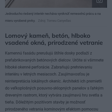
Jednoducho riešený interiér necháva vyniknúť remeselnú prácu a na
mieru vyrobené prvky.
Zdroj: Tomeu Canyellas
Lomový kameň, betón, hlboko
vsadené okná, prirodzené vetranie
Kamennú fasádu prerušujú štíhle dosky podlaží z
prefabrikovaných betónových dielcov. Určite si všimnete
hlboké okenné perforácie. Zabraňujú prehrievaniu
interiéru v letných mesiacoch. Zaujímavosťou je
reinterpretácia lokálnych okeníc. Architekti ich premietli
do veľkoplošných posuvno-sklopných panelov s ľahkým
dreveným rastrom, ktorý vytvára zaujímavú hru svetla a
tieňa. Dôležitým pozitívom stavby je možnosť
prirodzeného vetrania komínovým efektom pomocou