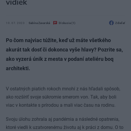
vidiek
10. 07. 2023
Sabína Zavarská
Diskusia (1)
Zdieľať
Po čom najviac túžite, keď už máte všetkého
akurát tak dosť či dokonca vyše hlavy? Pozrite sa,
ako vyzerá únik z mesta v podaní ateliéru boq
architekti.
V ostatných piatich rokoch mnohí z nás hľadali spôsob,
ako rozšíriť svoje súkromie smerom von. Tak, aby boli
viac v kontakte s prírodou a mali viac času na rodinu.
Svoju úlohu zohrala aj pandémia a následné opatrenia,
ktoré viedli k uzatvorenému životu aj k práci z domu. O to