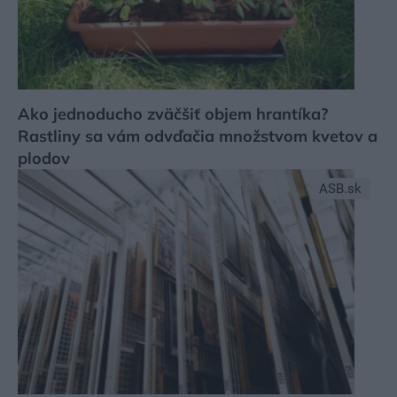
Ako jednoducho zväčšiť objem hrantíka?
Rastliny sa vám odvďačia množstvom kvetov a
plodov
ASB.sk