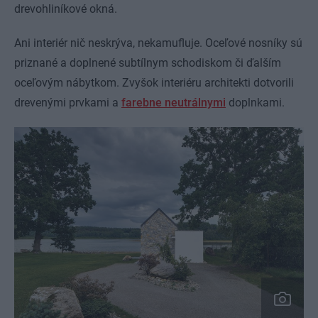
drevohliníkové okná.
Ani interiér nič neskrýva, nekamufluje. Oceľové nosníky sú
priznané a doplnené subtílnym schodiskom či ďalším
oceľovým nábytkom. Zvyšok interiéru architekti dotvorili
drevenými prvkami a
farebne neutrálnymi
doplnkami.