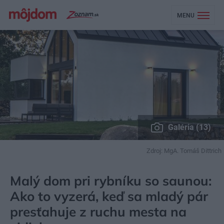
MENU
Galéria (13)
Zdroj: MgA. Tomáš Dittrich
MÔJDOM
BÝVANIE
NÁVŠTEVA
Malý dom pri rybníku so saunou:
Ako to vyzerá, keď sa mladý pár
presťahuje z ruchu mesta na