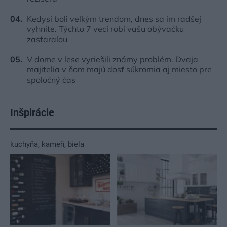
Kedysi boli veľkým trendom, dnes sa im radšej
vyhnite. Týchto 7 vecí robí vašu obývačku
zastaralou
V dome v lese vyriešili známy problém. Dvaja
majitelia v ňom majú dosť súkromia aj miesto pre
spoločný čas
Inšpirácie
kuchyňa
,
kameň
,
biela