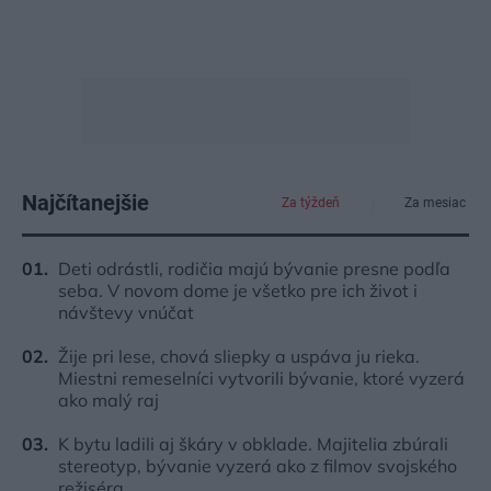
Najčítanejšie
Za týždeň
Za mesiac
Deti odrástli, rodičia majú bývanie presne podľa
seba. V novom dome je všetko pre ich život i
návštevy vnúčat
Žije pri lese, chová sliepky a uspáva ju rieka.
Miestni remeselníci vytvorili bývanie, ktoré vyzerá
ako malý raj
K bytu ladili aj škáry v obklade. Majitelia zbúrali
stereotyp, bývanie vyzerá ako z filmov svojského
režiséra