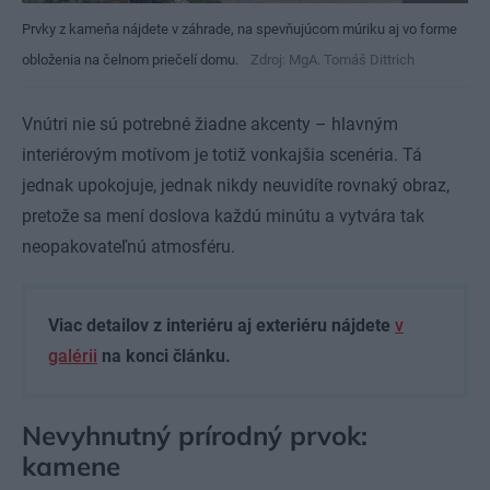
Prvky z kameňa nájdete v záhrade, na spevňujúcom múriku aj vo forme
obloženia na čelnom priečelí domu.
Zdroj: MgA. Tomáš Dittrich
Vnútri nie sú potrebné žiadne akcenty – hlavným
interiérovým motívom je totiž vonkajšia scenéria. Tá
jednak upokojuje, jednak nikdy neuvidíte rovnaký obraz,
pretože sa mení doslova každú minútu a vytvára tak
neopakovateľnú atmosféru.
Viac detailov z interiéru aj exteriéru nájdete
v
galérii
na konci článku.
Nevyhnutný prírodný prvok:
kamene