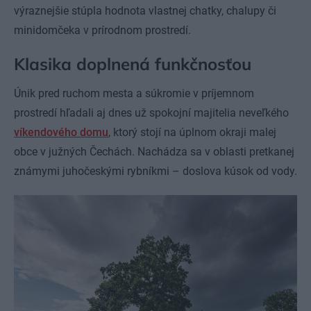
výraznejšie stúpla hodnota vlastnej chatky, chalupy či
minidomčeka v prírodnom prostredí.
Klasika doplnená funkčnosťou
Únik pred ruchom mesta a súkromie v príjemnom
prostredí hľadali aj dnes už spokojní majitelia neveľkého
víkendového domu
, ktorý stojí na úplnom okraji malej
obce v južných Čechách. Nachádza sa v oblasti pretkanej
známymi juhočeskými rybníkmi – doslova kúsok od vody.