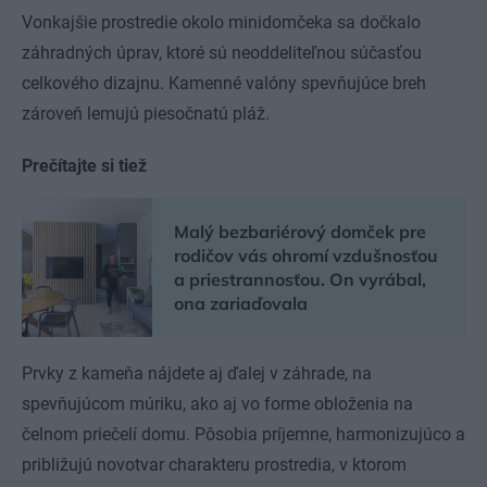
Vonkajšie prostredie okolo minidomčeka sa dočkalo
záhradných úprav, ktoré sú neoddeliteľnou súčasťou
celkového dizajnu. Kamenné valóny spevňujúce breh
zároveň lemujú piesočnatú pláž.
Prečítajte si tiež
Malý bezbariérový domček pre
rodičov vás ohromí vzdušnosťou
a priestrannosťou. On vyrábal,
ona zariaďovala
Prvky z kameňa nájdete aj ďalej v záhrade, na
spevňujúcom múriku, ako aj vo forme obloženia na
čelnom priečelí domu. Pôsobia príjemne, harmonizujúco a
približujú novotvar charakteru prostredia, v ktorom