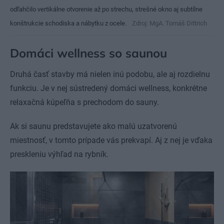
odľahčilo vertikálne otvorenie až po strechu, strešné okno aj subtílne
konštrukcie schodiska a nábytku z ocele.
Zdroj: MgA. Tomáš Dittrich
Domáci wellness so saunou
Druhá časť stavby má nielen inú podobu, ale aj rozdielnu
funkciu. Je v nej sústredený domáci wellness, konkrétne
relaxačná kúpeľňa s prechodom do sauny.
Ak si saunu predstavujete ako malú uzatvorenú
miestnosť, v tomto prípade vás prekvapí. Aj z nej je vďaka
preskleniu výhľad na rybník.