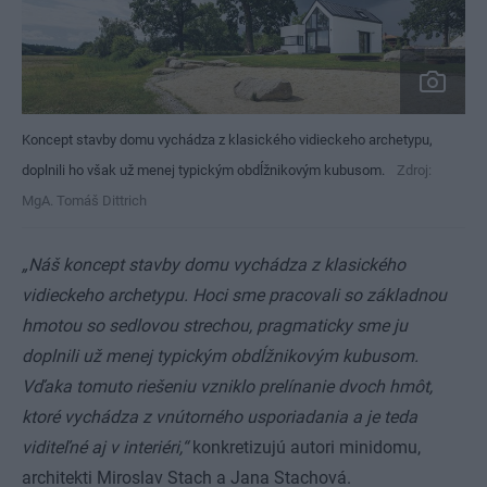
Koncept stavby domu vychádza z klasického vidieckeho archetypu,
doplnili ho však už menej typickým obdĺžnikovým kubusom.
Zdroj:
MgA. Tomáš Dittrich
„Náš koncept stavby domu vychádza z klasického
vidieckeho archetypu. Hoci sme pracovali so základnou
hmotou so sedlovou strechou, pragmaticky sme ju
doplnili už menej typickým obdĺžnikovým kubusom.
Vďaka tomuto riešeniu vzniklo prelínanie dvoch hmôt,
ktoré vychádza z vnútorného usporiadania a je teda
viditeľné aj v interiéri,“
konkretizujú autori minidomu,
architekti Miroslav Stach a Jana Stachová.