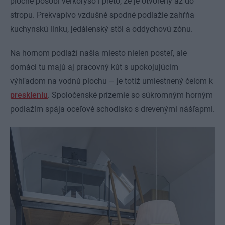
ploche pôsobí veľkoryso i preto, že je otvorený až do
stropu. Prekvapivo vzdušné spodné podlažie zahŕňa
kuchynskú linku, jedálenský stôl a oddychovú zónu.
Na hornom podlaží našla miesto nielen posteľ, ale
domáci tu majú aj pracovný kút s upokojujúcim
výhľadom na vodnú plochu – je totiž umiestnený čelom k
preskleniu
. Spoločenské prízemie so súkromným horným
podlažím spája oceľové schodisko s drevenými nášľapmi.