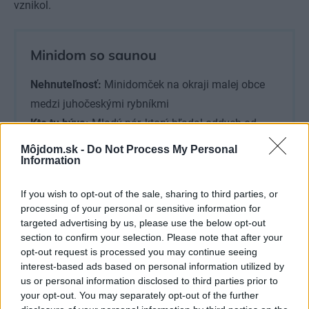
vznikol.
Minidom so saunou
Nehnuteľnosť:
Minidomček na okraji malej obce
medzi juhočeskými rybníkmi
Kto tu býva:
Mladý pár, ktorý hľadal oddych od
mesta.
Môjdom.sk -
Do Not Process My Personal
Information
Autori:
boq architekti – Miroslav Stach, Jana
Stachová
If you wish to opt-out of the sale, sharing to third parties, or
Lokalita:
ČR
processing of your personal or sensitive information for
2
Plocha:
50 m
targeted advertising by us, please use the below opt-out
section to confirm your selection. Please note that after your
Projekt:
2018 – 2019
opt-out request is processed you may continue seeing
Realizácia:
2020
interest-based ads based on personal information utilized by
Záhrada:
Ing. Petra Novotná – ateliér Koukol
us or personal information disclosed to third parties prior to
your opt-out. You may separately opt-out of the further
Foto:
MgA. Tomáš Dittrich