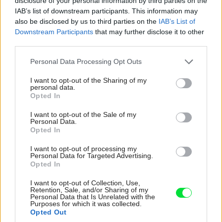
disclosure of your personal information by third parties on the
IAB’s list of downstream participants. This information may
also be disclosed by us to third parties on the
IAB’s List of
Downstream Participants
that may further disclose it to other
third parties.
Please note that this website/app uses one or more Google
Personal Data Processing Opt Outs
services and may gather and store information including but
not limited to your visit or usage behaviour. You may click to
I want to opt-out of the Sharing of my
personal data.
grant or deny consent to Google and its third-party tags to
Opted In
use your data for below specified purposes in below Google
consent section.
I want to opt-out of the Sale of my
Personal Data.
Opted In
I want to opt-out of processing my
Personal Data for Targeted Advertising.
Opted In
I want to opt-out of Collection, Use,
Retention, Sale, and/or Sharing of my
Personal Data that Is Unrelated with the
Purposes for which it was collected.
Opted Out