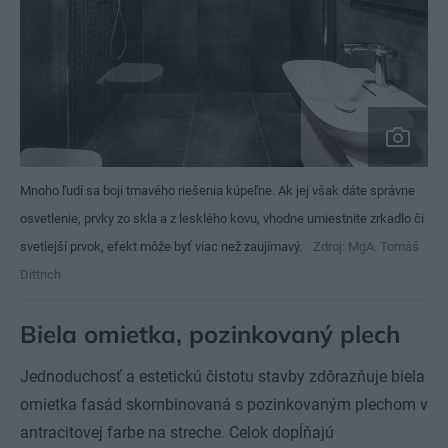
Mnoho ľudí sa bojí tmavého riešenia kúpeľne. Ak jej však dáte správne
osvetlenie, prvky zo skla a z lesklého kovu, vhodne umiestnite zrkadlo či
svetlejší prvok, efekt môže byť viac než zaujímavý.
Zdroj: MgA. Tomáš
Dittrich
Biela omietka, pozinkovaný plech
Jednoduchosť a estetickú čistotu stavby zdôrazňuje biela
omietka fasád skombinovaná s pozinkovaným plechom v
antracitovej farbe na streche. Celok dopĺňajú