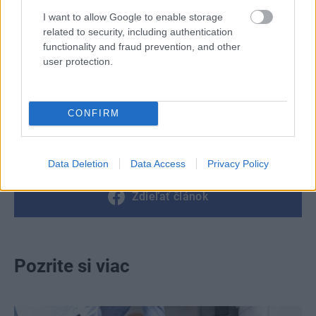
I want to allow Google to enable storage
Kategória:
Návšteva
related to security, including authentication
functionality and fraud prevention, and other
user protection.
Tagy:
minidom
otvorený priestor
presklené fasády
vidiecke domy
CONFIRM
víkendový dom
Data Deletion
Data Access
Privacy Policy
Zdieľať článok
Pozrite si viac