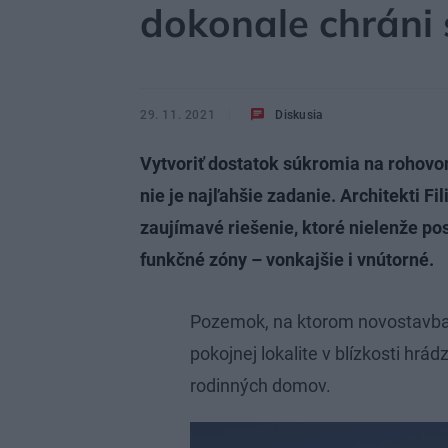
dokonale chráni
29. 11. 2021
Diskusia
Vytvoriť dostatok súkromia na rohov
nie je najľahšie zadanie. Architekti Fi
zaujímavé riešenie, ktoré nielenže po
funkčné zóny – vonkajšie i vnútorné.
Pozemok, na ktorom novostavba s
pokojnej lokalite v blízkosti hrá
rodinných domov.