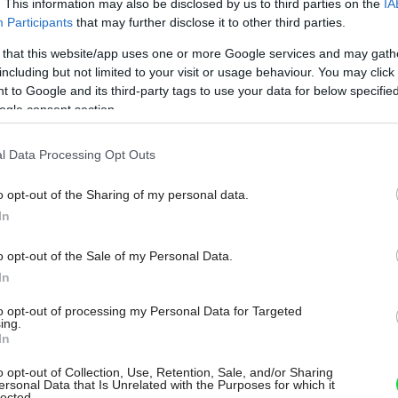
. This information may also be disclosed by us to third parties on the
IA
Participants
that may further disclose it to other third parties.
 that this website/app uses one or more Google services and may gath
including but not limited to your visit or usage behaviour. You may click 
 to Google and its third-party tags to use your data for below specifi
ogle consent section.
l Data Processing Opt Outs
o opt-out of the Sharing of my personal data.
In
o opt-out of the Sale of my Personal Data.
In
to opt-out of processing my Personal Data for Targeted
ing.
In
o opt-out of Collection, Use, Retention, Sale, and/or Sharing
ersonal Data that Is Unrelated with the Purposes for which it
v záhrade sa nachádza záhradný domček, umiestnený v
lected.