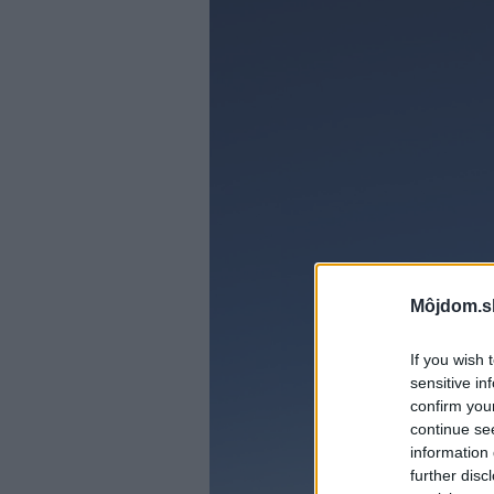
Môjdom.s
If you wish 
sensitive in
confirm you
continue se
information 
further disc