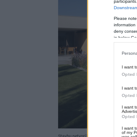
participants
Downstream 
Please note
information 
deny consent
in below Go
Persona
I want t
Opted 
I want t
Opted 
I want 
Advertis
Opted 
I want t
of my P
Stavbu netvorí len jeden celok – hlbšie 
was col