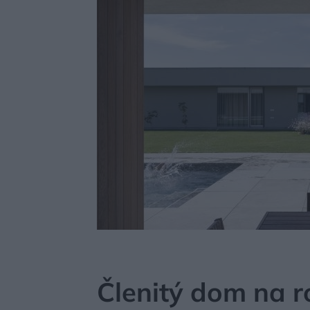
MÔJDOM
BÝVANIE
NÁVŠTEVA
Členitý dom na