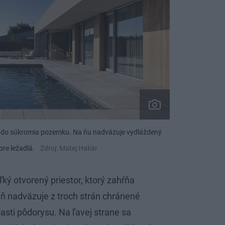
né do súkromia pozemku. Na ňu nadväzuje vydláždený
pre ležadlá.
Zdroj: Matej Hakár
ký otvorený priestor, ktorý zahŕňa
ň nadväzuje z troch strán chránené
asti pôdorysu. Na ľavej strane sa