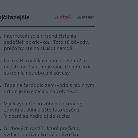
jčítanejšie
Za týždeň
Za mesiac
Internetom sa šíri trend čistenia
sedačiek pokrievkou. Toto sú dôvody,
prečo by ste ho skúšať nemali
Dom v Bernolákove má len 67 m2, no
miesta na život majú viac. Domácim k
súkromiu netreba ani závesy
Tepelné čerpadlo zem-voda s hlbinným
vrtom je investíciou na celý život
V júli vysaďte na záhon tieto kvety,
zakvitnúť stihnú ešte túto sezónu.
Viaceré sa hodia aj do sucha
5 izbových rastlín, ktoré prečistia
vzduch a oživia každú obývačku.