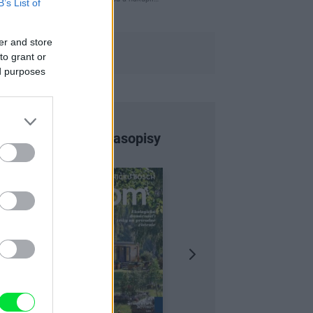
B’s List of
er and store
to grant or
ed purposes
Najnovšie časopisy