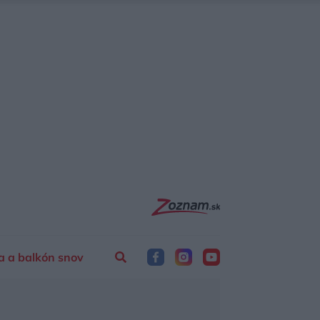
a a balkón snov