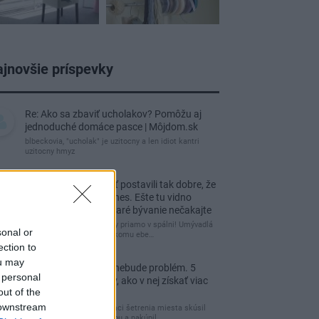
jnovšie príspevky
Re: Ako sa zbaviť ucholakov? Pomôžu aj
jednoduché domáce pasce | Môjdom.sk
blbeckovia, "ucholak" je uzitocny a len idiot kantri
uzitocny hmyz
Re: Vidiecku usadlosť postavili tak dobre, že
domáceho chráni i dnes. Ešte tu vidno
kamenné múry, no staré bývanie nečakajte
čakám kedy budú wc misy priamo v spálni! Umývadlá
sonal or
už sú štandardom! Tu niekomu ebe…
ection to
ou may
Re: Tesná spálňa už nebude problém. 5
 personal
praktických nápadov, ako v nej získať viac
out of the
úložného miesta
 downstream
Ja som pred časom v rámci šetrenia miesta skúsil
využiť priestor pod posteľou a nakúpil…