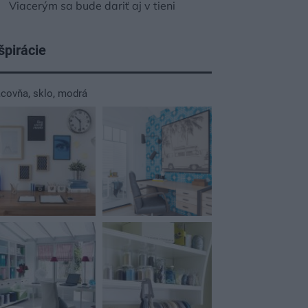
Viacerým sa bude dariť aj v tieni
špirácie
acovňa
,
sklo
,
modrá