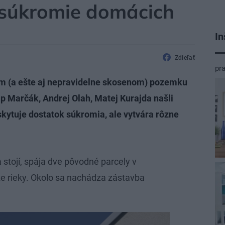
 súkromie domácich
In
Zdieľať
pr
om (a ešte aj nepravidelne skosenom) pozemku
lip Marčák, Andrej Olah, Matej Kurajda našli
skytuje dostatok súkromia, ale vytvára rôzne
tojí, spája dve pôvodné parcely v
dze rieky. Okolo sa nachádza zástavba