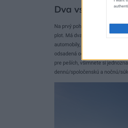
Dva vstupy, jasn
authenti
Na prvý pohľad nenápadný biely
plot. Má dva vstupy – z jednej uli
automobily, kde je hneď garáž pre
odsadená od cesty priestorom 
pre peších, všimnete si jednozna
dennú/spoločenskú a nočnú/sú