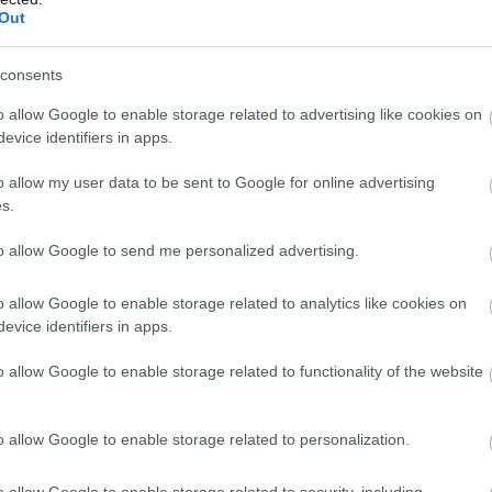
Out
láždená cestička.
Zdroj: Matej Hakár
consents
Môj dom Špeciál 02/2026
ľov domu vyplynula jednopodlažná forma
o allow Google to enable storage related to advertising like cookies on
sti poskytuje pre každého obyvateľa
evice identifiers in apps.
viť voľný čas podľa vlastných predstáv.
o allow my user data to be sent to Google for online advertising
á zóna, kde sa rodina stretáva.
s.
to allow Google to send me personalized advertising.
o allow Google to enable storage related to analytics like cookies on
evice identifiers in apps.
legancia a vidiecky šarm:
o allow Google to enable storage related to functionality of the website
ažný dom na Spiši vo vlastnej
o allow Google to enable storage related to personalization.
o allow Google to enable storage related to security, including