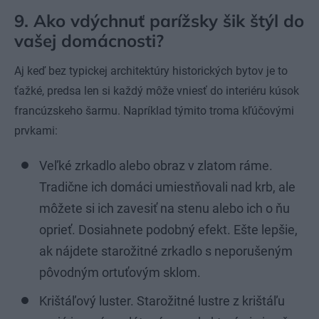
9. Ako vdýchnuť parížsky šik štýl do
vašej domácnosti?
Aj keď bez typickej architektúry historických bytov je to
ťažké, predsa len si každý môže vniesť do interiéru kúsok
francúzskeho šarmu. Napríklad týmito troma kľúčovými
prvkami:
Veľké zrkadlo alebo obraz v zlatom ráme.
Tradične ich domáci umiestňovali nad krb, ale
môžete si ich zavesiť na stenu alebo ich o ňu
oprieť. Dosiahnete podobný efekt. Ešte lepšie,
ak nájdete starožitné zrkadlo s neporušeným
pôvodným ortuťovým sklom.
Krištáľový luster
. Starožitné lustre z krištáľu