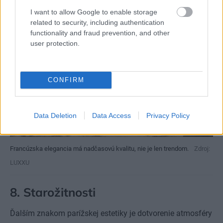
I want to allow Google to enable storage
related to security, including authentication
functionality and fraud prevention, and other
user protection.
CONFIRM
Data Deletion
Data Access
Privacy Policy
Francúzska elegancia má nadčasovú kvalitu, nie je len trendom.
Zdroj:
LUXXU
8. Starožitnosti
Ďalším znakom parížskej estetiky je dotvorenie atmosféry