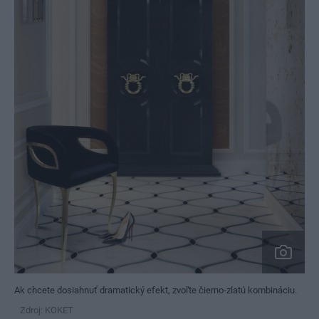
Ak chcete dosiahnuť dramatický efekt, zvoľte čierno-zlatú kombináciu.
Zdroj: KOKET