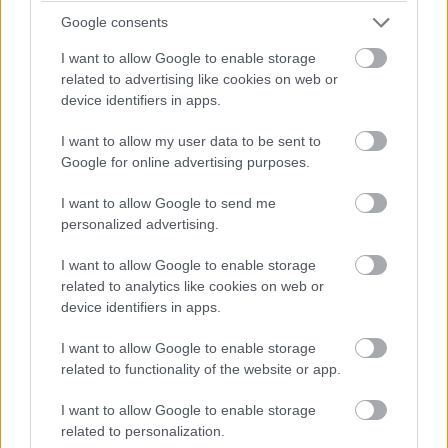
Google consents
umiestnenie nástennej maľby, tapisérie, tapety alebo
umeleckého diela. Tento dizajn víta hravosť, či použijete
I want to allow Google to enable storage
related to advertising like cookies on web or
obraz, grafickú tapetu, elegantnú policovú zostavu, alebo
device identifiers in apps.
nafarbíte pôvodné obloženie odvážnou farbou.
I want to allow my user data to be sent to
Google for online advertising purposes.
I want to allow Google to send me
personalized advertising.
I want to allow Google to enable storage
related to analytics like cookies on web or
device identifiers in apps.
I want to allow Google to enable storage
related to functionality of the website or app.
I want to allow Google to enable storage
related to personalization.