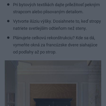
Pri bytových textíliách dajte príležitosť pekným
strapcom alebo plisovaným detailom.
Vytvorte ilúziu výšky. Dosiahnete to, keď stropy
natriete svetlejším odtieňom než steny.
Plánujete celkovú rekonštrukciu? Kde sa dá,
vymeňte okná za francúzske dvere siahajúce
od podlahy až po strop.