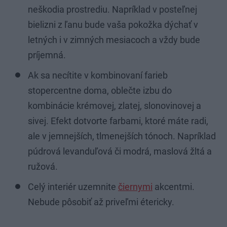
neškodia prostrediu. Napríklad v posteľnej
bielizni z ľanu bude vaša pokožka dýchať v
letných i v zimných mesiacoch a vždy bude
príjemná.
Ak sa necítite v kombinovaní farieb
stopercentne doma, oblečte izbu do
kombinácie krémovej, zlatej, slonovinovej a
sivej. Efekt dotvorte farbami, ktoré máte radi,
ale v jemnejších, tlmenejších tónoch. Napríklad
púdrová levanduľová či modrá, maslová žltá a
ružová.
Celý interiér uzemnite
čiernymi
akcentmi.
Nebude pôsobiť až priveľmi étericky.