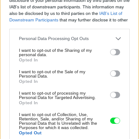
disclosure of your personal information by third parties on the
IAB’s list of downstream participants. This information may
also be disclosed by us to third parties on the
IAB’s List of
Downstream Participants
that may further disclose it to other
third parties.
Please note that this website/app uses one or more Google
Personal Data Processing Opt Outs
services and may gather and store information including but
not limited to your visit or usage behaviour. You may click to
I want to opt-out of the Sharing of my
personal data.
grant or deny consent to Google and its third-party tags to
Opted In
use your data for below specified purposes in below Google
consent section.
I want to opt-out of the Sale of my
Personal Data.
Opted In
Parížania majú radi nečakané kombinácie nábytku a doplnkov.
Zdroj:
I want to opt-out of processing my
Personal Data for Targeted Advertising.
Sweetpea Willow
Opted In
I want to opt-out of Collection, Use,
7. Steny ako plátn
o
Retention, Sale, and/or Sharing of my
Personal Data that Is Unrelated with the
Purposes for which it was collected.
Parížske byty sú charakteristické vysokými stropmi a
Opted Out
stenami, ktoré pôsobia ako prázdne plátna – miesto na