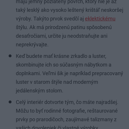
majú jemný pozlátený povrch, ktorý nie je až
taký lesklý ako vysoko leštený krištáľ neskoršej
výroby. Takýto prvok svedčí aj
eklektickému
štýlu. Ak má prirodzenú patinu spôsobenú
desaťročiami, určite ju neodstraňujte ani
neprekrývajte.
Keď budete mať krásne zrkadlo a luster,
skombinujte ich so súčasným nábytkom a
doplnkami. Veľmi šik je napríklad prepracovaný
luster v starom štýle nad moderným
jedálenským stolom.
Celý interiér dotvorte tým, čo máte najradšej.
Môžu to byť rodinné fotografie, reštaurované
prvky po prarodičoch, zaujímavé talizmany z
vašich dovoleniek či vlastné výrobky.