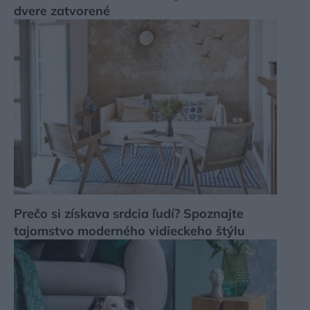
dvere zatvorené
Prečo si získava srdcia ľudí? Spoznajte
tajomstvo moderného vidieckeho štýlu