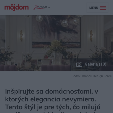
MENU
Galéria (10)
Zdroj: Brabbu Design Force
MÔJDOM
ŠTÝL
DIZAJN
Inšpirujte sa domácnosťami, v
ktorých elegancia nevymiera.
Tento štýl je pre tých, čo milujú