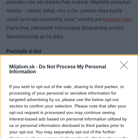
pohodlie viac ako kedykoľvek inokedy. Majitelia požadujú
textúry – mohér, žakár, vlnu a ľan, pretože dnes každý
myslí na trvalo udržateľný život,“
uviedol pre
livingetc.com
Pierre Frey, zakladateľ francúzskej dizajnérskej značky
špecializujúcej sa na látky.
Prečítajte si tiež
Môjdom.sk -
Do Not Process My Personal
V historickom dome videli
Information
potenciál a zamilovali sa doň.
Neuveriteľné, ako dokázali
If you wish to opt-out of the sale, sharing to third parties, or
zmeniť chátrajúcu budovu na
processing of your personal or sensitive information for
tento skvost!
targeted advertising by us, please use the below opt-out
section to confirm your selection. Please note that after your
opt-out request is processed you may continue seeing
Keď sa dotknete látky, mala by byť mäkká, jemná a teplá,
interest-based ads based on personal information utilized by
z prírodných vlákien. Interiér bude hneď prívetivejší.
us or personal information disclosed to third parties prior to
your opt-out. You may separately opt-out of the further