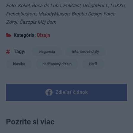
Foto: Koket, Boca do Lobo, PullCast, DelightFULL, LUXXU,
Frenchbedrom, MelodyMaison, Brabbu Design Force
Zdroj: Časopis Môj dom
Kategória:
Dizajn
Tagy:
elegancia
interiérové štýly
klasika
nadčasový dizajn
Paríž
Zdieľať článok
Pozrite si viac