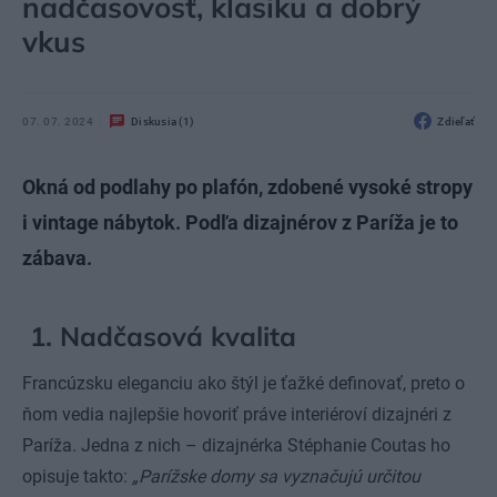
nadčasovosť, klasiku a dobrý
vkus
07. 07. 2024
Diskusia (1)
Zdieľať
Okná od podlahy po plafón, zdobené vysoké stropy
i vintage nábytok. Podľa dizajnérov z Paríža je to
zábava.
1. Nadčasová kvalita
Francúzsku eleganciu ako štýl je ťažké definovať, preto o
ňom vedia najlepšie hovoriť práve interiéroví dizajnéri z
Paríža. Jedna z nich – dizajnérka Stéphanie Coutas ho
opisuje takto:
„Parížske domy sa vyznačujú určitou