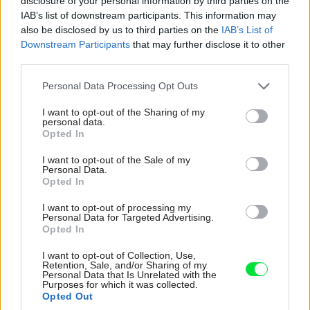
disclosure of your personal information by third parties on the
má vyzerať chata v lese
IAB’s list of downstream participants. This information may
also be disclosed by us to third parties on the
IAB’s List of
Downstream Participants
that may further disclose it to other
Vonkajší obklad domu pochádza z miestneho cédru, ktorý
third parties.
bol vybraný pre svoje trvácne kvality, odolnosť a
Please note that this website/app uses one or more Google
Personal Data Processing Opt Outs
príbuznosť s okolitým prostredím. Najväčšiu výzvu
services and may gather and store information including but
not limited to your visit or usage behaviour. You may click to
I want to opt-out of the Sharing of my
priniesla doprava stavebného materiálu, predovšetkým
personal data.
grant or deny consent to Google and its third-party tags to
Opted In
konštrukčných prvkov, betónu a okien. Jedinou stavebnou
use your data for below specified purposes in below Google
realizáciou v celom šírom okolí je azda len drevené mólo
consent section.
I want to opt-out of the Sale of my
Personal Data.
pre kotvenie člnov.
Opted In
I want to opt-out of processing my
Aj napriek výzvam a divokému prostrediu však celý
Personal Data for Targeted Advertising.
projekt domu pôsobí uvoľnene a
hravo
, a to aj vďaka
Opted In
príjemnej skladbe materiálov či počtu mnohých
I want to opt-out of Collection, Use,
Retention, Sale, and/or Sharing of my
individuálne poňatých zákutí.
Personal Data that Is Unrelated with the
Purposes for which it was collected.
Opted Out