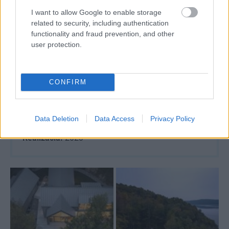
I want to allow Google to enable storage
Viac fotografií nájdete pod článkom v galérii.
related to security, including authentication
functionality and fraud prevention, and other
user protection.
De La Descente
Architekti:
Matière Première Architecture
CONFIRM
Lokalita:
Ogden, Eastern Townships, Quebec,
Kanada
Data Deletion
Data Access
Privacy Policy
2
Rozloha:
418 m
Realizácia:
2023