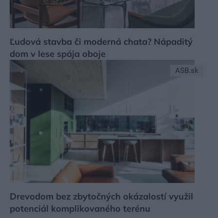
Ľudová stavba či moderná chata? Nápaditý
dom v lese spája oboje
ASB.sk
Drevodom bez zbytočných okázalostí využil
potenciál komplikovaného terénu