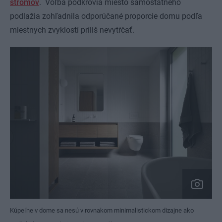
stromov
. Voľba podkrovia miesto samostatného
podlažia zohľadnila odporúčané proporcie domu podľa
miestnych zvyklostí príliš nevytŕčať.
Kúpeľne v dome sa nesú v rovnakom minimalistickom dizajne ako