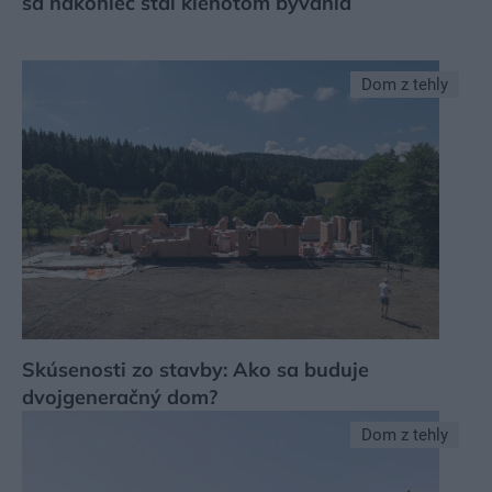
sa nakoniec stal klenotom bývania
Dom z tehly
Skúsenosti zo stavby: Ako sa buduje
dvojgeneračný dom?
Dom z tehly