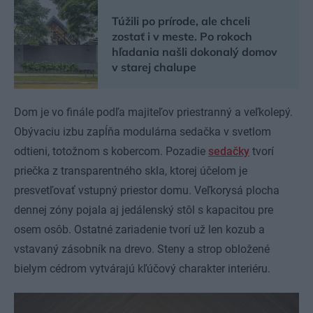
Túžili po prírode, ale chceli
zostať i v meste. Po rokoch
hľadania našli dokonalý domov
v starej chalupe
Dom je vo finále podľa majiteľov priestranný a veľkolepý.
Obývaciu izbu zapĺňa modulárna sedačka v svetlom
odtieni, totožnom s kobercom. Pozadie
sedačky
tvorí
priečka z transparentného skla, ktorej účelom je
presvetľovať vstupný priestor domu. Veľkorysá plocha
dennej zóny pojala aj jedálenský stôl s kapacitou pre
osem osôb. Ostatné zariadenie tvorí už len kozub a
vstavaný zásobník na drevo. Steny a strop obložené
bielym cédrom vytvárajú kľúčový charakter interiéru.