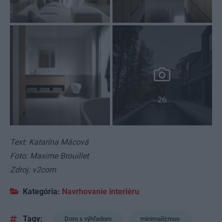
26
Text: Katarína Mácová
Foto: Maxime Brouillet
Zdroj: v2com
Kategória:
Navrhovanie interiéru
Tagy:
Dom s výhľadom
minimalizmus