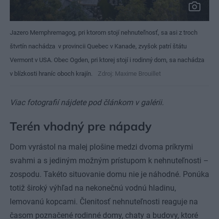
Jazero Memphremagog, pri ktorom stojí nehnuteľnosť, sa asi z troch
štvrtín nachádza v provincii Quebec v Kanade, zvyšok patrí štátu
Vermont v USA. Obec Ogden, pri ktorej stojí i rodinný dom, sa nachádza
v blízkosti hraníc oboch krajín.
Zdroj: Maxime Brouillet
Viac fotografií nájdete pod článkom v galérii.
Terén vhodný pre nápady
Dom vyrástol na malej plošine medzi dvoma príkrymi
svahmi a s jediným možným prístupom k nehnuteľnosti –
zospodu. Takéto situovanie domu nie je náhodné. Ponúka
totiž široký výhľad na nekonečnú vodnú hladinu,
lemovanú kopcami. Členitosť nehnuteľnosti reaguje na
časom poznačené rodinné domy, chaty a budovy, ktoré