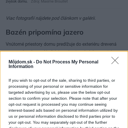
zvyšok domu.
Zdroj: Maxime Brouillet
Viac fotografií nájdete pod článkom v galérii.
Bazén pripomína jazero
Vnútorné priestory domu predlžuje do exteriéru drevená
terasa s bazénom. Neďaleko od nej pod obývacou izbou
si obyvatelia zriadili malé ohnisko s posedením a
Môjdom.sk -
Do Not Process My Personal
Information
výhľadom na jazero. Dláždené chodníčky okolo domu
zútulňujú jeho bezprostredné okolie. Dom od divokej
If you wish to opt-out of the sale, sharing to third parties, or
prírody delia len malé, udržiavané trávnaté plochy.
processing of your personal or sensitive information for
targeted advertising by us, please use the below opt-out
Prečítajte si tiež
section to confirm your selection. Please note that after your
opt-out request is processed you may continue seeing
interest-based ads based on personal information utilized by
Ideálne víkendové miesto pre
us or personal information disclosed to third parties prior to
rodinu s tínedžermi: Jednoduchá
your opt-out. You may separately opt-out of the further
stavba narúša predstavy, ako