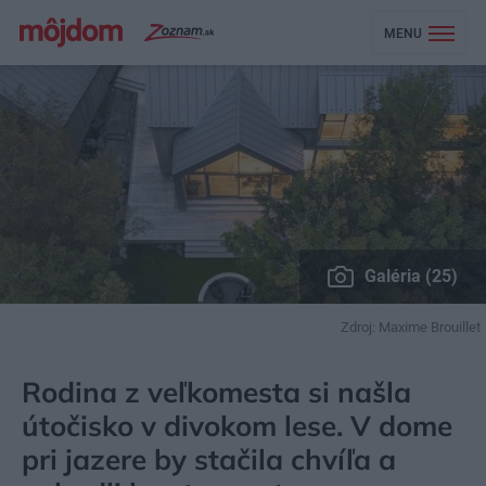
MENU
Galéria (25)
Zdroj: Maxime Brouillet
MÔJDOM
BÝVANIE
NAVRHOVANIE INTERIÉRU
Rodina z veľkomesta si našla
útočisko v divokom lese. V dome
pri jazere by stačila chvíľa a