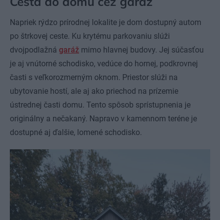
Cesta do domu cez garáž
Napriek rýdzo prírodnej lokalite je dom dostupný autom
po štrkovej ceste. Ku krytému parkovaniu slúži
dvojpodlažná
garáž
mimo hlavnej budovy. Jej súčasťou
je aj vnútorné schodisko, vedúce do hornej, podkrovnej
časti s veľkorozmerným oknom. Priestor slúži na
ubytovanie hostí, ale aj ako priechod na prízemie
ústrednej časti domu. Tento spôsob sprístupnenia je
originálny a nečakaný. Napravo v kamennom teréne je
dostupné aj ďalšie, lomené schodisko.