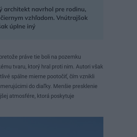
 architekt navrhol pre rodinu,
 čiernym vzhľadom. Vnútrajšok
ak úplne iný
pretože práve tie boli na pozemku
kému tvaru, ktorý hral proti nim. Autori však
livé spálne mierne pootočiť, čím vznikli
merujúcimi do diaľky. Menšie presklenie
ejšej atmosfére, ktorá poskytuje