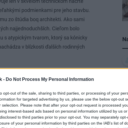
avuje len v skvelom technickom náčrte
neľahkými podmienkami pre jeho stavbu.
ímu zo štúdia boq architekti. Ako sami
 tých najjednoduchších. Cieľom bolo
 s atypickým tvarom, ktorý sa kónicky
Na
 nachádza v blízkosti ďalších rodinných
i vyžiadala ozajstných majstrov vo
k -
Do Not Process My Personal Information
n mal stať pomyselným posledným dielom
ybratý a zasadený citlivo a s rešpektom
to opt-out of the sale, sharing to third parties, or processing of your per
formation for targeted advertising by us, please use the below opt-out s
r selection. Please note that after your opt-out request is processed y
eing interest-based ads based on personal information utilized by us or
disclosed to third parties prior to your opt-out. You may separately opt-
losure of your personal information by third parties on the IAB’s list of