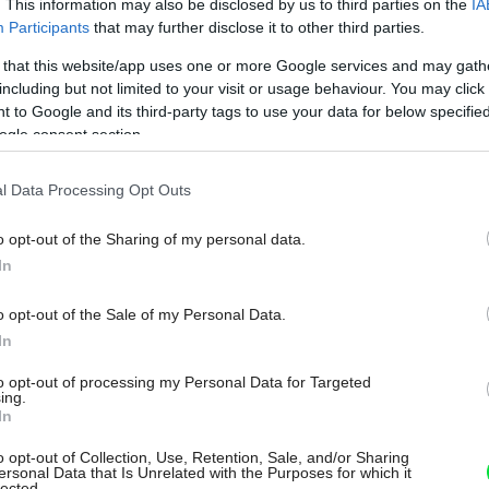
. This information may also be disclosed by us to third parties on the
IA
Participants
that may further disclose it to other third parties.
 that this website/app uses one or more Google services and may gath
including but not limited to your visit or usage behaviour. You may click 
 to Google and its third-party tags to use your data for below specifi
ogle consent section.
l Data Processing Opt Outs
o opt-out of the Sharing of my personal data.
In
o opt-out of the Sale of my Personal Data.
In
to opt-out of processing my Personal Data for Targeted
ing.
In
o opt-out of Collection, Use, Retention, Sale, and/or Sharing
ersonal Data that Is Unrelated with the Purposes for which it
lected.