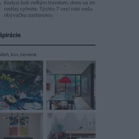
Kedysi boli veľkým trendom, dnes sa im
radšej vyhnite. Týchto 7 vecí robí vašu
obývačku zastaralou
špirácie
dáleň
,
kov
,
červená