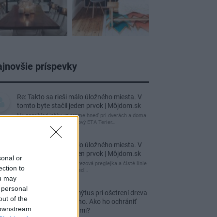
jnovšie príspevky
Re: Takto sa rieši málo úložného miesta. V
tomto byte stačil jeden prvok | Môjdom.sk
My napríklad labky utierame hneď pri dverách a doma
pred dvere používame tyčový ETA Terier…
Re: Takto sa rieši málo úložného miesta. V
tomto byte stačil jeden prvok | Môjdom.sk
sonal or
Dizajn je to nádherný, tá brezová preglejka a čisté línie
ection to
vyzerajú super. Ale vždy, keď…
ou may
 personal
Re: Toto je najväčší mýtus pri ošetrení dreva
out of the
a môže vás vyjsť draho. Ako ho ochrániť
 downstream
pred hnitím a škodcami?