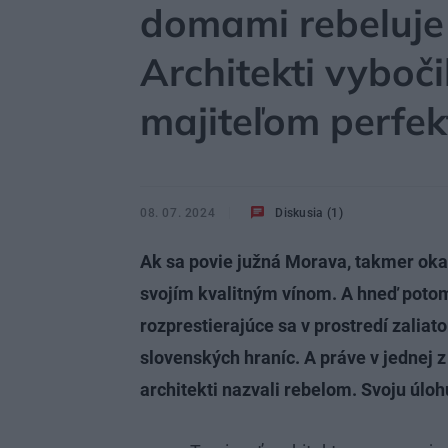
domami rebeluje
Architekti vybočil
majiteľom perfe
08. 07. 2024
Diskusia (1)
Ak sa povie južná Morava, takmer oka
svojím kvalitným vínom. A hneď potom
rozprestierajúce sa v prostredí zalia
slovenských hraníc. A práve v jednej z
architekti nazvali rebelom. Svoju úlo