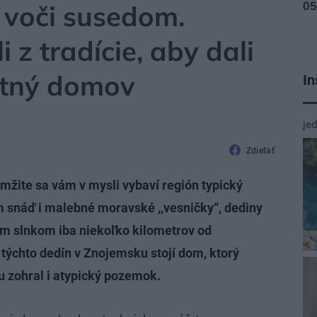
 voči susedom.
i z tradície, aby dali
ktný domov
In
je
Zdieľať
mžite sa vám v mysli vybaví región typický
 snáď i malebné moravské ,,vesničky“, dediny
tom slnkom iba niekoľko kilometrov od
 týchto dedín v Znojemsku stojí dom, ktorý
hu zohral i atypický pozemok.