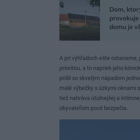
Dom, ktorý
provokuje
domu je vš
A pri výhľadoch ešte ostaneme, 
prioritou, a to napriek jeho kónic
prišli so skvelým nápadom jednot
malé výbežky s úzkymi oknami s
tiež nahráva útulnejšej a intímn
obyvateľom pocit bezpečia.