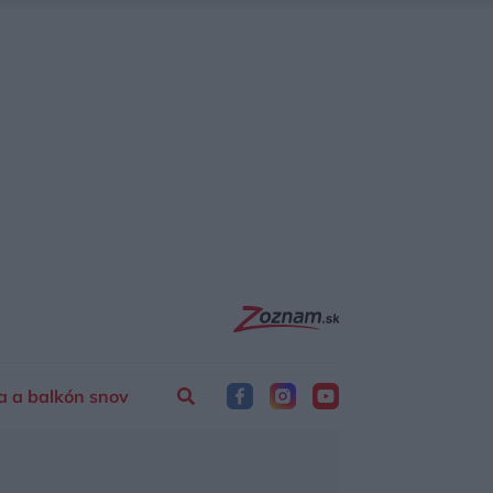
a a balkón snov