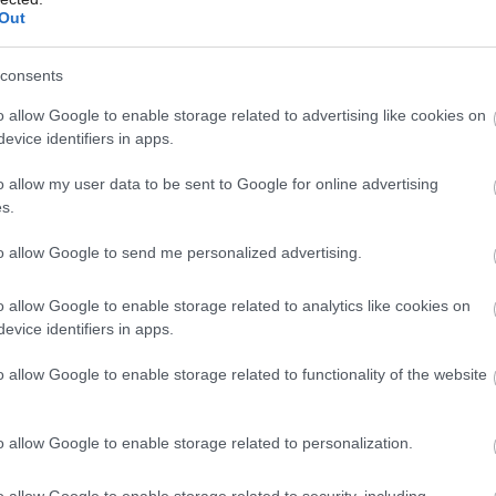
Out
consents
Môj dom Špeciál 02/2026
o allow Google to enable storage related to advertising like cookies on
evice identifiers in apps.
o allow my user data to be sent to Google for online advertising
s.
to allow Google to send me personalized advertising.
o allow Google to enable storage related to analytics like cookies on
evice identifiers in apps.
o allow Google to enable storage related to functionality of the website
o allow Google to enable storage related to personalization.
ckom pozemku, čomu prispôsobili aj jeho tvar.
Zdroj:
o allow Google to enable storage related to security, including