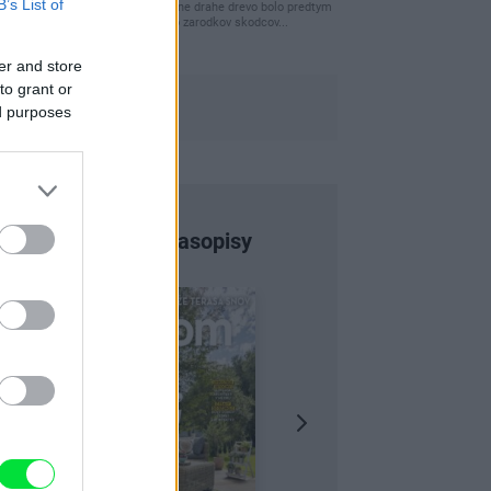
B’s List of
clovek by cakal ze vysusene drahe drevo bolo predtym
naparovane aby sa zbavilo zarodkov skodcov...
er and store
to grant or
ed purposes
Najnovšie časopisy