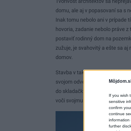
Tvorivosť architektov sa neprej
domu, ale aj v popasovaní sa s 
Inak tomu nebolo ani v prípade t
hovoria, zadanie nebolo práve z
postaviť rodinný dom na pozemku
zužuje, je svahovitý a ešte sa aj
domov.
Stavba v takýchto podmienkach s
Môjdom.s
svojom odvetví. Dom sa napoko
do skladačky, pričom musel byť v
If you wish 
voči svojmu okoliu.
sensitive in
confirm you
continue se
information 
further disc