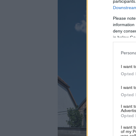
participants
Downstream 
Please note
information 
deny consent
in below Go
Persona
I want t
Opted 
I want t
Opted 
I want 
Advertis
Opted 
I want t
of my P
was col