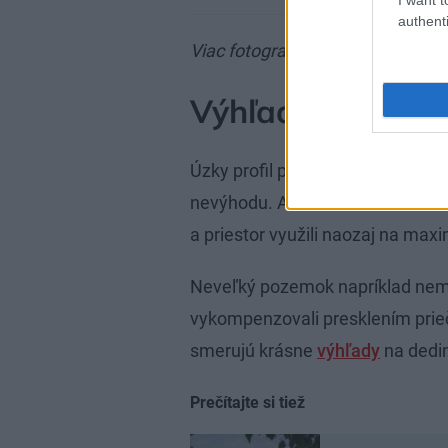
authenti
Viac fotografií nájdete pod člá
Výhľady z viacer
Úzky profil pozemku zvyčajne p
nevýhodu. Architekti však boli o
a priestor využili naozaj na ma
Neveľký pozemok napríklad nemá
vykompenzovali presklením prieč
smerujú krásne
výhľady
na dedi
Prečítajte si tiež