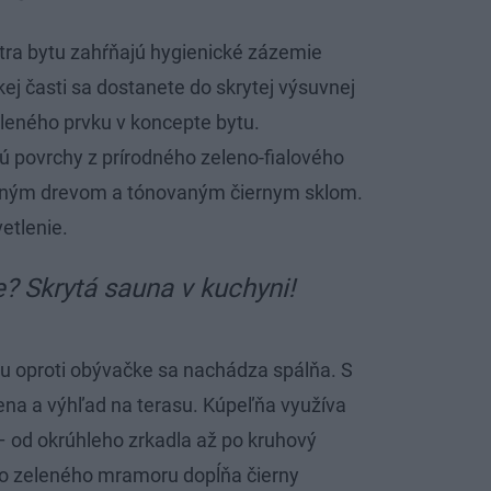
tra bytu zahŕňajú hygienické zázemie
ej časti sa dostanete do skrytej výsuvnej
eného prvku v koncepte bytu.
 povrchy z prírodného zeleno-fialového
aným drevom a tónovaným čiernym sklom.
etlenie.
? Skrytá sauna v kuchyni!
 oproti obývačke sa nachádza spálňa. S
tena a výhľad na terasu. Kúpeľňa využíva
 od okrúhleho zrkadla až po kruhový
o zeleného mramoru dopĺňa čierny