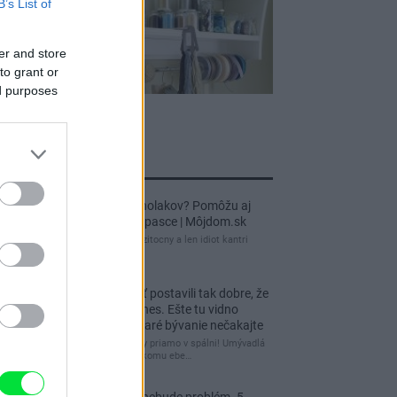
B’s List of
er and store
to grant or
ed purposes
jnovšie príspevky
Re: Ako sa zbaviť ucholakov? Pomôžu aj
jednoduché domáce pasce | Môjdom.sk
blbeckovia, "ucholak" je uzitocny a len idiot kantri
uzitocny hmyz
Re: Vidiecku usadlosť postavili tak dobre, že
domáceho chráni i dnes. Ešte tu vidno
kamenné múry, no staré bývanie nečakajte
čakám kedy budú wc misy priamo v spálni! Umývadlá
už sú štandardom! Tu niekomu ebe…