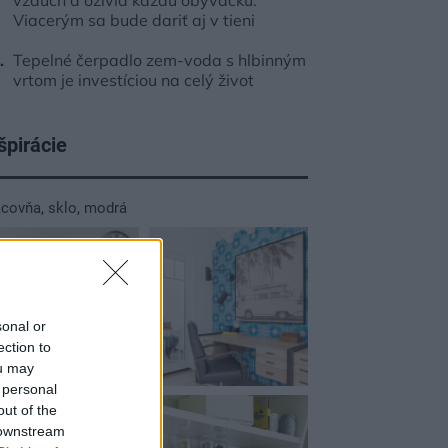
vzduch a oživia každú obývačku.
Viacerým sa bude dariť aj v tieni
Tepelné čerpadlo zem-voda s hlbinným
vrtom je investíciou na celý život
špirácie
acovňa
,
sklo
,
modrá
sonal or
ection to
ou may
 personal
out of the
 downstream