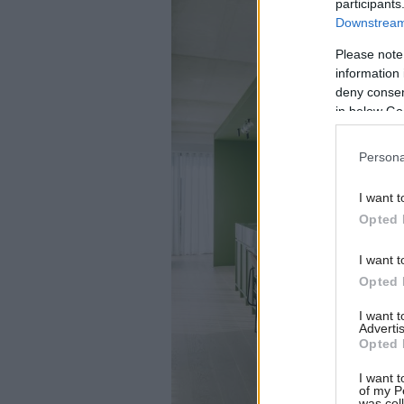
participants
Downstream 
Please note
information 
deny consent
in below Go
Persona
I want t
Opted 
I want t
Opted 
I want 
Advertis
Opted 
I want t
of my P
was col