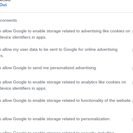
Out
consents
o allow Google to enable storage related to advertising like cookies on
evice identifiers in apps.
o allow my user data to be sent to Google for online advertising
 a má miesto stien deliacu funkciu.
Zdroj: Robert
s.
to allow Google to send me personalized advertising.
o allow Google to enable storage related to analytics like cookies on
remyslené detaily
evice identifiers in apps.
o allow Google to enable storage related to functionality of the website
é presklené plochy. Súčasťou boxu je
 ukotvuje priestrannú obývaciu izbu. Na
o allow Google to enable storage related to personalization.
lňu.
o allow Google to enable storage related to security, including