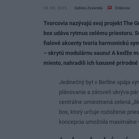
28. 05. 2025
Sabína Zavarská
Diskusia
Tvorcovia nazývajú svoj projekt The G
box udáva rytmus celému priestoru. Su
fialové akcenty tvoria harmonickú sy
– skrytú modulárnu saunu! A keďže maj
miesto, nahradili ich luxusné prírodn
Jedinečný byt v Berlíne spája vý
plánovanie a zároveň ukrýva pá
centrálne umiestnená zelená „šk
box, ktorý určuje rozloženie prie
koncepcia umožnila maximálne vy