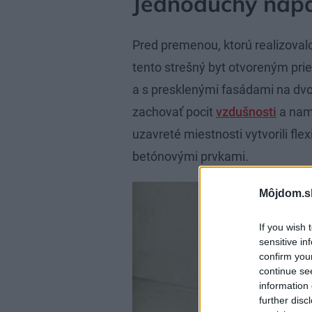
Jednoduchý nápa
Pred premenou, ktorú realizovalo
tento strešný byt otvoreným pr
a s presklenými fasádami na dvoc
zachovať pocit
vzdušnosti
a nami
uzavreté miestnosti vytvorili fle
betónovými prvkami.
Môjdom.s
If you wish 
sensitive in
confirm you
continue se
information 
further disc