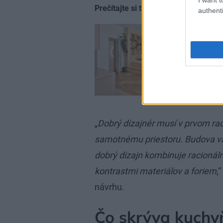
Prečítajte si tiež
authenti
Toto by st
Pohodlné 
vyvýšený
„
Dobrý dizajnér musí v prvom rade
samotnému priestoru. Budova vám
dobrý dizajn kombinuje racionáln
kontrastmi materiálov a foriem
,
návrhu.
Čo skrýva kuchy