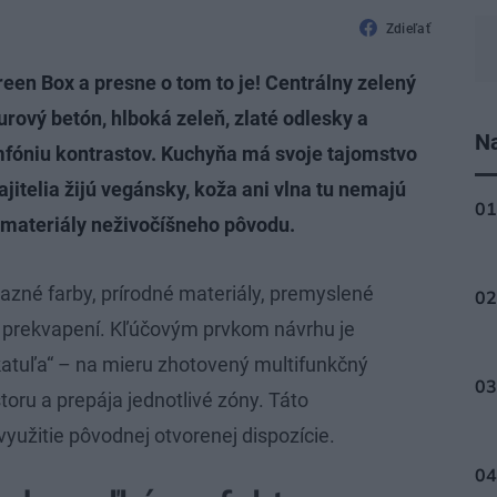
Zdieľať
reen Box a presne o tom to je! Centrálny zelený
rový betón, hlboká zeleň, zlaté odlesky a
Na
mfóniu kontrastov. Kuchyňa má svoje tajomstvo
itelia žijú vegánsky, koža ani vlna tu nemajú
é materiály neživočíšneho pôvodu.
razné farby, prírodné materiály, premyslené
r prekvapení. Kľúčovým prvkom návrhu je
atuľa“ – na mieru zhotovený multifunkčný
storu a prepája jednotlivé zóny. Táto
užitie pôvodnej otvorenej dispozície.