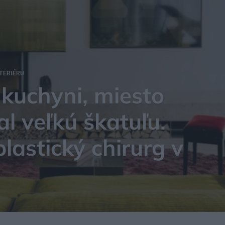
TERIÉRU
kuchyni, miesto
al veľkú škatuľu.
lastický chirurg v