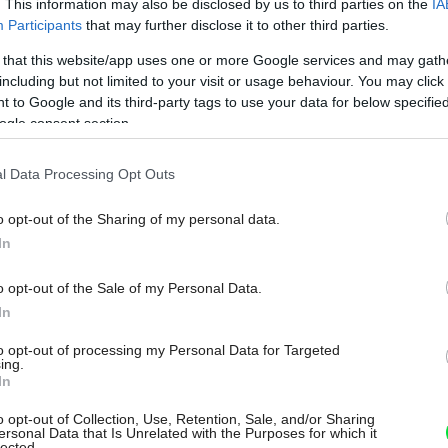
. This information may also be disclosed by us to third parties on the
IA
Participants
that may further disclose it to other third parties.
 that this website/app uses one or more Google services and may gath
including but not limited to your visit or usage behaviour. You may click 
 to Google and its third-party tags to use your data for below specifi
ogle consent section.
Na
l Data Processing Opt Outs
o opt-out of the Sharing of my personal data.
In
o opt-out of the Sale of my Personal Data.
In
to opt-out of processing my Personal Data for Targeted
ing.
In
o opt-out of Collection, Use, Retention, Sale, and/or Sharing
ersonal Data that Is Unrelated with the Purposes for which it
lected.