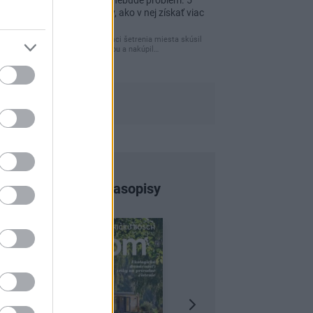
Re: Tesná spálňa už nebude problém. 5
praktických nápadov, ako v nej získať viac
úložného miesta
Ja som pred časom v rámci šetrenia miesta skúsil
využiť priestor pod posteľou a nakúpil…
Najnovšie časopisy