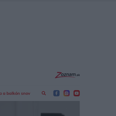
a a balkón snov