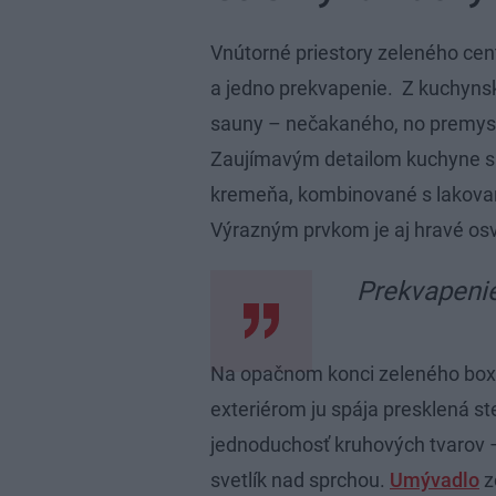
Vnútorné priestory zeleného cen
a jedno prekvapenie. Z kuchynsk
sauny – nečakaného, no premysl
Zaujímavým detailom kuchyne sú
kremeňa, kombinované s lakov
Výrazným prvkom je aj hravé osv
Prekvapenie
Na opačnom konci zeleného boxu
exteriérom ju spája presklená s
jednoduchosť kruhových tvarov –
svetlík nad sprchou.
Umývadlo
z