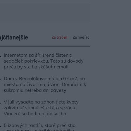
jčítanejšie
Za týždeň
Za mesiac
Internetom sa šíri trend čistenia
sedačiek pokrievkou. Toto sú dôvody,
prečo by ste ho skúšať nemali
Dom v Bernolákove má len 67 m2, no
miesta na život majú viac. Domácim k
súkromiu netreba ani závesy
V júli vysaďte na záhon tieto kvety,
zakvitnúť stihnú ešte túto sezónu.
Viaceré sa hodia aj do sucha
5 izbových rastlín, ktoré prečistia