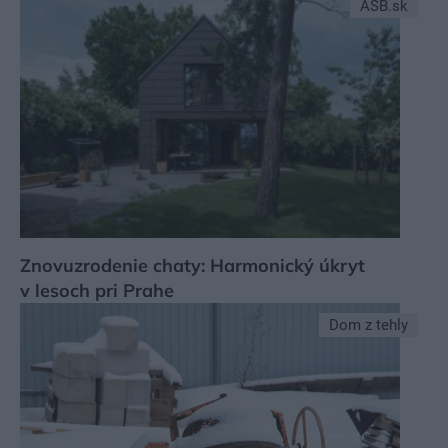
ASB.sk
Znovuzrodenie chaty: Harmonický úkryt
v lesoch pri Prahe
Dom z tehly