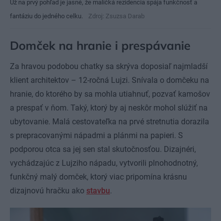
Už na prvý pohľad je jasné, že maličká rezidencia spája funkčnosť a
fantáziu do jedného celku.
Zdroj: Zsuzsa Darab
Domček na hranie i prespávanie
Za hravou podobou chatky sa skrýva doposiaľ najmladší
klient architektov – 12-ročná Lujzi. Snívala o domčeku na
hranie, do ktorého by sa mohla utiahnuť, pozvať kamošov
a prespať v ňom. Taký, ktorý by aj neskôr mohol slúžiť na
ubytovanie. Malá cestovateľka na prvé stretnutia dorazila
s prepracovanými nápadmi a plánmi na papieri. S
podporou otca sa jej sen stal skutočnosťou. Dizajnéri,
vychádzajúc z Lujziho nápadu, vytvorili plnohodnotný,
funkčný malý domček, ktorý viac pripomína krásnu
dizajnovú hračku ako
stavbu
.