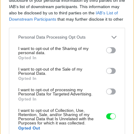
disclosure of your personal information by third parties on the
IAB’s list of downstream participants. This information may
also be disclosed by us to third parties on the
IAB’s List of
Downstream Participants
that may further disclose it to other
third parties.
Please note that this website/app uses one or more Google
4 domáce triky, ako otvoriť fľašu vína aj
Personal Data Processing Opt Outs
services and may gather and store information including but
bez vývrtky. Stačí pár vecí, ktoré už máte
not limited to your visit or usage behaviour. You may click to
I want to opt-out of the Sharing of my
personal data.
doma (video)
grant or deny consent to Google and its third-party tags to
Opted In
use your data for below specified purposes in below Google
consent section.
I want to opt-out of the Sale of my
Personal Data.
Opted In
I want to opt-out of processing my
Personal Data for Targeted Advertising.
Opted In
I want to opt-out of Collection, Use,
Retention, Sale, and/or Sharing of my
Personal Data that Is Unrelated with the
Purposes for which it was collected.
Opted Out