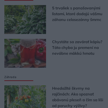
5 trvaliek s panašovanými
listami, ktoré dodajú vášmu
záhonu celosezónny šmrnc
Chystáte sa zavárať kápiu?
Táto chyba ju premení na
nevábne mäkkú hmotu
Záhrada
Hnedožlté škvrny na
rajčinách: Ako spoznať
obávanú pleseň a čím sa líši
od poruchy výživy?