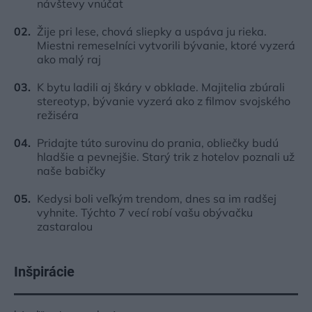
návštevy vnúčat
Žije pri lese, chová sliepky a uspáva ju rieka.
Miestni remeselníci vytvorili bývanie, ktoré vyzerá
ako malý raj
K bytu ladili aj škáry v obklade. Majitelia zbúrali
stereotyp, bývanie vyzerá ako z filmov svojského
režiséra
Pridajte túto surovinu do prania, obliečky budú
hladšie a pevnejšie. Starý trik z hotelov poznali už
naše babičky
Kedysi boli veľkým trendom, dnes sa im radšej
vyhnite. Týchto 7 vecí robí vašu obývačku
zastaralou
Inšpirácie