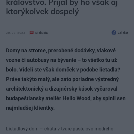
kráľovstvo. Prijal by ho však aj
ktorýkoľvek dospelý
30. 03. 2023
Diskusia
Zdieľať
Domy na strome, prerobené dodávky, vlakové
vozne či autobusy na bývanie – to všetko tu už
bolo. Videli ste však domček v podobe lietadla?
Práve takýto malý, ale zato poriadne výstredný
architektonický a dizajnérsky kúsok vyčaroval
budapeštiansky ateliér Hello Wood, aby splnil sen
najmladšej klientky.
Lietadlový dom – chata v tvare pastelovo modrého