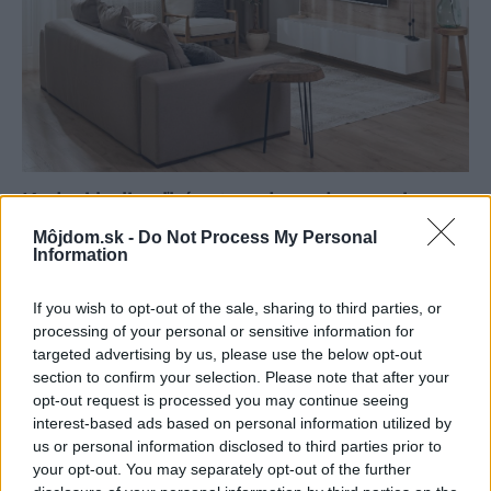
Kedysi boli veľkým trendom, dnes sa im
radšej vyhnite. Týchto 7 vecí robí vašu
Môjdom.sk -
Do Not Process My Personal
Information
obývačku zastaralou
If you wish to opt-out of the sale, sharing to third parties, or
processing of your personal or sensitive information for
targeted advertising by us, please use the below opt-out
section to confirm your selection. Please note that after your
opt-out request is processed you may continue seeing
interest-based ads based on personal information utilized by
us or personal information disclosed to third parties prior to
your opt-out. You may separately opt-out of the further