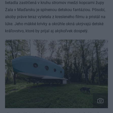
lietadla zastrčená v kruhu stromov medzi kopcami župy
Zala v Maďarsku je splnenou detskou fantáziou. Pôsobí,
akoby práve teraz vyletela z kresleného filmu a pristál na
lúke. Jeho mäkké krivky a okrúhle okná ukrývajú detské
kráľovstvo, ktoré by prijal aj akýkoľvek dospelý.