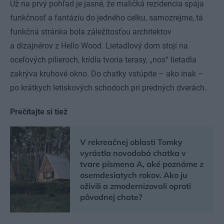
Už na prvý pohľad je jasné, že maličká rezidencia spája
funkčnosť a fantáziu do jedného celku, samozrejme, tá
funkčná stránka bola záležitosťou architektov
a dizajnérov z Hello Wood. Lietadlový dom stojí na
oceľových pilieroch, krídla tvoria terasy, „nos“ lietadla
zakrýva kruhové okno. Do chatky vstúpite – ako inak –
po krátkych letiskových schodoch pri predných dverách.
Prečítajte si tiež
V rekreačnej oblasti Tomky
vyrástla novodobá chatka v
tvare písmena A, aké poznáme z
osemdesiatych rokov. Ako ju
oživili a zmodernizovali oproti
pôvodnej chate?