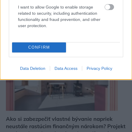
I want to allow Google to enable storage
Pridajte túto surovinu do prania, obliečky
related to security, including authentication
budú hladšie a pevnejšie. Starý trik z
functionality and fraud prevention, and other
hotelov poznali už naše babičky
user protection.
CONFIRM
Data Deletion
Data Access
Privacy Policy
Ako si zabezpečiť vlastné bývanie napriek
neustále rastúcim finančným nárokom? Projekt