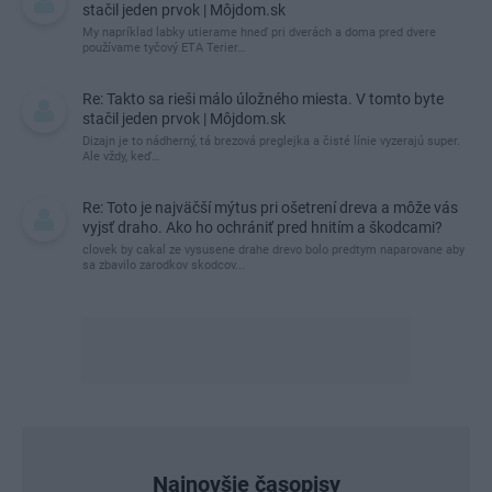
stačil jeden prvok | Môjdom.sk
My napríklad labky utierame hneď pri dverách a doma pred dvere
používame tyčový ETA Terier…
Re: Takto sa rieši málo úložného miesta. V tomto byte
stačil jeden prvok | Môjdom.sk
Dizajn je to nádherný, tá brezová preglejka a čisté línie vyzerajú super.
Ale vždy, keď…
Re: Toto je najväčší mýtus pri ošetrení dreva a môže vás
vyjsť draho. Ako ho ochrániť pred hnitím a škodcami?
clovek by cakal ze vysusene drahe drevo bolo predtym naparovane aby
sa zbavilo zarodkov skodcov...
Najnovšie časopisy