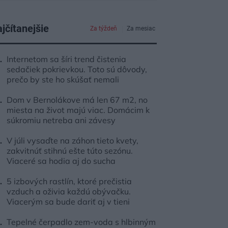
jčítanejšie
Za týždeň
Za mesiac
Internetom sa šíri trend čistenia
sedačiek pokrievkou. Toto sú dôvody,
prečo by ste ho skúšať nemali
Dom v Bernolákove má len 67 m2, no
miesta na život majú viac. Domácim k
súkromiu netreba ani závesy
V júli vysaďte na záhon tieto kvety,
zakvitnúť stihnú ešte túto sezónu.
Viaceré sa hodia aj do sucha
5 izbových rastlín, ktoré prečistia
vzduch a oživia každú obývačku.
Viacerým sa bude dariť aj v tieni
Tepelné čerpadlo zem-voda s hlbinným