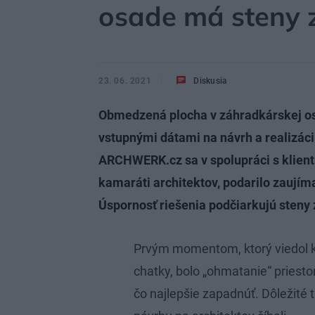
osade má steny 
23. 06. 2021
Diskusia
Obmedzená plocha v záhradkárskej osa
vstupnými dátami na návrh a realizáci
ARCHWERK.cz sa v spolupráci s klient
kamaráti architektov, podarilo zaujím
Úspornosť riešenia podčiarkujú steny 
Prvým momentom, ktorý viedol k n
chatky, bolo „ohmatanie“ priest
čo najlepšie zapadnúť. Dôležité ti