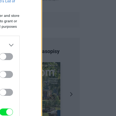
B’s List of
er and store
to grant or
ed purposes
Najnovšie časopisy