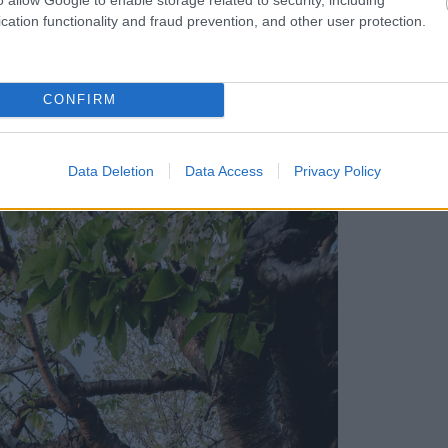
cation functionality and fraud prevention, and other user protection.
e zároveň aj estetickým prvkom minimálnej
klovaných okien, uložené na štýl
CONFIRM
Data Deletion
Data Access
Privacy Policy