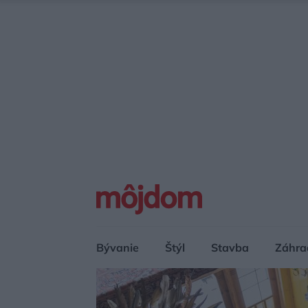
Bývanie
Štýl
Stavba
Záhra