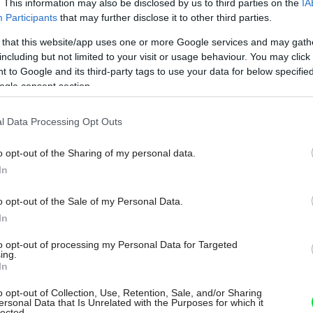
. This information may also be disclosed by us to third parties on the
IA
Participants
that may further disclose it to other third parties.
 that this website/app uses one or more Google services and may gath
including but not limited to your visit or usage behaviour. You may click 
 to Google and its third-party tags to use your data for below specifi
ogle consent section.
l Data Processing Opt Outs
o opt-out of the Sharing of my personal data.
In
o opt-out of the Sale of my Personal Data.
In
to opt-out of processing my Personal Data for Targeted
ing.
aj estetickým prvkom minimálnej chatky sú presklené
In
štýl patchworku.
Zdroj: Andrea Thiel Lhotáková
o opt-out of Collection, Use, Retention, Sale, and/or Sharing
ersonal Data that Is Unrelated with the Purposes for which it
lected.