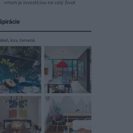
vrtom je investíciou na celý život
špirácie
dáleň
,
kov
,
červená