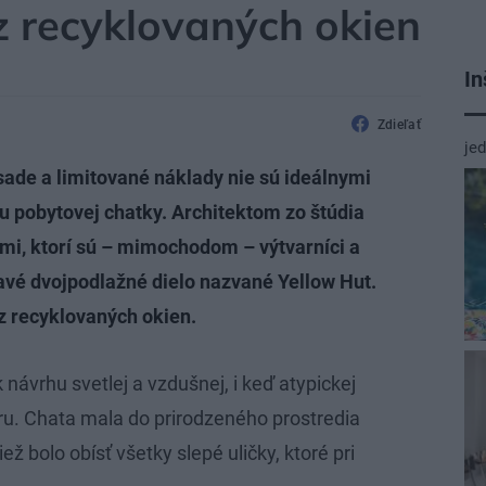
z recyklovaných okien
In
Zdieľať
je
de a limitované náklady nie sú ideálnymi
u pobytovej chatky. Architektom zo štúdia
mi, ktorí sú – mimochodom – výtvarníci a
avé dvojpodlažné dielo nazvané Yellow Hut.
z recyklovaných okien.
ávrhu svetlej a vzdušnej, i keď atypickej
oru. Chata mala do prirodzeného prostredia
ež bolo obísť všetky slepé uličky, ktoré pri