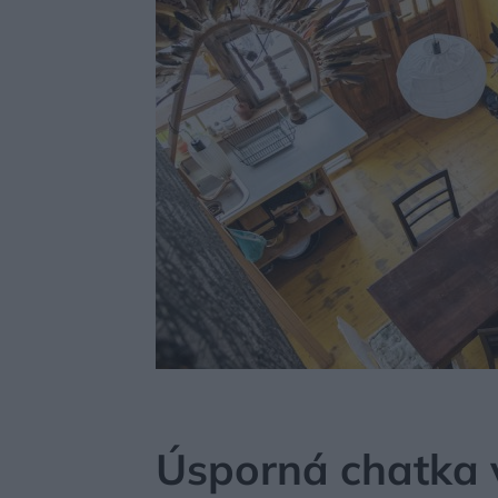
MÔJDOM
BÝVANIE
NÁVŠTEVA
Úsporná chatka 