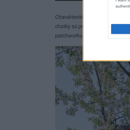
authenti
Charakteristickým úsporným, al
chatky sú presklené steny z recy
patchworku.