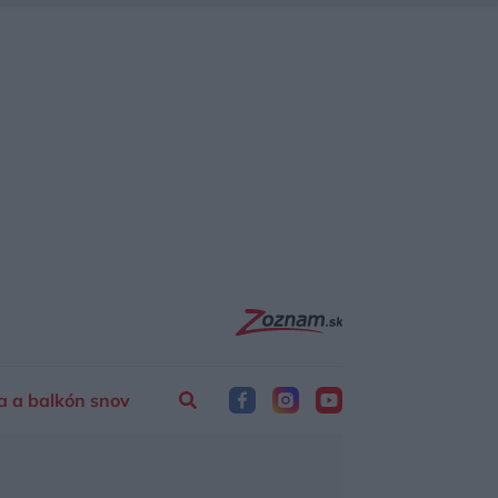
a a balkón snov