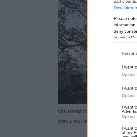
participants
Downstream 
Please note
information 
deny consent
in below Go
Persona
I want t
Opted 
I want t
Opted 
I want 
Advertis
Charakteristickým úsporným, ale zároveň 
Opted 
steny z recyklovaných okien, uložené na 
I want t
of my P
was col