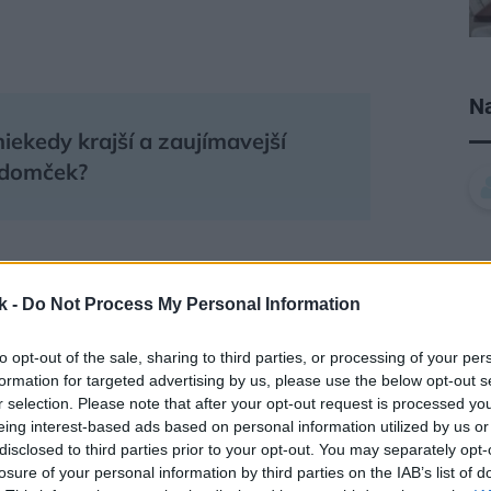
Na
 niekedy krajší a zaujímavejší
 domček?
 usporiadania dispozície, ktorá by klientom
k -
Do Not Process My Personal Information
pornejšie riešenie,“
vysvetľujú cestu k
kti Hana Procházková, Martin Kloda a Petr
to opt-out of the sale, sharing to third parties, or processing of your per
formation for targeted advertising by us, please use the below opt-out s
r selection. Please note that after your opt-out request is processed y
eing interest-based ads based on personal information utilized by us or
disclosed to third parties prior to your opt-out. You may separately opt-
losure of your personal information by third parties on the IAB’s list of