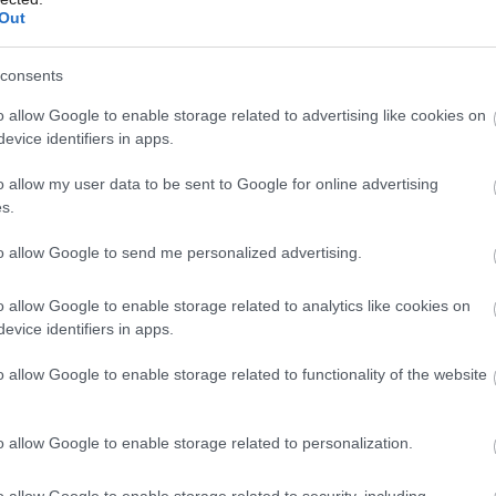
u priestoru nič
Out
j sauna
consents
Môj dom Špeciál 02/2026
Môj dom 06/2026
o allow Google to enable storage related to advertising like cookies on
evice identifiers in apps.
 miestnosti a saune s drobným zázemím. Na
hodza s výhľadom do záhrady. Nad
o allow my user data to be sent to Google for online advertising
s.
haty sú detské kajuty. Priestrannosť
ka chaty až po strechu.
to allow Google to send me personalized advertising.
o allow Google to enable storage related to analytics like cookies on
evice identifiers in apps.
o allow Google to enable storage related to functionality of the website
ba s nízkymi obstarávacími
poskytuje komfort mladej rodine,
o allow Google to enable storage related to personalization.
iorom
o allow Google to enable storage related to security, including