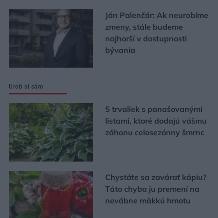
Ján Palenčár: Ak neurobíme
zmeny, stále budeme
najhorší v dostupnosti
bývania
Urob si sám
5 trvaliek s panašovanými
listami, ktoré dodajú vášmu
záhonu celosezónny šmrnc
Chystáte sa zavárať kápiu?
Táto chyba ju premení na
nevábne mäkkú hmotu