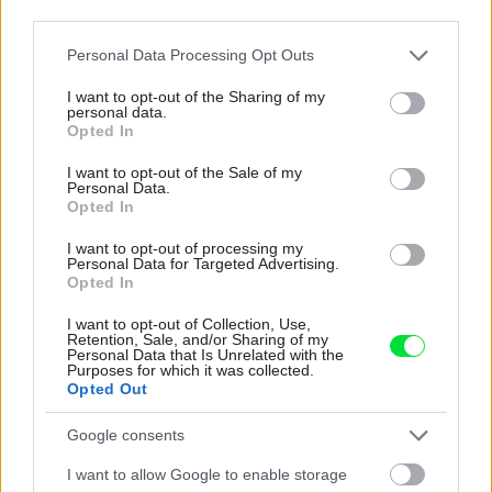
third parties.
Kam zmizla duša uličiek vidieka a malých miest?
Please note that this website/app uses one or more Google
Personal Data Processing Opt Outs
Dokonalá laminátová podlaha
services and may gather and store information including but
not limited to your visit or usage behaviour. You may click to
I want to opt-out of the Sharing of my
personal data.
grant or deny consent to Google and its third-party tags to
Opted In
Inšpirácie
use your data for below specified purposes in below Google
consent section.
I want to opt-out of the Sale of my
Personal Data.
Opted In
obývacia izba
,
keramika
,
čierna
I want to opt-out of processing my
Personal Data for Targeted Advertising.
Opted In
I want to opt-out of Collection, Use,
Retention, Sale, and/or Sharing of my
Personal Data that Is Unrelated with the
Purposes for which it was collected.
Opted Out
Google consents
I want to allow Google to enable storage