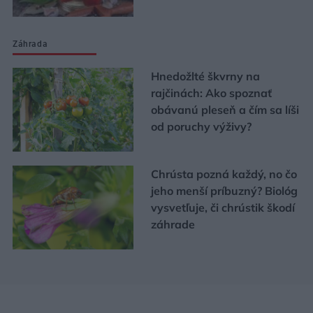
Záhrada
Hnedožlté škvrny na
rajčinách: Ako spoznať
obávanú pleseň a čím sa líši
od poruchy výživy?
Chrústa pozná každý, no čo
jeho menší príbuzný? Biológ
vysvetľuje, či chrústik škodí
záhrade