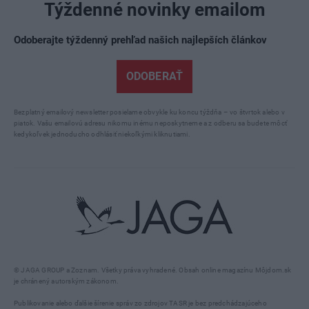
Týždenné novinky emailom
Odoberajte týždenný prehľad našich najlepších článkov
ODOBERAŤ
Bezplatný emailový newsletter posielame obvykle ku koncu týždňa – vo štvrtok alebo v
piatok. Vašu emailovú adresu nikomu inému neposkytneme a z odberu sa budete môcť
kedykoľvek jednoducho odhlásiť niekoľkými kliknutiami.
© JAGA GROUP a Zoznam. Všetky práva vyhradené. Obsah online magazínu Môjdom.sk
je chránený autorským zákonom.
Publikovanie alebo ďalšie šírenie správ zo zdrojov TASR je bez predchádzajúceho