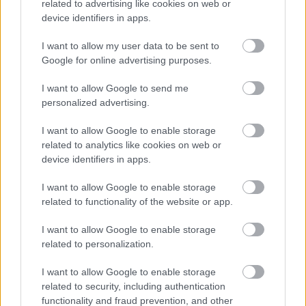
related to advertising like cookies on web or
device identifiers in apps.
I want to allow my user data to be sent to
Google for online advertising purposes.
Najnovšie príspevky
I want to allow Google to send me
personalized advertising.
Re: Takto sa rieši málo úložného miesta. V tomto byte
I want to allow Google to enable storage
stačil jeden prvok | Môjdom.sk
related to analytics like cookies on web or
My napríklad labky utierame hneď pri dverách a doma pred dvere
device identifiers in apps.
používame tyčový ETA Terier…
I want to allow Google to enable storage
Re: Takto sa rieši málo úložného miesta. V tomto byte
related to functionality of the website or app.
stačil jeden prvok | Môjdom.sk
Dizajn je to nádherný, tá brezová preglejka a čisté línie vyzerajú super.
Ale vždy, keď…
I want to allow Google to enable storage
related to personalization.
Re: Toto je najväčší mýtus pri ošetrení dreva a môže vás
I want to allow Google to enable storage
vyjsť draho. Ako ho ochrániť pred hnitím a škodcami?
related to security, including authentication
clovek by cakal ze vysusene drahe drevo bolo predtym naparovane aby
sa zbavilo zarodkov skodcov...
functionality and fraud prevention, and other