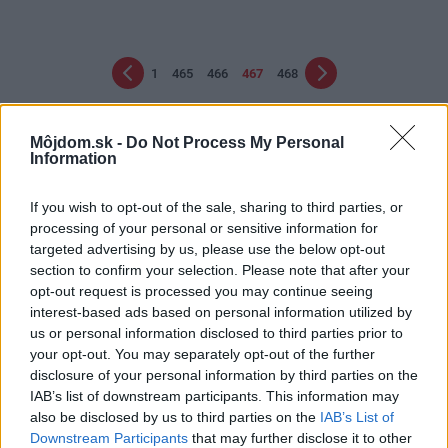
1
465
466
467
468
Môjdom.sk -
Do Not Process My Personal
Information
If you wish to opt-out of the sale, sharing to third parties, or
processing of your personal or sensitive information for
targeted advertising by us, please use the below opt-out
section to confirm your selection. Please note that after your
Najčítanejšie
Za týždeň
Za mesiac
opt-out request is processed you may continue seeing
interest-based ads based on personal information utilized by
us or personal information disclosed to third parties prior to
Kvalitné okná sú dôležité
your opt-out. You may separately opt-out of the further
Najlepšie energeticky úsporné stavby na
disclosure of your personal information by third parties on the
Slovensku
IAB’s list of downstream participants. This information may
also be disclosed by us to third parties on the
IAB’s List of
Schodisko – vnútorný komunikačný priestor
Downstream Participants
that may further disclose it to other