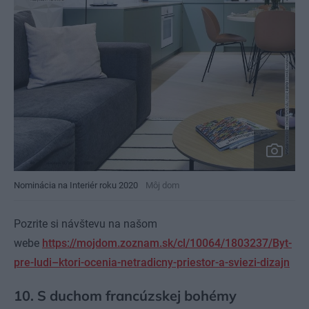
Nominácia na Interiér roku 2020
Môj dom
Pozrite si návštevu na našom
webe
https://mojdom.zoznam.sk/cl/10064/1803237/Byt-
pre-ludi–ktori-ocenia-netradicny-priestor-a-sviezi-dizajn
10. S duchom francúzskej bohémy