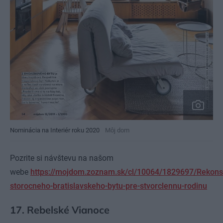
Nominácia na Interiér roku 2020
Môj dom
Pozrite si návštevu na našom
webe
https://mojdom.zoznam.sk/cl/10064/1829697/Rekonst
storocneho-bratislavskeho-bytu-pre-stvorclennu-rodinu
17. Rebelské Vianoce