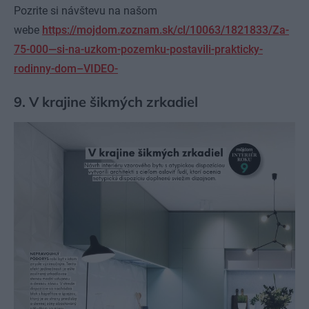
Pozrite si návštevu na našom
webe
https://mojdom.zoznam.sk/cl/10063/1821833/Za-
75-000—si-na-uzkom-pozemku-postavili-prakticky-
rodinny-dom–VIDEO-
9. V krajine šikmých zrkadiel