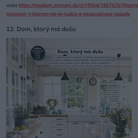
webe
https://mojdom.zoznam.sk/cl/10064/1807625/Vitazny
mezonet–v-ktorom-nie-je-nudza-o-neopozerane-napady
12. Dom, ktorý má dušu