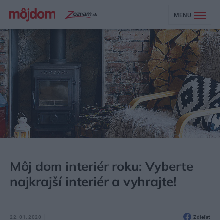
MENU
MÔJDOM
AKTUALITY
SÚŤAŽE
Môj dom interiér roku: Vyberte
najkrajší interiér a vyhrajte!
22. 01. 2020
Zdieľať