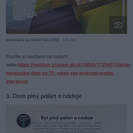
Nominácia na Interiér roku 2020
Môj dom
Pozrite si návštevu na našom
webe
https://mojdom.zoznam.sk/cl/10063/1729457/Uplne-
nenapadny-dom-zo-70–rokov-vas-prekvapi-svojim-
interierom
3. Dom plný paliet a nádeje