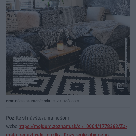
Nominácia na Interiér roku 2020
Môj dom
Pozrite si návštevu na našom
webe
https://mojdom.zoznam.sk/cl/10064/1778363/Za-
malo-penazi-vela-muziky–Rozsirenie-obytneho-