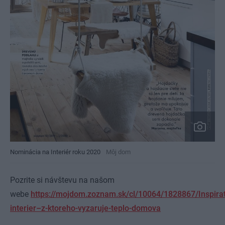
Nominácia na Interiér roku 2020
Môj dom
Pozrite si návštevu na našom
webe
https://mojdom.zoznam.sk/cl/10064/1828867/Inspirat
interier–z-ktoreho-vyzaruje-teplo-domova