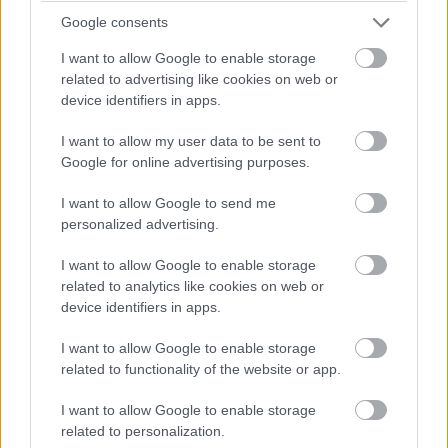
webe
https://mojdom.zoznam.sk/cl/10064/1820727/Romant
Google consents
dvojizbovy-byt-si-vo-vidieckom-style-zariadili-v-tehlovej-
I want to allow Google to enable storage
bytovke–VIDEO-
related to advertising like cookies on web or
device identifiers in apps.
7. Sny spod starých trámov
I want to allow my user data to be sent to
Google for online advertising purposes.
I want to allow Google to send me
personalized advertising.
I want to allow Google to enable storage
related to analytics like cookies on web or
device identifiers in apps.
I want to allow Google to enable storage
related to functionality of the website or app.
I want to allow Google to enable storage
related to personalization.