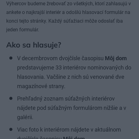
Výhercov budeme žrebovať zo všetkých, ktorí zahlasujú v
ankete o najkrajší interiér a odošlú hlasovací formulár na
konci tejto stránky. Každý súťažiaci môže odoslať iba
jeden formulár.
Ako sa hlasuje?
V decembrovom dvojčísle časopisu
Môj dom
predstavujeme 33 interiérov nominovaných do
hlasovania. Vačšine z nich sú venované dve
magazínové strany.
Prehľadný zoznam súťažných interiérov
nájdete pod súťažným formulárom nižšie a v
galérii.
Viac foto k interiérom nájdete v aktuálnom
dvojčísle časopisu
Môj dom
.