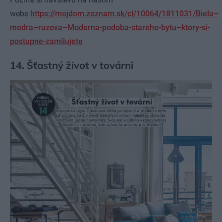
webe
https://mojdom.zoznam.sk/cl/10064/1811031/Biela–
modra–ruzova–Moderna-podoba-stareho-bytu–ktory-si-
postupne-zamilujete
14. Šťastný život v továrni