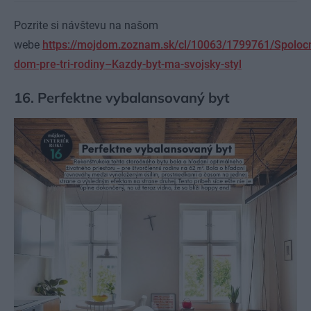
Pozrite si návštevu na našom
webe
https://mojdom.zoznam.sk/cl/10063/1799761/Spoloc
dom-pre-tri-rodiny–Kazdy-byt-ma-svojsky-styl
16. Perfektne vybalansovaný byt