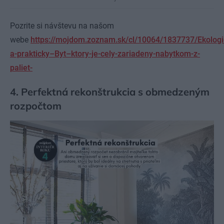
Pozrite si návštevu na našom
webe
https://mojdom.zoznam.sk/cl/10064/1837737/Ekologi
a-prakticky–Byt–ktory-je-cely-zariadeny-nabytkom-z-
paliet-
4. Perfektná rekonštrukcia s obmedzeným
rozpočtom