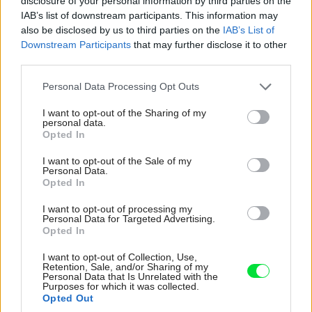
disclosure of your personal information by third parties on the
IAB’s list of downstream participants. This information may
also be disclosed by us to third parties on the
IAB’s List of
Downstream Participants
that may further disclose it to other
third parties.
Please note that this website/app uses one or more Google
Personal Data Processing Opt Outs
services and may gather and store information including but
not limited to your visit or usage behaviour. You may click to
I want to opt-out of the Sharing of my
personal data.
grant or deny consent to Google and its third-party tags to
Opted In
use your data for below specified purposes in below Google
consent section.
I want to opt-out of the Sale of my
Personal Data.
Opted In
I want to opt-out of processing my
Personal Data for Targeted Advertising.
Opted In
I want to opt-out of Collection, Use,
Nominácia na Interiér roku 2020
Môj dom
Retention, Sale, and/or Sharing of my
Personal Data that Is Unrelated with the
Purposes for which it was collected.
Pozrite si návštevu na našom
Opted Out